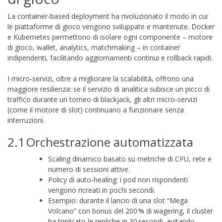
La container‑based deployment ha rivoluzionato il modo in cui
le piattaforme di gioco vengono sviluppate e mantenute. Docker
e Kubernetes permettono di isolare ogni componente – motore
di gioco, wallet, analytics, matchmaking – in container
indipendenti, facilitando aggiornamenti continui e rollback rapidi.
I micro‑servizi, oltre a migliorare la scalabilità, offrono una
maggiore resilienza: se il servizio di analitica subisce un picco di
traffico durante un torneo di blackjack, gli altri micro‑servizi
(come il motore di slot) continuano a funzionare senza
interruzioni.
2.1 Orchestrazione automatizzata
Scaling dinamico basato su metriche di CPU, rete e
numero di sessioni attive.
Policy di auto‑healing: i pod non rispondenti
vengono ricreati in pochi secondi.
Esempio: durante il lancio di una slot “Mega
Volcano” con bonus del 200 % di wagering, il cluster
ha triplicato le repliche in 30 secondi, evitando