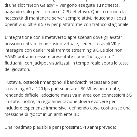
di una slot “Neon Galaxy” – vengono eseguite su richiesta,
pagando solo per il tempo di CPU effettivo. Questo elimina la
necessità di mantenere server sempre attivi, riducendo i costi
operativi di oltre il 50 % per piattaforme con traffico stagionale.
L’integrazione con il metaverso apre scenari dove gli avatar
possono entrare in un casinò virtuale, sedersi a tavoli VR e
interagire con dealer reali tramite streaming 8K. Le slot non
AAMS potranno essere presentate come “hologrammi”
fluttuanti, con jackpot visualizzati in tempo reale sopra le teste
dei giocatori.
Tuttavia, ostacoli rimangono: il bandwidth necessario per
streaming VR a 120 fps può superare i 30 Mbps per utente,
rendendo difficile l’adozione massiva in aree con connessioni 5G
limitate. Inoltre, la regolamentazione dovrà evolvere per
includere esperienze immersive, definendo cosa costituisce una
“sessione di gioco” in un ambiente 3D.
Una roadmap plausibile per i prossimi 5‑10 anni prevede: