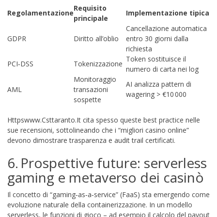
Requisito
Regolamentazione
Implementazione tipica
principale
Cancellazione automatica
GDPR
Diritto all’oblio
entro 30 giorni dalla
richiesta
Token sostituisce il
PCI‑DSS
Tokenizzazione
numero di carta nei log
Monitoraggio
AI analizza pattern di
AML
transazioni
wagering > €10 000
sospette
Httpswww.Csttaranto.It cita spesso queste best practice nelle
sue recensioni, sottolineando che i “migliori casino online”
devono dimostrare trasparenza e audit trail certificati.
6. Prospettive future: serverless
gaming e metaverso dei casinò
Il concetto di “gaming‑as‑a‑service” (FaaS) sta emergendo come
evoluzione naturale della containerizzazione. In un modello
serverless, le funzioni di gioco – ad esempio il calcolo del payout