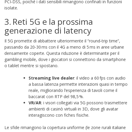
PCI‑DSS, poiché i dati sensibili rimangono confinati in funzioni
isolate.
3. Reti 5G e la prossima
generazione di latency
Il 5G promette di abbattere ulteriormente il “round‑trip time”,
passando da 20‑30 ms con il 4G a meno di 5 ms in aree urbane
densamente coperte. Questa riduzione è determinante per il
gambling mobile, dove i giocatori si connettono da smartphone
o tablet mentre si spostano.
Streaming live dealer
: il video a 60 fps con audio
a bassa latenza permette interazioni quasi in tempo
reale, migliorando l’esperienza di tavoli come il
baccarat con RTP del 98,5 %.
VR/AR
: i visori collegati via 5G possono trasmettere
ambienti di casinò virtuali in 3D, dove gli avatar
interagiscono con fiches fisiche.
Le sfide rimangono la copertura uniforme (le zone rurali italiane