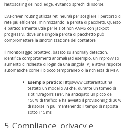
l’autoscaling dei nodi edge, evitando sprechi di risorse.
L’AI‑driven routing utilizza reti neurali per scegliere il percorso di
rete più efficiente, minimizzando la perdita di pacchetti. Questo
è particolarmente utile per le slot non AAMS con jackpot
progressivi, dove una singola perdita di pacchetto può
compromettere la sincronizzazione del contatore.
Il monitoraggio proattivo, basato su anomaly detection,
identifica comportamenti anomali (ad esempio, un improvviso
aumento di richieste di login da una singola IP) e attiva risposte
automatiche come il blocco temporaneo o la richiesta di MFA.
Esempio pratico
: Httpswww.Csttaranto.It ha
testato un modello AI che, durante un torneo di
slot “Dragon’s Fire”, ha anticipato un picco del
150 % di traffico e ha avviato il provisioning di 30 %
di risorse in più, mantenendo il tempo di risposta
sotto i 15 ms.
5. Compliance, privacy e