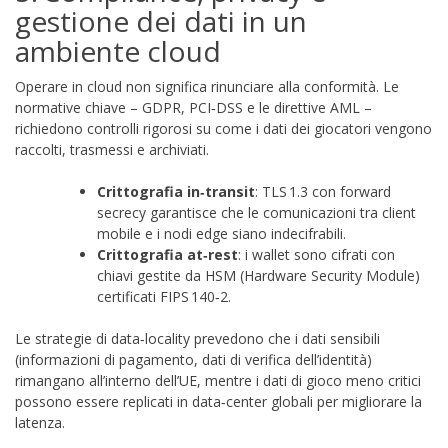
gestione dei dati in un
ambiente cloud
Operare in cloud non significa rinunciare alla conformità. Le
normative chiave – GDPR, PCI‑DSS e le direttive AML –
richiedono controlli rigorosi su come i dati dei giocatori vengono
raccolti, trasmessi e archiviati.
Crittografia in‑transit
: TLS 1.3 con forward
secrecy garantisce che le comunicazioni tra client
mobile e i nodi edge siano indecifrabili.
Crittografia at‑rest
: i wallet sono cifrati con
chiavi gestite da HSM (Hardware Security Module)
certificati FIPS 140‑2.
Le strategie di data‑locality prevedono che i dati sensibili
(informazioni di pagamento, dati di verifica dell’identità)
rimangano all’interno dell’UE, mentre i dati di gioco meno critici
possono essere replicati in data‑center globali per migliorare la
latenza.