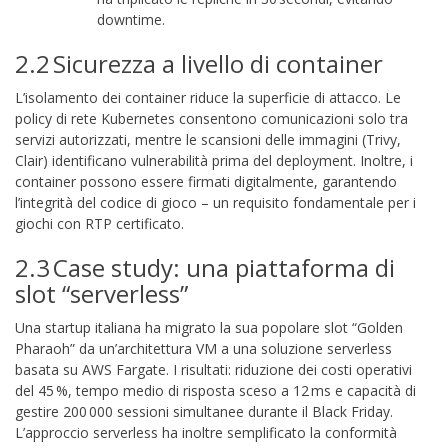
downtime.
2.2 Sicurezza a livello di container
L’isolamento dei container riduce la superficie di attacco. Le
policy di rete Kubernetes consentono comunicazioni solo tra
servizi autorizzati, mentre le scansioni delle immagini (Trivy,
Clair) identificano vulnerabilità prima del deployment. Inoltre, i
container possono essere firmati digitalmente, garantendo
l’integrità del codice di gioco – un requisito fondamentale per i
giochi con RTP certificato.
2.3 Case study: una piattaforma di
slot “serverless”
Una startup italiana ha migrato la sua popolare slot “Golden
Pharaoh” da un’architettura VM a una soluzione serverless
basata su AWS Fargate. I risultati: riduzione dei costi operativi
del 45 %, tempo medio di risposta sceso a 12 ms e capacità di
gestire 200 000 sessioni simultanee durante il Black Friday.
L’approccio serverless ha inoltre semplificato la conformità