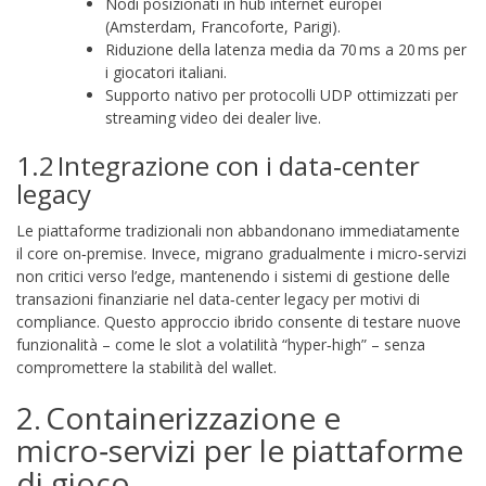
Nodi posizionati in hub internet europei
(Amsterdam, Francoforte, Parigi).
Riduzione della latenza media da 70 ms a 20 ms per
i giocatori italiani.
Supporto nativo per protocolli UDP ottimizzati per
streaming video dei dealer live.
1.2 Integrazione con i data‑center
legacy
Le piattaforme tradizionali non abbandonano immediatamente
il core on‑premise. Invece, migrano gradualmente i micro‑servizi
non critici verso l’edge, mantenendo i sistemi di gestione delle
transazioni finanziarie nel data‑center legacy per motivi di
compliance. Questo approccio ibrido consente di testare nuove
funzionalità – come le slot a volatilità “hyper‑high” – senza
compromettere la stabilità del wallet.
2. Containerizzazione e
micro‑servizi per le piattaforme
di gioco