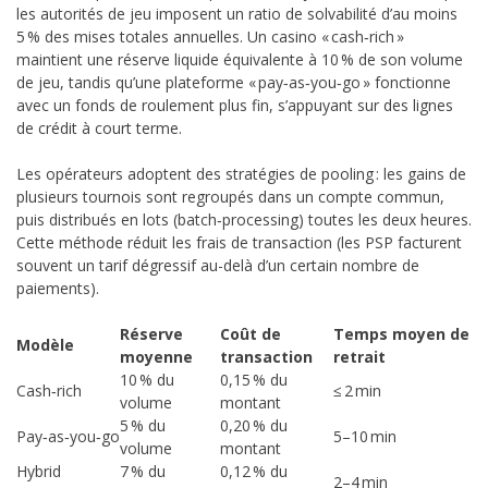
les autorités de jeu imposent un ratio de solvabilité d’au moins
5 % des mises totales annuelles. Un casino « cash‑rich »
maintient une réserve liquide équivalente à 10 % de son volume
de jeu, tandis qu’une plateforme « pay‑as‑you‑go » fonctionne
avec un fonds de roulement plus fin, s’appuyant sur des lignes
de crédit à court terme.
Les opérateurs adoptent des stratégies de pooling : les gains de
plusieurs tournois sont regroupés dans un compte commun,
puis distribués en lots (batch‑processing) toutes les deux heures.
Cette méthode réduit les frais de transaction (les PSP facturent
souvent un tarif dégressif au-delà d’un certain nombre de
paiements).
Réserve
Coût de
Temps moyen de
Modèle
moyenne
transaction
retrait
10 % du
0,15 % du
Cash‑rich
≤ 2 min
volume
montant
5 % du
0,20 % du
Pay‑as‑you‑go
5–10 min
volume
montant
Hybrid
7 % du
0,12 % du
2–4 min