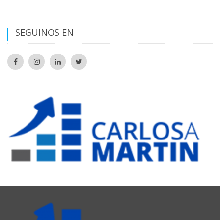
SEGUINOS EN