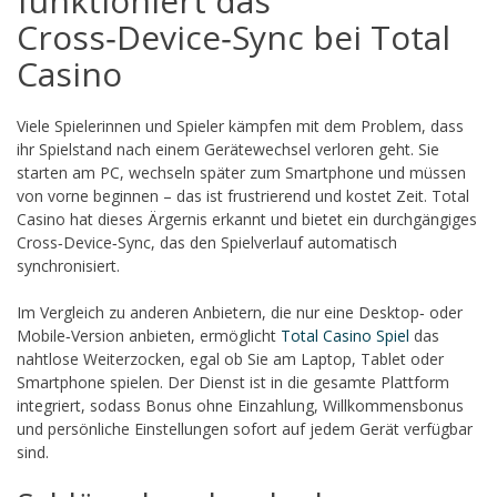
funktioniert das
Cross‑Device‑Sync bei Total
Casino
Viele Spielerinnen und Spieler kämpfen mit dem Problem, dass
ihr Spielstand nach einem Gerätewechsel verloren geht. Sie
starten am PC, wechseln später zum Smartphone und müssen
von vorne beginnen – das ist frustrierend und kostet Zeit. Total
Casino hat dieses Ärgernis erkannt und bietet ein durchgängiges
Cross‑Device‑Sync, das den Spielverlauf automatisch
synchronisiert.
Im Vergleich zu anderen Anbietern, die nur eine Desktop‑ oder
Mobile‑Version anbieten, ermöglicht
Total Casino Spiel
das
nahtlose Weiterzocken, egal ob Sie am Laptop, Tablet oder
Smartphone spielen. Der Dienst ist in die gesamte Plattform
integriert, sodass Bonus ohne Einzahlung, Willkommensbonus
und persönliche Einstellungen sofort auf jedem Gerät verfügbar
sind.