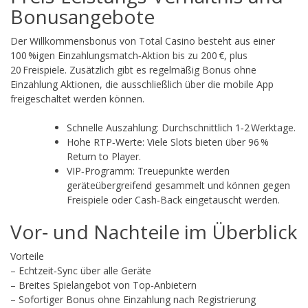
Bonusangebote
Der Willkommensbonus von Total Casino besteht aus einer
100 %igen Einzahlungsmatch‑Aktion bis zu 200 €, plus
20 Freispiele. Zusätzlich gibt es regelmäßig Bonus ohne
Einzahlung Aktionen, die ausschließlich über die mobile App
freigeschaltet werden können.
Schnelle Auszahlung: Durchschnittlich 1‑2 Werktage.
Hohe RTP‑Werte: Viele Slots bieten über 96 %
Return to Player.
VIP‑Programm: Treuepunkte werden
geräteübergreifend gesammelt und können gegen
Freispiele oder Cash‑Back eingetauscht werden.
Vor‑ und Nachteile im Überblick
Vorteile
– Echtzeit‑Sync über alle Geräte
– Breites Spielangebot von Top‑Anbietern
– Sofortiger Bonus ohne Einzahlung nach Registrierung