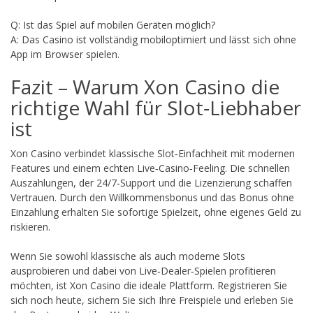
Q: Ist das Spiel auf mobilen Geräten möglich?
A: Das Casino ist vollständig mobiloptimiert und lässt sich ohne
App im Browser spielen.
Fazit – Warum Xon Casino die
richtige Wahl für Slot‑Liebhaber
ist
Xon Casino verbindet klassische Slot‑Einfachheit mit modernen
Features und einem echten Live‑Casino‑Feeling. Die schnellen
Auszahlungen, der 24/7‑Support und die Lizenzierung schaffen
Vertrauen. Durch den Willkommensbonus und das Bonus ohne
Einzahlung erhalten Sie sofortige Spielzeit, ohne eigenes Geld zu
riskieren.
Wenn Sie sowohl klassische als auch moderne Slots
ausprobieren und dabei von Live‑Dealer‑Spielen profitieren
möchten, ist Xon Casino die ideale Plattform. Registrieren Sie
sich noch heute, sichern Sie sich Ihre Freispiele und erleben Sie