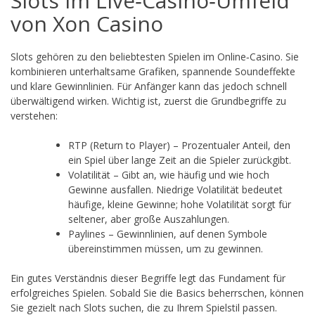
Slots im Live‑Casino‑Umfeld
von Xon Casino
Slots gehören zu den beliebtesten Spielen im Online‑Casino. Sie
kombinieren unterhaltsame Grafiken, spannende Soundeffekte
und klare Gewinnlinien. Für Anfänger kann das jedoch schnell
überwältigend wirken. Wichtig ist, zuerst die Grundbegriffe zu
verstehen:
RTP (Return to Player) – Prozentualer Anteil, den
ein Spiel über lange Zeit an die Spieler zurückgibt.
Volatilität – Gibt an, wie häufig und wie hoch
Gewinne ausfallen. Niedrige Volatilität bedeutet
häufige, kleine Gewinne; hohe Volatilität sorgt für
seltener, aber große Auszahlungen.
Paylines – Gewinnlinien, auf denen Symbole
übereinstimmen müssen, um zu gewinnen.
Ein gutes Verständnis dieser Begriffe legt das Fundament für
erfolgreiches Spielen. Sobald Sie die Basics beherrschen, können
Sie gezielt nach Slots suchen, die zu Ihrem Spielstil passen.