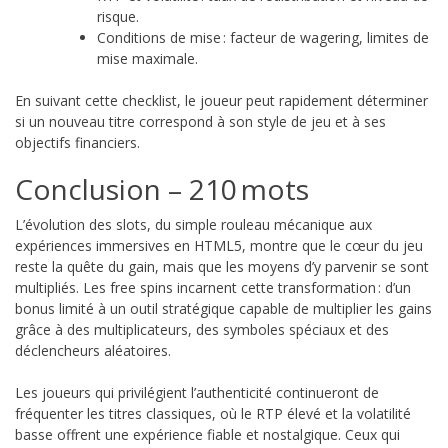
risque.
Conditions de mise : facteur de wagering, limites de
mise maximale.
En suivant cette checklist, le joueur peut rapidement déterminer
si un nouveau titre correspond à son style de jeu et à ses
objectifs financiers.
Conclusion – 210 mots
L’évolution des slots, du simple rouleau mécanique aux
expériences immersives en HTML5, montre que le cœur du jeu
reste la quête du gain, mais que les moyens d’y parvenir se sont
multipliés. Les free spins incarnent cette transformation : d’un
bonus limité à un outil stratégique capable de multiplier les gains
grâce à des multiplicateurs, des symboles spéciaux et des
déclencheurs aléatoires.
Les joueurs qui privilégient l’authenticité continueront de
fréquenter les titres classiques, où le RTP élevé et la volatilité
basse offrent une expérience fiable et nostalgique. Ceux qui