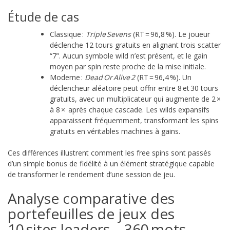
Étude de cas
Classique :
Triple Sevens
(RT = 96,8 %). Le joueur
déclenche 12 tours gratuits en alignant trois scatter
“7”. Aucun symbole wild n’est présent, et le gain
moyen par spin reste proche de la mise initiale.
Moderne :
Dead Or Alive 2
(RT = 96,4 %). Un
déclencheur aléatoire peut offrir entre 8 et 30 tours
gratuits, avec un multiplicateur qui augmente de 2 ×
à 8 × après chaque cascade. Les wilds expansifs
apparaissent fréquemment, transformant les spins
gratuits en véritables machines à gains.
Ces différences illustrent comment les free spins sont passés
d’un simple bonus de fidélité à un élément stratégique capable
de transformer le rendement d’une session de jeu.
Analyse comparative des
portefeuilles de jeux des
10 sites leaders – 360 mots