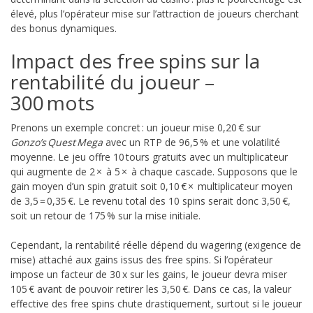
élevé, plus l’opérateur mise sur l’attraction de joueurs cherchant
des bonus dynamiques.
Impact des free spins sur la
rentabilité du joueur –
300 mots
Prenons un exemple concret : un joueur mise 0,20 € sur
Gonzo’s Quest Mega
avec un RTP de 96,5 % et une volatilité
moyenne. Le jeu offre 10 tours gratuits avec un multiplicateur
qui augmente de 2 × à 5 × à chaque cascade. Supposons que le
gain moyen d’un spin gratuit soit 0,10 € × multiplicateur moyen
de 3,5 = 0,35 €. Le revenu total des 10 spins serait donc 3,50 €,
soit un retour de 175 % sur la mise initiale.
Cependant, la rentabilité réelle dépend du wagering (exigence de
mise) attaché aux gains issus des free spins. Si l’opérateur
impose un facteur de 30 x sur les gains, le joueur devra miser
105 € avant de pouvoir retirer les 3,50 €. Dans ce cas, la valeur
effective des free spins chute drastiquement, surtout si le joueur