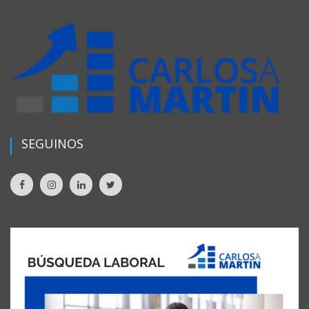
SEGUINOS