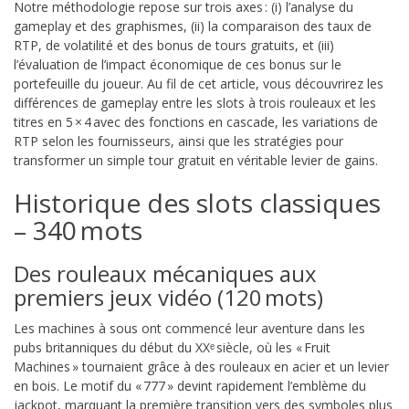
Notre méthodologie repose sur trois axes : (i) l’analyse du
gameplay et des graphismes, (ii) la comparaison des taux de
RTP, de volatilité et des bonus de tours gratuits, et (iii)
l’évaluation de l’impact économique de ces bonus sur le
portefeuille du joueur. Au fil de cet article, vous découvrirez les
différences de gameplay entre les slots à trois rouleaux et les
titres en 5 × 4 avec des fonctions en cascade, les variations de
RTP selon les fournisseurs, ainsi que les stratégies pour
transformer un simple tour gratuit en véritable levier de gains.
Historique des slots classiques
– 340 mots
Des rouleaux mécaniques aux
premiers jeux vidéo (120 mots)
Les machines à sous ont commencé leur aventure dans les
pubs britanniques du début du XXᵉ siècle, où les « Fruit
Machines » tournaient grâce à des rouleaux en acier et un levier
en bois. Le motif du « 777 » devint rapidement l’emblème du
jackpot, marquant la première transition vers des symboles plus