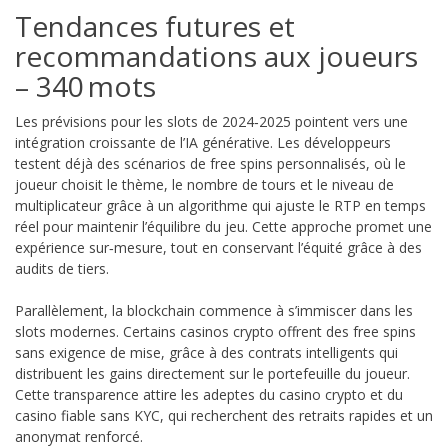
Tendances futures et
recommandations aux joueurs
– 340 mots
Les prévisions pour les slots de 2024‑2025 pointent vers une
intégration croissante de l’IA générative. Les développeurs
testent déjà des scénarios de free spins personnalisés, où le
joueur choisit le thème, le nombre de tours et le niveau de
multiplicateur grâce à un algorithme qui ajuste le RTP en temps
réel pour maintenir l’équilibre du jeu. Cette approche promet une
expérience sur‑mesure, tout en conservant l’équité grâce à des
audits de tiers.
Parallèlement, la blockchain commence à s’immiscer dans les
slots modernes. Certains casinos crypto offrent des free spins
sans exigence de mise, grâce à des contrats intelligents qui
distribuent les gains directement sur le portefeuille du joueur.
Cette transparence attire les adeptes du casino crypto et du
casino fiable sans KYC, qui recherchent des retraits rapides et un
anonymat renforcé.