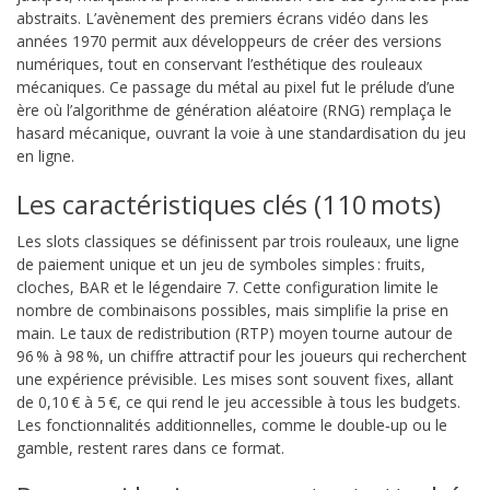
abstraits. L’avènement des premiers écrans vidéo dans les
années 1970 permit aux développeurs de créer des versions
numériques, tout en conservant l’esthétique des rouleaux
mécaniques. Ce passage du métal au pixel fut le prélude d’une
ère où l’algorithme de génération aléatoire (RNG) remplaça le
hasard mécanique, ouvrant la voie à une standardisation du jeu
en ligne.
Les caractéristiques clés (110 mots)
Les slots classiques se définissent par trois rouleaux, une ligne
de paiement unique et un jeu de symboles simples : fruits,
cloches, BAR et le légendaire 7. Cette configuration limite le
nombre de combinaisons possibles, mais simplifie la prise en
main. Le taux de redistribution (RTP) moyen tourne autour de
96 % à 98 %, un chiffre attractif pour les joueurs qui recherchent
une expérience prévisible. Les mises sont souvent fixes, allant
de 0,10 € à 5 €, ce qui rend le jeu accessible à tous les budgets.
Les fonctionnalités additionnelles, comme le double‑up ou le
gamble, restent rares dans ce format.