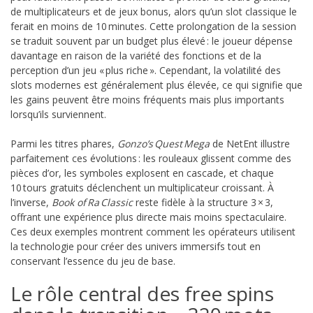
de multiplicateurs et de jeux bonus, alors qu’un slot classique le
ferait en moins de 10 minutes. Cette prolongation de la session
se traduit souvent par un budget plus élevé : le joueur dépense
davantage en raison de la variété des fonctions et de la
perception d’un jeu « plus riche ». Cependant, la volatilité des
slots modernes est généralement plus élevée, ce qui signifie que
les gains peuvent être moins fréquents mais plus importants
lorsqu’ils surviennent.
Parmi les titres phares,
Gonzo’s Quest Mega
de NetEnt illustre
parfaitement ces évolutions : les rouleaux glissent comme des
pièces d’or, les symboles explosent en cascade, et chaque
10 tours gratuits déclenchent un multiplicateur croissant. À
l’inverse,
Book of Ra Classic
reste fidèle à la structure 3 × 3,
offrant une expérience plus directe mais moins spectaculaire.
Ces deux exemples montrent comment les opérateurs utilisent
la technologie pour créer des univers immersifs tout en
conservant l’essence du jeu de base.
Le rôle central des free spins