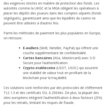
des exigences strictes en matière de protection des fonds. Les
autorités comme la UKGC et la MGA obligent les opérateurs à
placer les dépôts des joueurs dans des comptes séparés (fonds
ségrégués), garantissant ainsi que les liquidités du casino ne
peuvent être utilisées à d’autres fins.
Parmi les méthodes de paiement les plus populaires en Europe,
on retrouve :
E‑wallets
(Skrill, Neteller, PayPal) qui offrent une
couche supplémentaire de confidentialité.
Cartes bancaires
(Visa, Mastercard) avec 3‑D
Secure pour l’authentification.
Crypto‑stablecoins
(USDT, USDC) qui assurent
une stabilité de valeur tout en profitant de la
blockchain pour la traçabilité.
Ces solutions sont renforcées par des protocoles de chiffrement
TLS 1.3 et des certificats SSL à 256 bits. De plus, la plupart des
sites européens intègrent l’authentification à deux facteurs (2FA)
pour les retraits, limitant les risques de fraude.