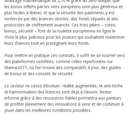
avantage mathématique de 2,70 % grâce au zéro unique, que
les bonus offerts par les sites européens sont plus généreux et
plus faciles à libérer, et que la sécurité des paiements y est
renforcée par des licences strictes, des fonds séparés et des
protocoles de chiffrement avancés. Ces trois piliers – cotes,
bonus, sécurité – font de la roulette européenne en ligne le
choix le plus judicieux pour les joueurs qui souhaitent maximiser
leurs chances tout en protégeant leurs fonds.
Pour mettre en pratique ces constats, il suffit de se tourner vers
des plateformes certifiées, comme celles répertoriées sur
Marine2017, où l’on trouve des comparatifs à jour, des guides
de bonus et des conseils de sécurité.
Le secteur ne cesse d’évoluer : réalité augmentée, IA anti‑triche
et harmonisation des licences sont déjà à l’œuvre. Rester
informé grâce à des ressources fiables permettra aux parieurs
de profiter pleinement des innovations à venir et de continuer à
jouer dans les meilleures conditions possibles.