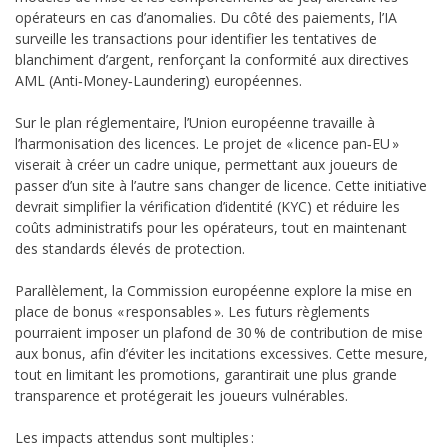
opérateurs en cas d’anomalies. Du côté des paiements, l’IA
surveille les transactions pour identifier les tentatives de
blanchiment d’argent, renforçant la conformité aux directives
AML (Anti‑Money‑Laundering) européennes.
Sur le plan réglementaire, l’Union européenne travaille à
l’harmonisation des licences. Le projet de « licence pan‑EU »
viserait à créer un cadre unique, permettant aux joueurs de
passer d’un site à l’autre sans changer de licence. Cette initiative
devrait simplifier la vérification d’identité (KYC) et réduire les
coûts administratifs pour les opérateurs, tout en maintenant
des standards élevés de protection.
Parallèlement, la Commission européenne explore la mise en
place de bonus « responsables ». Les futurs règlements
pourraient imposer un plafond de 30 % de contribution de mise
aux bonus, afin d’éviter les incitations excessives. Cette mesure,
tout en limitant les promotions, garantirait une plus grande
transparence et protégerait les joueurs vulnérables.
Les impacts attendus sont multiples :