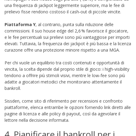
una frequenza di jackpot leggermente superiore, ma le fee di
prelievo fisse rendono costoso il cash‑out di piccole vincite.
Piattaforma Y
, al contrario, punta sulla riduzione delle
commissioni. Il suo house edge del 2,6 % favorisce il giocatore,
e le fee percentuali sui prelievi sono più vantaggiose per importi
elevati. Tuttavia, la frequenza dei jackpot è più bassa e la licenza
curazone offre una protezione minore rispetto a una MGA.
Per chi vuole un equilibrio tra costi contenuti e opportunità di
vincita, la scelta dipende dal proprio stile di gioco: i high‑visibility
tendono a offrire più stimoli visivi, mentre le low‑fee sono più
adatte a giocatori metodici che monitorano attentamente il
bankroll.
Sissden, come sito di riferimento per recensioni e confronto
piattaforme, elenca entrambe le opzioni fornendo link diretti alle
pagine di licenza e alle policy di payout, così da agevolare il
lettore nella decisione informata.
4. Pianificare il bankroll per i