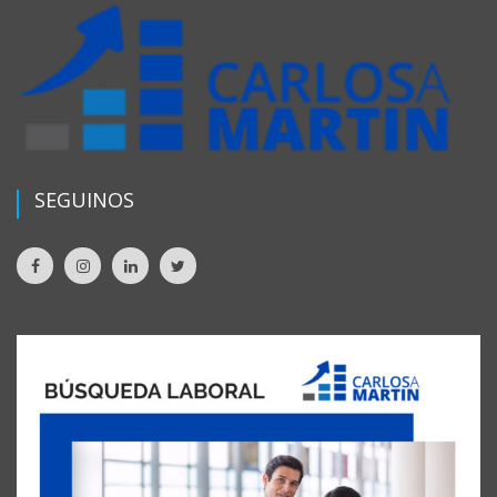
SEGUINOS