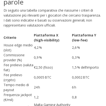
parole
Di seguito una tabella comparativa che riassume i criteri di
valutazione più rilevanti per i giocatori che cercano trasparenza.
I dati sono indicativi e basati su osservazioni generali; non
rappresentano valutazioni ufficiali.
Piattaforma X
Piattaforma Y
Criterio
(high‑visibility)
(low‑fee)
House edge medio
4,2 %
2,6 %
(slot)
Commissione
0,9 %
0,3 %
provider (%)
Fee prelievo (valuta
€2,50 (fisso)
1,5 % dell’importo
fiat)
Fee prelievo
0,0005 BTC
0,0002 BTC
(crypto)
Tempo medio di
24 h
6 h
payout
Frequenza jackpot
1,2
0,8
(€/mil)
Malta Gaming Authority