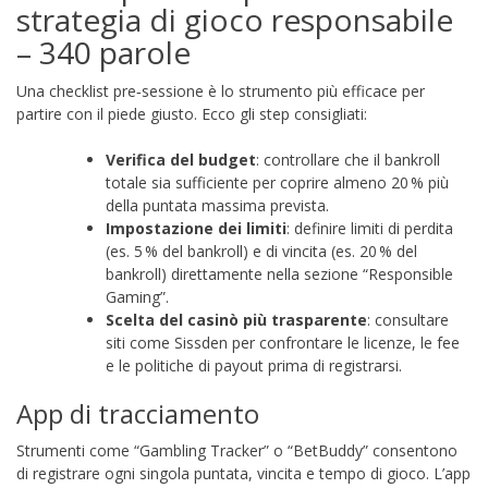
strategia di gioco responsabile
– 340 parole
Una checklist pre‑sessione è lo strumento più efficace per
partire con il piede giusto. Ecco gli step consigliati:
Verifica del budget
: controllare che il bankroll
totale sia sufficiente per coprire almeno 20 % più
della puntata massima prevista.
Impostazione dei limiti
: definire limiti di perdita
(es. 5 % del bankroll) e di vincita (es. 20 % del
bankroll) direttamente nella sezione “Responsible
Gaming”.
Scelta del casinò più trasparente
: consultare
siti come Sissden per confrontare le licenze, le fee
e le politiche di payout prima di registrarsi.
App di tracciamento
Strumenti come “Gambling Tracker” o “BetBuddy” consentono
di registrare ogni singola puntata, vincita e tempo di gioco. L’app