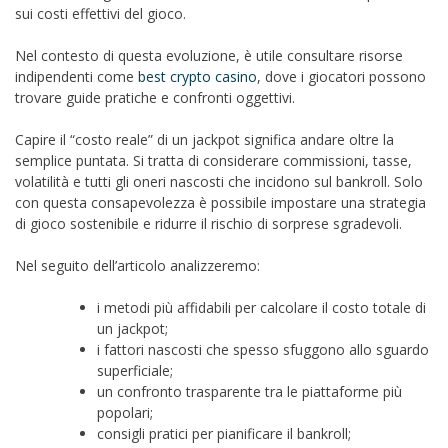
sui costi effettivi del gioco.
Nel contesto di questa evoluzione, è utile consultare risorse
indipendenti come
best crypto casino
, dove i giocatori possono
trovare guide pratiche e confronti oggettivi.
Capire il “costo reale” di un jackpot significa andare oltre la
semplice puntata. Si tratta di considerare commissioni, tasse,
volatilità e tutti gli oneri nascosti che incidono sul bankroll. Solo
con questa consapevolezza è possibile impostare una strategia
di gioco sostenibile e ridurre il rischio di sorprese sgradevoli.
Nel seguito dell’articolo analizzeremo:
i metodi più affidabili per calcolare il costo totale di
un jackpot;
i fattori nascosti che spesso sfuggono allo sguardo
superficiale;
un confronto trasparente tra le piattaforme più
popolari;
consigli pratici per pianificare il bankroll;