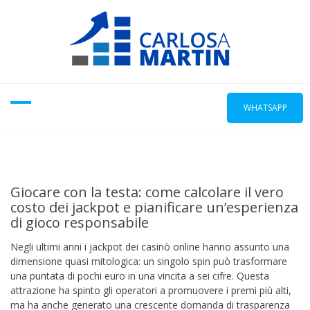
Skip
to
content
WHATSAPP
Giocare con la testa: come calcolare il vero
costo dei jackpot e pianificare un’esperienza
di gioco responsabile
Negli ultimi anni i jackpot dei casinò online hanno assunto una
dimensione quasi mitologica: un singolo spin può trasformare
una puntata di pochi euro in una vincita a sei cifre. Questa
attrazione ha spinto gli operatori a promuovere i premi più alti,
ma ha anche generato una crescente domanda di trasparenza