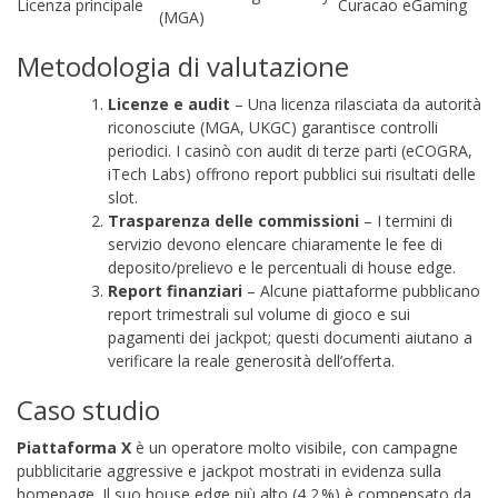
Licenza principale
Curacao eGaming
(MGA)
Metodologia di valutazione
Licenze e audit
– Una licenza rilasciata da autorità
riconosciute (MGA, UKGC) garantisce controlli
periodici. I casinò con audit di terze parti (eCOGRA,
iTech Labs) offrono report pubblici sui risultati delle
slot.
Trasparenza delle commissioni
– I termini di
servizio devono elencare chiaramente le fee di
deposito/prelievo e le percentuali di house edge.
Report finanziari
– Alcune piattaforme pubblicano
report trimestrali sul volume di gioco e sui
pagamenti dei jackpot; questi documenti aiutano a
verificare la reale generosità dell’offerta.
Caso studio
Piattaforma X
è un operatore molto visibile, con campagne
pubblicitarie aggressive e jackpot mostrati in evidenza sulla
homepage. Il suo house edge più alto (4,2 %) è compensato da