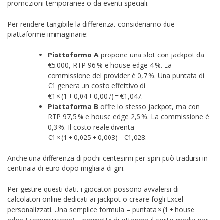
promozioni temporanee o da eventi speciali.
Per rendere tangibile la differenza, consideriamo due
piattaforme immaginarie:
Piattaforma A
propone una slot con jackpot da
€5.000, RTP 96 % e house edge 4 %. La
commissione del provider è 0,7 %. Una puntata di
€1 genera un costo effettivo di
€1 × (1 + 0,04 + 0,007) = €1,047.
Piattaforma B
offre lo stesso jackpot, ma con
RTP 97,5 % e house edge 2,5 %. La commissione è
0,3 %. Il costo reale diventa
€1 × (1 + 0,025 + 0,003) = €1,028.
Anche una differenza di pochi centesimi per spin può tradursi in
centinaia di euro dopo migliaia di giri.
Per gestire questi dati, i giocatori possono avvalersi di
calcolatori online dedicati ai jackpot o creare fogli Excel
personalizzati. Una semplice formula – puntata × (1 + house
edge + commissione) – permette di ottenere il costo medio per