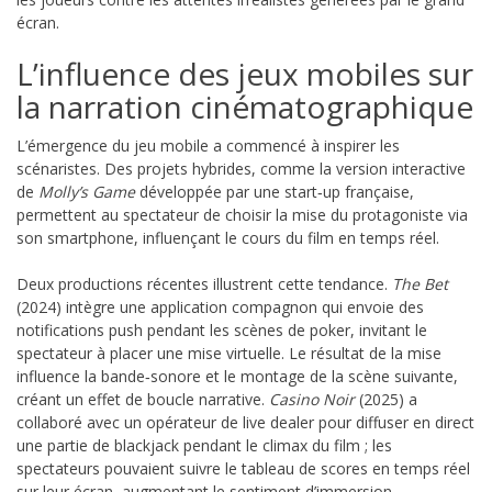
écran.
L’influence des jeux mobiles sur
la narration cinématographique
L’émergence du jeu mobile a commencé à inspirer les
scénaristes. Des projets hybrides, comme la version interactive
de
Molly’s Game
développée par une start‑up française,
permettent au spectateur de choisir la mise du protagoniste via
son smartphone, influençant le cours du film en temps réel.
Deux productions récentes illustrent cette tendance.
The Bet
(2024) intègre une application compagnon qui envoie des
notifications push pendant les scènes de poker, invitant le
spectateur à placer une mise virtuelle. Le résultat de la mise
influence la bande‑sonore et le montage de la scène suivante,
créant un effet de boucle narrative.
Casino Noir
(2025) a
collaboré avec un opérateur de live dealer pour diffuser en direct
une partie de blackjack pendant le climax du film ; les
spectateurs pouvaient suivre le tableau de scores en temps réel
sur leur écran, augmentant le sentiment d’immersion.