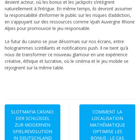
devient acteur, où les bonus et les jackpots s’intègrent
naturellement à l’intrigue. En même temps, ils devront assumer
la responsabilité d’informer le public sur les risques d’addiction,
en s’appuyant sur des ressources comme Vpah Auvergne Rhone
Alpes pour promouvoir le jeu responsable.
Le futur du casino se joue désormais sur nos écrans, entre
hologrammes scintillants et notifications push. Il ne tient qu’à
nous de transformer ce nouveau glamour en une expérience
créative, éthique et lucrative, où le cinéma et le jeu mobile se
rejoignent sur la même table.
Navegación
de
SLOTMAFIA CASINO:
COMMENT LA
DER SCHLÜSSEL
LOCALISATION
entradas
ZUR MODERNEN
MATHÉMATIQUE
SPIELREVOLUTION
OPTIMISE LES
IN DEUTSCHLAND
BONUS : LE CAS