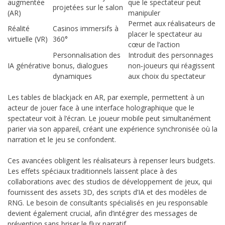
augmentée
que le spectateur peut
projetées sur le salon
(AR)
manipuler
Permet aux réalisateurs de
Réalité
Casinos immersifs à
placer le spectateur au
virtuelle (VR)
360°
cœur de l’action
Personnalisation des
Introduit des personnages
IA générative
bonus, dialogues
non‑joueurs qui réagissent
dynamiques
aux choix du spectateur
Les tables de blackjack en AR, par exemple, permettent à un
acteur de jouer face à une interface holographique que le
spectateur voit à l’écran. Le joueur mobile peut simultanément
parier via son appareil, créant une expérience synchronisée où la
narration et le jeu se confondent.
Ces avancées obligent les réalisateurs à repenser leurs budgets.
Les effets spéciaux traditionnels laissent place à des
collaborations avec des studios de développement de jeux, qui
fournissent des assets 3D, des scripts d’IA et des modèles de
RNG. Le besoin de consultants spécialisés en jeu responsable
devient également crucial, afin d’intégrer des messages de
prévention sans briser le flux narratif.