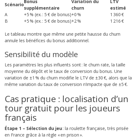
Bonus
Variation du
LTV
Scénario
supplémentaire
churn
estimé
A
+5 % (ex. : 5 € de bonus)
+0 %
1 360 €
B
+5 % (ex. : 5 € de bonus)
+2 %
1 216 €
Le tableau montre que même une petite hausse du churn
annule les bénéfices du bonus additionnel.
Sensibilité du modèle
Les paramètres les plus influents sont : le churn rate, la taille
moyenne du dépôt et le taux de conversion du bonus. Une
variation de ±1 % du churn modifie le LTV de ±30 €, alors que la
même variation du taux de conversion n’impacte que de ±5 €.
Cas pratique : localisation d’un
tour gratuit pour les joueurs
français
Étape 1 – Sélection du jeu
: la roulette française, très prisée
en France grâce à la règle « en prison ».