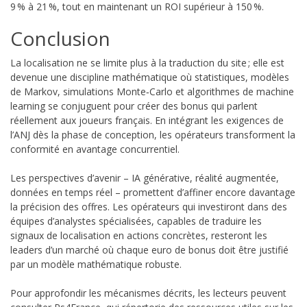
9 % à 21 %, tout en maintenant un ROI supérieur à 150 %.
Conclusion
La localisation ne se limite plus à la traduction du site ; elle est
devenue une discipline mathématique où statistiques, modèles
de Markov, simulations Monte‑Carlo et algorithmes de machine
learning se conjuguent pour créer des bonus qui parlent
réellement aux joueurs français. En intégrant les exigences de
l’ANJ dès la phase de conception, les opérateurs transforment la
conformité en avantage concurrentiel.
Les perspectives d’avenir – IA générative, réalité augmentée,
données en temps réel – promettent d’affiner encore davantage
la précision des offres. Les opérateurs qui investiront dans des
équipes d’analystes spécialisées, capables de traduire les
signaux de localisation en actions concrètes, resteront les
leaders d’un marché où chaque euro de bonus doit être justifié
par un modèle mathématique robuste.
Pour approfondir les mécanismes décrits, les lecteurs peuvent