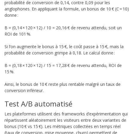
probabilité de conversion de 0,14, contre 0,09 pour les
anglophones. En appliquant la formule, un bonus de 10 € (C = 10)
donne :
B = (0,14 × 120 × 12) / 10 = 20,16 € de revenu attendu, soit un
ROI de 101 %.
Si l’on augmente le bonus à 15 €, le coût passe à 15 €, mais la
probabilité de conversion grimpe à 0,18. Le calcul donne :
B = (0,18 × 120 × 12) / 15 = 17,28 € de revenu attendu, ROI de
15 %.
Ainsi, le bonus de 10 € reste plus rentable malgré un taux de
conversion inférieur.
Test A/B automatisé
Les plateformes utilisent des frameworks d’expérimentation qui
répartissent aléatoirement les visiteurs entre deux variantes de
bonus (10 € vs 15 €). Les métriques collectées en temps réel
(taux de conversion, mise moyenne, churn) permettent de