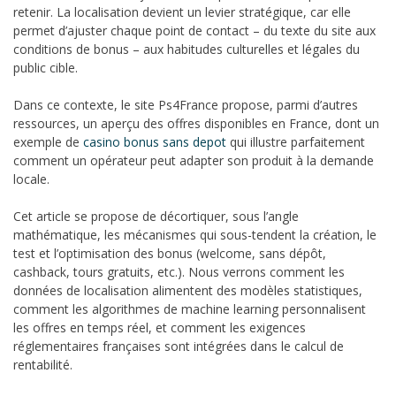
retenir. La localisation devient un levier stratégique, car elle
permet d’ajuster chaque point de contact – du texte du site aux
conditions de bonus – aux habitudes culturelles et légales du
public cible.
Dans ce contexte, le site Ps4France propose, parmi d’autres
ressources, un aperçu des offres disponibles en France, dont un
exemple de
casino bonus sans depot
qui illustre parfaitement
comment un opérateur peut adapter son produit à la demande
locale.
Cet article se propose de décortiquer, sous l’angle
mathématique, les mécanismes qui sous-tendent la création, le
test et l’optimisation des bonus (welcome, sans dépôt,
cashback, tours gratuits, etc.). Nous verrons comment les
données de localisation alimentent des modèles statistiques,
comment les algorithmes de machine learning personnalisent
les offres en temps réel, et comment les exigences
réglementaires françaises sont intégrées dans le calcul de
rentabilité.