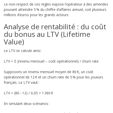
Le non‑respect de ces règles expose l’opérateur à des amendes
pouvant atteindre 5 % du chiffre d’affaires annuel, soit plusieurs
millions d’euros pour les grands acteurs.
Analyse de rentabilité : du coût
du bonus au LTV (Lifetime
Value)
Le LTV se calcule ainsi :
LTV = Σ (revenu mensuel – coût opérationnel) / churn rate
Supposons un revenu mensuel moyen de 80 €, un coût
opérationnel de 12 € et un churn rate de 5 % pour les joueurs
français. Le LTV vaut :
LTV = (80 – 12) / 0,05 = 1 360 €
En simulant deux scénarios :