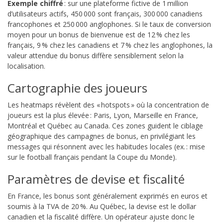
Exemple chiffré
: sur une plateforme fictive de 1 million
d’utilisateurs actifs, 450 000 sont français, 300 000 canadiens
francophones et 250 000 anglophones. Si le taux de conversion
moyen pour un bonus de bienvenue est de 12 % chez les
français, 9 % chez les canadiens et 7 % chez les anglophones, la
valeur attendue du bonus diffère sensiblement selon la
localisation.
Cartographie des joueurs
Les heatmaps révèlent des « hotspots » où la concentration de
joueurs est la plus élevée : Paris, Lyon, Marseille en France,
Montréal et Québec au Canada. Ces zones guident le ciblage
géographique des campagnes de bonus, en privilégiant les
messages qui résonnent avec les habitudes locales (ex. : mise
sur le football français pendant la Coupe du Monde).
Paramètres de devise et fiscalité
En France, les bonus sont généralement exprimés en euros et
soumis à la TVA de 20 %. Au Québec, la devise est le dollar
canadien et la fiscalité diffère. Un opérateur ajuste donc le