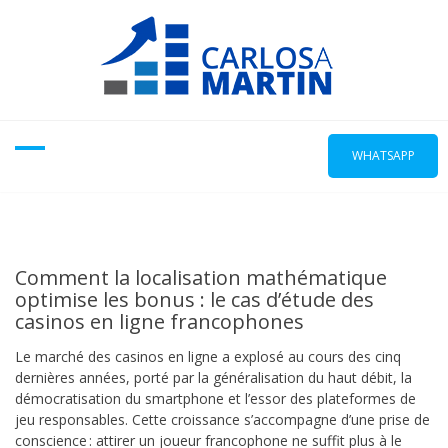
Skip
to
content
WHATSAPP
Comment la localisation mathématique
optimise les bonus : le cas d’étude des
casinos en ligne francophones
Le marché des casinos en ligne a explosé au cours des cinq
dernières années, porté par la généralisation du haut débit, la
démocratisation du smartphone et l’essor des plateformes de
jeu responsables. Cette croissance s’accompagne d’une prise de
conscience : attirer un joueur francophone ne suffit plus à le