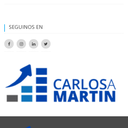
SEGUINOS EN