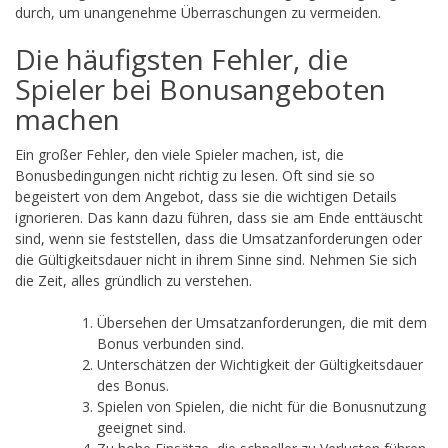
durch, um unangenehme Überraschungen zu vermeiden.
Die häufigsten Fehler, die
Spieler bei Bonusangeboten
machen
Ein großer Fehler, den viele Spieler machen, ist, die
Bonusbedingungen nicht richtig zu lesen. Oft sind sie so
begeistert von dem Angebot, dass sie die wichtigen Details
ignorieren. Das kann dazu führen, dass sie am Ende enttäuscht
sind, wenn sie feststellen, dass die Umsatzanforderungen oder
die Gültigkeitsdauer nicht in ihrem Sinne sind. Nehmen Sie sich
die Zeit, alles gründlich zu verstehen.
Übersehen der Umsatzanforderungen, die mit dem
Bonus verbunden sind.
Unterschätzen der Wichtigkeit der Gültigkeitsdauer
des Bonus.
Spielen von Spielen, die nicht für die Bonusnutzung
geeignet sind.