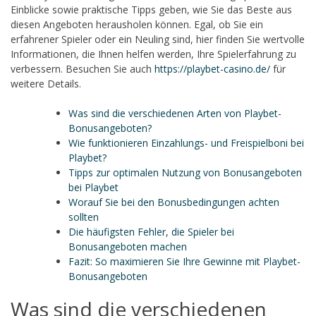
Einblicke sowie praktische Tipps geben, wie Sie das Beste aus
diesen Angeboten herausholen können. Egal, ob Sie ein
erfahrener Spieler oder ein Neuling sind, hier finden Sie wertvolle
Informationen, die Ihnen helfen werden, Ihre Spielerfahrung zu
verbessern. Besuchen Sie auch
https://playbet-casino.de/
für
weitere Details.
Was sind die verschiedenen Arten von Playbet-
Bonusangeboten?
Wie funktionieren Einzahlungs- und Freispielboni bei
Playbet?
Tipps zur optimalen Nutzung von Bonusangeboten
bei Playbet
Worauf Sie bei den Bonusbedingungen achten
sollten
Die häufigsten Fehler, die Spieler bei
Bonusangeboten machen
Fazit: So maximieren Sie Ihre Gewinne mit Playbet-
Bonusangeboten
Was sind die verschiedenen