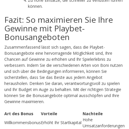
Zu hohe Einsätze, die schneller zu Verlusten führen
können.
Fazit: So maximieren Sie Ihre
Gewinne mit Playbet-
Bonusangeboten
Zusammenfassend lässt sich sagen, dass die Playbet-
Bonusangebote eine hervorragende Möglichkeit sind, Ihre
Chancen auf Gewinne zu erhöhen und Ihr Spielerlebnis zu
verbessern. Indem Sie die verschiedenen Arten von Boni nutzen
und sich über die Bedingungen informieren, können Sie
sicherstellen, dass Sie das Beste aus jedem Angebot
herausholen. Denken Sie daran, verantwortungsvoll zu spielen
und Ihr Budget im Auge zu behalten. Mit der richtigen Strategie
können Sie die Bonusangebote optimal ausschöpfen und Ihre
Gewinne maximieren.
Art des Bonus
Vorteile
Nachteile
Hohe
Willkommensbonus
Erhöht Ihr Startkapital
Umsatzanforderungen