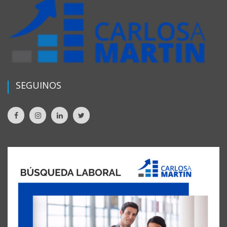
SEGUINOS