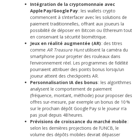
Intégration de la cryptomonnaie avec
Apple Pay/Google Pay
: les wallets crypto
commencent à s’interfacer avec les solutions de
paiement traditionnelles, offrant aux joueurs la
possibilité de déposer en Bitcoin ou Ethereum tout
en conservant la sécurité biométrique.
Jeux en réalité augmentée (AR)
: des titres
comme
AR Treasure Hunt
utilisent la caméra du
smartphone pour projeter des rouleaux dans
l’environnement réel. Les programmes de fidélité
pourraient attribuer des points bonus lorsqu’un
joueur atteint des checkpoints AR.
Personnalisation IA des bonus
: les algorithmes
analysent le comportement de paiement
(fréquence, montant, méthode) pour proposer des
offres sur‑mesure, par exemple un bonus de 10 %
sur le prochain dépôt Google Pay si le joueur n’a
pas joué depuis 48 heures.
Prévisions de croissance du marché mobile
:
selon les dernières projections de l’UNCB, le
volume des dépôts mobiles devrait dépasser