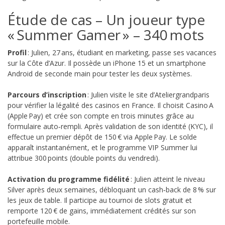
Étude de cas – Un joueur type
« Summer Gamer » – 340 mots
Profil
: Julien, 27 ans, étudiant en marketing, passe ses vacances
sur la Côte d’Azur. Il possède un iPhone 15 et un smartphone
Android de seconde main pour tester les deux systèmes.
Parcours d’inscription
: Julien visite le site d’Ateliergrandparis
pour vérifier la légalité des casinos en France. Il choisit Casino A
(Apple Pay) et crée son compte en trois minutes grâce au
formulaire auto‑rempli. Après validation de son identité (KYC), il
effectue un premier dépôt de 150 € via Apple Pay. Le solde
apparaît instantanément, et le programme VIP Summer lui
attribue 300 points (double points du vendredi).
Activation du programme fidélité
: Julien atteint le niveau
Silver après deux semaines, débloquant un cash‑back de 8 % sur
les jeux de table. Il participe au tournoi de slots gratuit et
remporte 120 € de gains, immédiatement crédités sur son
portefeuille mobile.