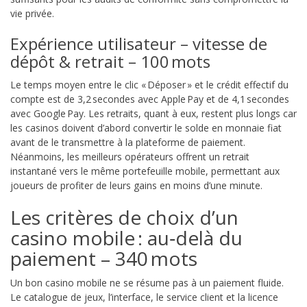
vie privée.
Expérience utilisateur – vitesse de
dépôt & retrait – 100 mots
Le temps moyen entre le clic « Déposer » et le crédit effectif du
compte est de 3,2 secondes avec Apple Pay et de 4,1 secondes
avec Google Pay. Les retraits, quant à eux, restent plus longs car
les casinos doivent d’abord convertir le solde en monnaie fiat
avant de le transmettre à la plateforme de paiement.
Néanmoins, les meilleurs opérateurs offrent un retrait
instantané vers le même portefeuille mobile, permettant aux
joueurs de profiter de leurs gains en moins d’une minute.
Les critères de choix d’un
casino mobile : au‑delà du
paiement – 340 mots
Un bon casino mobile ne se résume pas à un paiement fluide.
Le catalogue de jeux, l’interface, le service client et la licence