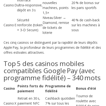
Interface
nouvelles
20 % de bonus sur
Casino D
ultra‑responsive,
machines, points
les paris sportifs
dépôt en 3 s
1,5×
Niveau Silver →
Sécurité
40 % de cash‑back
Diamond, remise
Casino E
renforcée (token
sur les machines à
de tickets de
+ 3‑D Secure)
sous
loterie
Ces cinq casinos se distinguent par la rapidité de leurs dépôts
Apple Pay, la profondeur de leurs programmes de fidélité et des
offres estivales attractives.
Top 5 des casinos mobiles
compatibles Google Pay (avec
programme fidélité) – 340 mots
Points forts du
Programme de
Casino
Bonus d’été
paiement
fidélité
Tournoi de
Retrait en 30 s,
Cashback quotidien
roulette avec
Casino X
paiement NFC
7 % sur tous les
8 000 € de prize