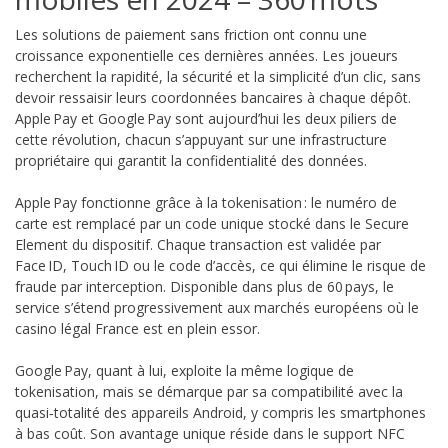
Les solutions de paiement sans friction ont connu une
croissance exponentielle ces dernières années. Les joueurs
recherchent la rapidité, la sécurité et la simplicité d’un clic, sans
devoir ressaisir leurs coordonnées bancaires à chaque dépôt.
Apple Pay et Google Pay sont aujourd’hui les deux piliers de
cette révolution, chacun s’appuyant sur une infrastructure
propriétaire qui garantit la confidentialité des données.
Apple Pay fonctionne grâce à la tokenisation : le numéro de
carte est remplacé par un code unique stocké dans le Secure
Element du dispositif. Chaque transaction est validée par
Face ID, Touch ID ou le code d’accès, ce qui élimine le risque de
fraude par interception. Disponible dans plus de 60 pays, le
service s’étend progressivement aux marchés européens où le
casino légal France est en plein essor.
Google Pay, quant à lui, exploite la même logique de
tokenisation, mais se démarque par sa compatibilité avec la
quasi‑totalité des appareils Android, y compris les smartphones
à bas coût. Son avantage unique réside dans le support NFC