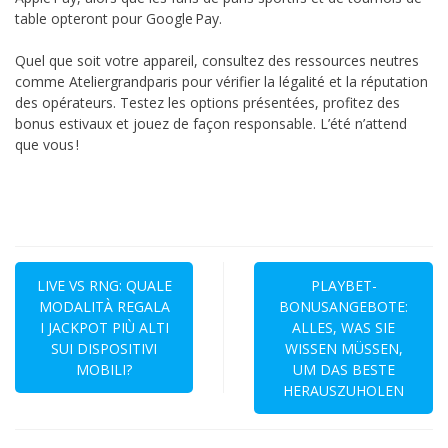
table opteront pour Google Pay.
Quel que soit votre appareil, consultez des ressources neutres
comme Ateliergrandparis pour vérifier la légalité et la réputation
des opérateurs. Testez les options présentées, profitez des
bonus estivaux et jouez de façon responsable. L’été n’attend
que vous !
Navegación
de
LIVE VS RNG: QUALE
PLAYBET-
MODALITÀ REGALA
BONUSANGEBOTE:
entradas
I JACKPOT PIÙ ALTI
ALLES, WAS SIE
SUI DISPOSITIVI
WISSEN MÜSSEN,
MOBILI?
UM DAS BESTE
HERAUSZUHOLEN