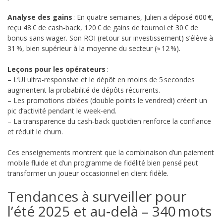
Analyse des gains
: En quatre semaines, Julien a déposé 600 €,
reçu 48 € de cash‑back, 120 € de gains de tournoi et 30 € de
bonus sans wager. Son ROI (retour sur investissement) s’élève à
31 %, bien supérieur à la moyenne du secteur (≈ 12 %).
Leçons pour les opérateurs
:
– L’UI ultra‑responsive et le dépôt en moins de 5 secondes
augmentent la probabilité de dépôts récurrents.
– Les promotions ciblées (double points le vendredi) créent un
pic d’activité pendant le week‑end.
– La transparence du cash‑back quotidien renforce la confiance
et réduit le churn.
Ces enseignements montrent que la combinaison d’un paiement
mobile fluide et d’un programme de fidélité bien pensé peut
transformer un joueur occasionnel en client fidèle.
Tendances à surveiller pour
l’été 2025 et au‑delà – 340 mots