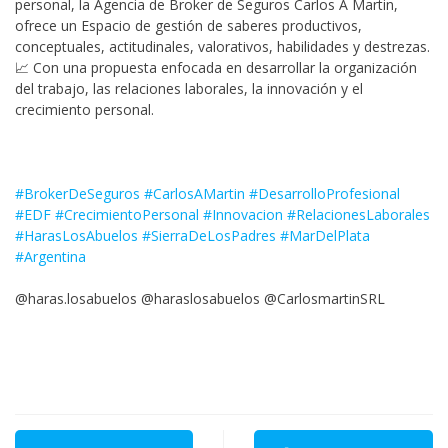
personal, la Agencia de Broker de Seguros Carlos A Martin,
ofrece un Espacio de gestión de saberes productivos,
conceptuales, actitudinales, valorativos, habilidades y destrezas.
📈 Con una propuesta enfocada en desarrollar la organización
del trabajo, las relaciones laborales, la innovación y el
crecimiento personal.
#BrokerDeSeguros
#CarlosAMartin
#DesarrolloProfesional
#EDF
#CrecimientoPersonal
#Innovacion
#RelacionesLaborales
#HarasLosAbuelos
#SierraDeLosPadres
#MarDelPlata
#Argentina
@haras.losabuelos @haraslosabuelos @CarlosmartinSRL
Navegación