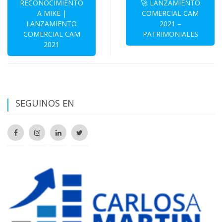
de
RECONOCIMIENTO
🚀 LANZAMIENTO
A MIKE |
COMERCIAL CAM
entradas
LANZAMIENTO
2021 –
COMERCIAL CAM
PATRIMONIALES
2021
SEGUINOS EN