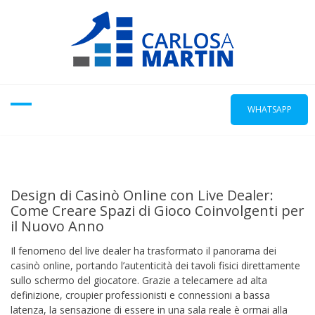
Skip
to
content
WHATSAPP
Design di Casinò Online con Live Dealer:
Come Creare Spazi di Gioco Coinvolgenti per
il Nuovo Anno
Il fenomeno del live dealer ha trasformato il panorama dei
casinò online, portando l’autenticità dei tavoli fisici direttamente
sullo schermo del giocatore. Grazie a telecamere ad alta
definizione, croupier professionisti e connessioni a bassa
latenza, la sensazione di essere in una sala reale è ormai alla