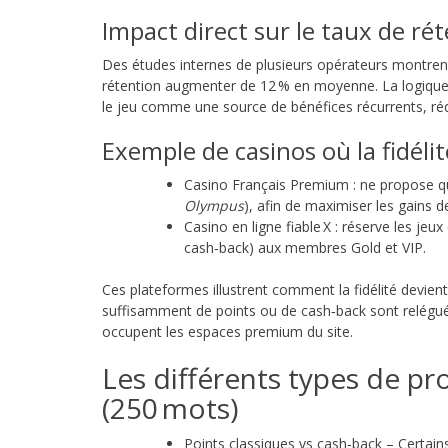
Impact direct sur le taux de ré
Des études internes de plusieurs opérateurs montrent q
rétention augmenter de 12 % en moyenne. La logique es
le jeu comme une source de bénéfices récurrents, rédu
Exemple de casinos où la fidélit
Casino Français Premium : ne propose que
Olympus
), afin de maximiser les gains d
Casino en ligne fiable X : réserve les jeu
cash‑back) aux membres Gold et VIP.
Ces plateformes illustrent comment la fidélité devient 
suffisamment de points ou de cash‑back sont relégués a
occupent les espaces premium du site.
Les différents types de p
(250 mots)
Points classiques vs cash‑back – Certains