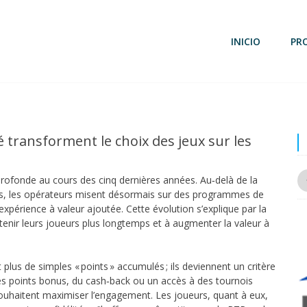
INICIO
PR
transforment le choix des jeux sur les
rofonde au cours des cinq dernières années. Au‑delà de la
ots, les opérateurs misent désormais sur des programmes de
xpérience à valeur ajoutée. Cette évolution s’explique par la
etenir leurs joueurs plus longtemps et à augmenter la valeur à
lus de simples « points » accumulés ; ils deviennent un critère
des points bonus, du cash‑back ou un accès à des tournois
 souhaitent maximiser l’engagement. Les joueurs, quant à eux,