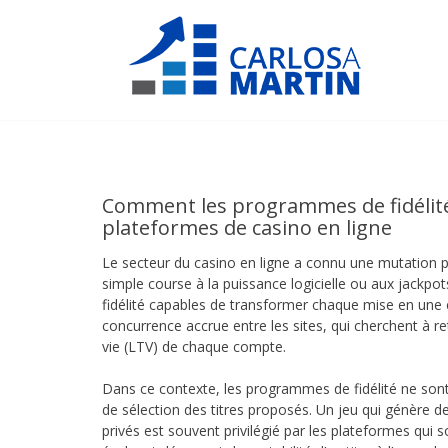
Skip
to
content
Comment les programmes de fidélité 
plateformes de casino en ligne
Le secteur du casino en ligne a connu une mutation p
simple course à la puissance logicielle ou aux jackp
fidélité capables de transformer chaque mise en une e
concurrence accrue entre les sites, qui cherchent à r
vie (LTV) de chaque compte.
Dans ce contexte, les programmes de fidélité ne sont p
de sélection des titres proposés. Un jeu qui génère 
privés est souvent privilégié par les plateformes qui