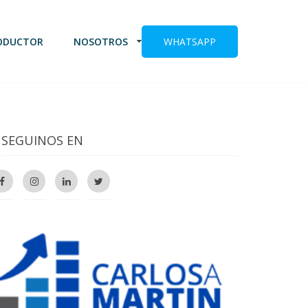
ODUCTOR
NOSOTROS
WHATSAPP
SEGUINOS EN