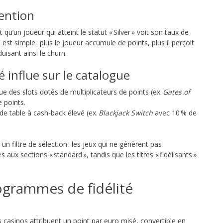
tention
u’un joueur qui atteint le statut « Silver » voit son taux de
t simple : plus le joueur accumule de points, plus il perçoit
isant ainsi le churn.
é influe sur le catalogue
 des slots dotés de multiplicateurs de points (ex.
Gates of
e points.
x de table à cash‑back élevé (ex.
Blackjack Switch
avec 10 % de
un filtre de sélection : les jeux qui ne génèrent pas
ux sections « standard », tandis que les titres « fidélisants »
rogrammes de fidélité
 casinos attribuent un point par euro misé, convertible en