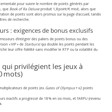
rtementale pour suivre le nombre de points générés par
e, que
Book of Ra Deluxe
produit 1,8 point/€ misé, alors que
ation de points sont alors promus sur la page d’accueil, tandis
iltres de recherche.
urs : exigences de bonus exclusifs
nisseurs d’intégrer des paliers de points bonus ou des
rsion « VIP » de
Starburst
qui double les points pendant les
r leur offre fidélité sans modifier le RTP ou la volatilité du
qui privilégient les jeux à
10 mots)
ltiplicateurs de points (ex.
Gates of Olympus
+ x2 points
eurs inactifs a progressé de 18 % en six mois, et l’ARPU (revenu
%.