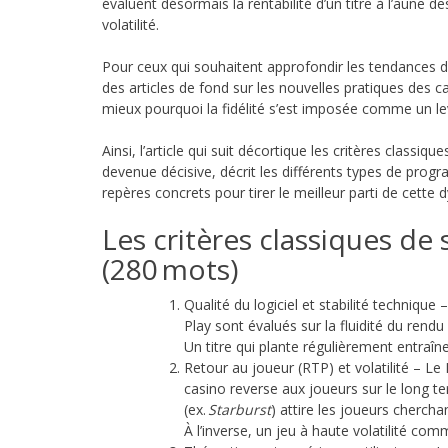
évaluent désormais la rentabilité d’un titre à l’aune de
volatilité.
Pour ceux qui souhaitent approfondir les tendances d
des articles de fond sur les nouvelles pratiques des 
mieux pourquoi la fidélité s’est imposée comme un le
Ainsi, l’article qui suit décortique les critères classiqu
devenue décisive, décrit les différents types de pr
repères concrets pour tirer le meilleur parti de cette
Les critères classiques de 
(280 mots)
Qualité du logiciel et stabilité techni
Play sont évalués sur la fluidité du rend
Un titre qui plante régulièrement entraîn
Retour au joueur (RTP) et volatilité – L
casino reverse aux joueurs sur le long t
(ex.
Starburst
) attire les joueurs chercha
À l’inverse, un jeu à haute volatilité co