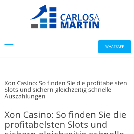
Skip
to
content
WHATSAPP
Xon Casino: So finden Sie die profitabelsten
Slots und sichern gleichzeitig schnelle
Auszahlungen
Xon Casino: So finden Sie die
profitabelsten Slots und