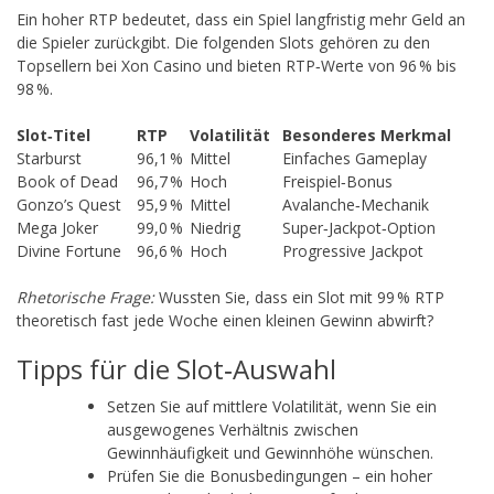
Ein hoher RTP bedeutet, dass ein Spiel langfristig mehr Geld an
die Spieler zurückgibt. Die folgenden Slots gehören zu den
Topsellern bei Xon Casino und bieten RTP‑Werte von 96 % bis
98 %.
Slot‑Titel
RTP
Volatilität
Besonderes Merkmal
Starburst
96,1 %
Mittel
Einfaches Gameplay
Book of Dead
96,7 %
Hoch
Freispiel‑Bonus
Gonzo’s Quest
95,9 %
Mittel
Avalanche‑Mechanik
Mega Joker
99,0 %
Niedrig
Super‑Jackpot‑Option
Divine Fortune
96,6 %
Hoch
Progressive Jackpot
Rhetorische Frage:
Wussten Sie, dass ein Slot mit 99 % RTP
theoretisch fast jede Woche einen kleinen Gewinn abwirft?
Tipps für die Slot‑Auswahl
Setzen Sie auf mittlere Volatilität, wenn Sie ein
ausgewogenes Verhältnis zwischen
Gewinnhäufigkeit und Gewinnhöhe wünschen.
Prüfen Sie die Bonusbedingungen – ein hoher