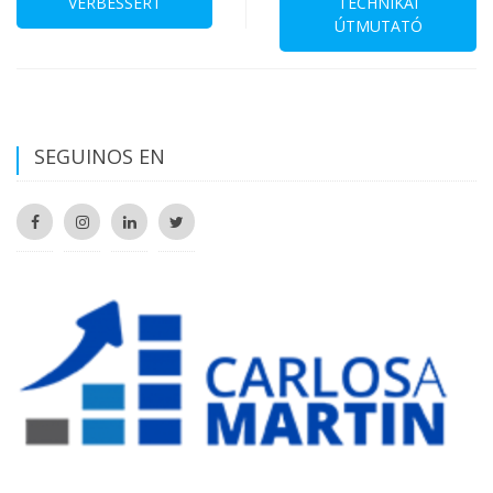
VERBESSERT
TECHNIKAI
ÚTMUTATÓ
SEGUINOS EN