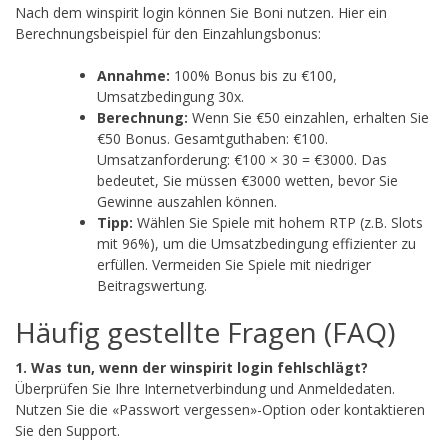
Nach dem winspirit login können Sie Boni nutzen. Hier ein
Berechnungsbeispiel für den Einzahlungsbonus:
Annahme:
100% Bonus bis zu €100,
Umsatzbedingung 30x.
Berechnung:
Wenn Sie €50 einzahlen, erhalten Sie
€50 Bonus. Gesamtguthaben: €100.
Umsatzanforderung: €100 × 30 = €3000. Das
bedeutet, Sie müssen €3000 wetten, bevor Sie
Gewinne auszahlen können.
Tipp:
Wählen Sie Spiele mit hohem RTP (z.B. Slots
mit 96%), um die Umsatzbedingung effizienter zu
erfüllen. Vermeiden Sie Spiele mit niedriger
Beitragswertung.
Häufig gestellte Fragen (FAQ)
1. Was tun, wenn der winspirit login fehlschlägt?
Überprüfen Sie Ihre Internetverbindung und Anmeldedaten.
Nutzen Sie die «Passwort vergessen»-Option oder kontaktieren
Sie den Support.