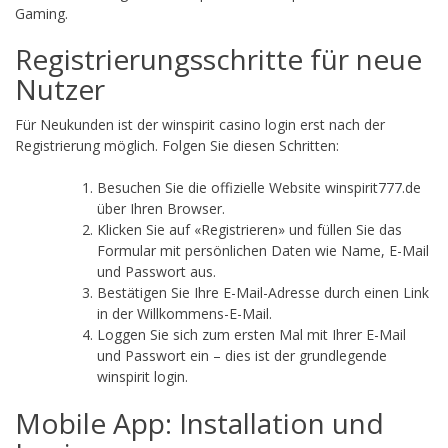
Gaming.
Registrierungsschritte für neue
Nutzer
Für Neukunden ist der winspirit casino login erst nach der
Registrierung möglich. Folgen Sie diesen Schritten:
Besuchen Sie die offizielle Website winspirit777.de
über Ihren Browser.
Klicken Sie auf «Registrieren» und füllen Sie das
Formular mit persönlichen Daten wie Name, E-Mail
und Passwort aus.
Bestätigen Sie Ihre E-Mail-Adresse durch einen Link
in der Willkommens-E-Mail.
Loggen Sie sich zum ersten Mal mit Ihrer E-Mail
und Passwort ein – dies ist der grundlegende
winspirit login.
Mobile App: Installation und