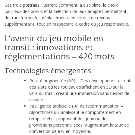
Ces trois portraits illustrent comment la discipline, le choix
judicieux des bonus et la sélection de jeux adaptés permettent
de transformer les déplacements en source de revenu
supplémentaire, tout en respectant le cadre du jeu responsable.
L’avenir du jeu mobile en
transit : innovations et
réglementations – 420 mots
Technologies émergentes
Réalité augmentée (AR) – Des développeurs testent
des slots où les rouleaux s’affichent en 3D sur la
vitre du train, créant une immersion sans besoin de
casque.
Intelligence artificielle (IA) de recommandation –
Algorithmes qui analysent le comportement en
temps réel et proposent des jeux ou des
promotions personnalisées, augmentant le taux de
conversion de 8 % en moyenne.