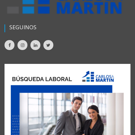
SEGUINOS