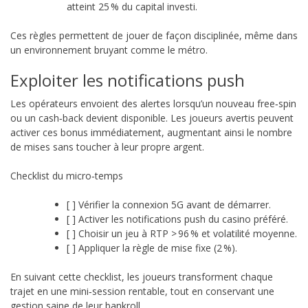
atteint 25 % du capital investi.
Ces règles permettent de jouer de façon disciplinée, même dans
un environnement bruyant comme le métro.
Exploiter les notifications push
Les opérateurs envoient des alertes lorsqu’un nouveau free‑spin
ou un cash‑back devient disponible. Les joueurs avertis peuvent
activer ces bonus immédiatement, augmentant ainsi le nombre
de mises sans toucher à leur propre argent.
Checklist du micro‑temps
[ ] Vérifier la connexion 5G avant de démarrer.
[ ] Activer les notifications push du casino préféré.
[ ] Choisir un jeu à RTP > 96 % et volatilité moyenne.
[ ] Appliquer la règle de mise fixe (2 %).
En suivant cette checklist, les joueurs transforment chaque
trajet en une mini‑session rentable, tout en conservant une
gestion saine de leur bankroll.