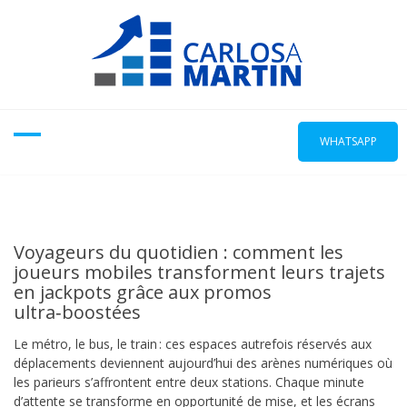
Skip
to
content
WHATSAPP
Voyageurs du quotidien : comment les
joueurs mobiles transforment leurs trajets
en jackpots grâce aux promos
ultra‑boostées
Le métro, le bus, le train : ces espaces autrefois réservés aux
déplacements deviennent aujourd’hui des arènes numériques où
les parieurs s’affrontent entre deux stations. Chaque minute
d’attente se transforme en opportunité de mise, et les écrans