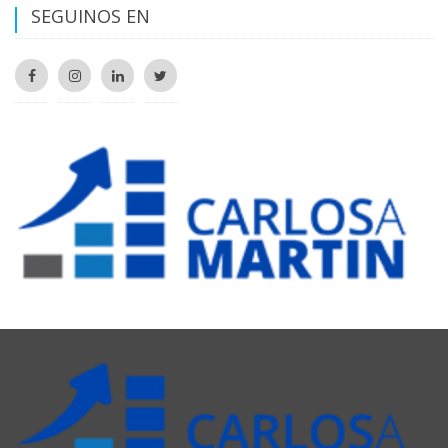
SEGUINOS EN