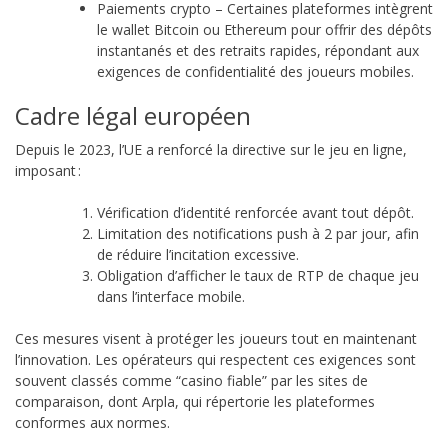
Paiements crypto – Certaines plateformes intègrent
le wallet Bitcoin ou Ethereum pour offrir des dépôts
instantanés et des retraits rapides, répondant aux
exigences de confidentialité des joueurs mobiles.
Cadre légal européen
Depuis le 2023, l’UE a renforcé la directive sur le jeu en ligne,
imposant :
Vérification d’identité renforcée avant tout dépôt.
Limitation des notifications push à 2 par jour, afin
de réduire l’incitation excessive.
Obligation d’afficher le taux de RTP de chaque jeu
dans l’interface mobile.
Ces mesures visent à protéger les joueurs tout en maintenant
l’innovation. Les opérateurs qui respectent ces exigences sont
souvent classés comme “casino fiable” par les sites de
comparaison, dont Arpla, qui répertorie les plateformes
conformes aux normes.