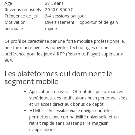
Âge
28‑38 ans
Revenus mensuels
2 500 €‑3 500 €
Fréquence de jeu
3‑4 sessions par jour
Motivation
Divertissement + opportunité de gain
principale
rapide
Ce profil se caractérise par une forte mobilité professionnelle,
une familiarité avec les nouvelles technologies et une
préférence pour les jeux à RTP (Return to Player) supérieur à
96 %.
Les plateformes qui dominent le
segment mobile
Applications natives – Offrent des performances
supérieures, des notifications push personnalisées
et un accès direct aux bonus de dépôt.
HTML5 – Accessible via le navigateur, elles
permettent une compatibilité universelle et un
retrait rapide sans passer par le magasin
d’applications.