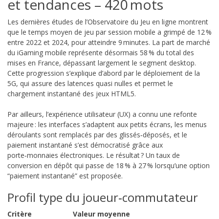
et tendances – 420 mots
Les dernières études de l’Observatoire du Jeu en ligne montrent
que le temps moyen de jeu par session mobile a grimpé de 12 %
entre 2022 et 2024, pour atteindre 9 minutes. La part de marché
du iGaming mobile représente désormais 58 % du total des
mises en France, dépassant largement le segment desktop.
Cette progression s’explique d’abord par le déploiement de la
5G, qui assure des latences quasi nulles et permet le
chargement instantané des jeux HTML5.
Par ailleurs, l’expérience utilisateur (UX) a connu une refonte
majeure : les interfaces s’adaptent aux petits écrans, les menus
déroulants sont remplacés par des glissés‑déposés, et le
paiement instantané s’est démocratisé grâce aux
porte‑monnaies électroniques. Le résultat ? Un taux de
conversion en dépôt qui passe de 18 % à 27 % lorsqu’une option
“paiement instantané” est proposée.
Profil type du joueur‑commutateur
Critère
Valeur moyenne