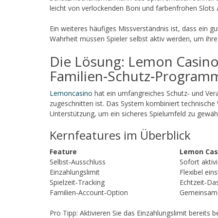
leicht von verlockenden Boni und farbenfrohen Slot
Ein weiteres häufiges Missverständnis ist, dass ein g
Wahrheit müssen Spieler selbst aktiv werden, um ihre 
Die Lösung: Lemon Casinos
Familien‑Schutz‑Program
Lemoncasino
hat ein umfangreiches Schutz‑ und Vera
zugeschnitten ist. Das System kombiniert technisch
Unterstützung, um ein sicheres Spielumfeld zu gewähr
Kernfeatures im Überblick
Feature
Lemon Cas
Selbst‑Ausschluss
Sofort aktiv
Einzahlungslimit
Flexibel eins
Spielzeit‑Tracking
Echtzeit‑Da
Familien‑Account‑Option
Gemeinsame
Pro Tipp: Aktivieren Sie das Einzahlungslimit bereits b