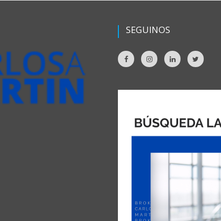
SEGUINOS