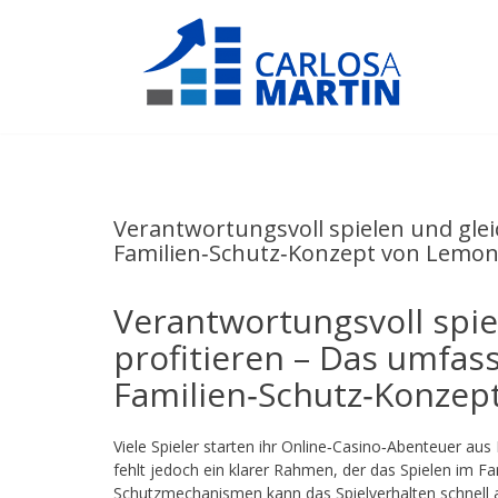
Skip
to
content
Verantwortungsvoll spielen und glei
Familien‑Schutz‑Konzept von Lemon
Verantwortungsvoll spie
profitieren – Das umfas
Familien‑Schutz‑Konzep
Viele Spieler starten ihr Online‑Casino‑Abenteuer au
fehlt jedoch ein klarer Rahmen, der das Spielen im F
Schutzmechanismen kann das Spielverhalten schnell a