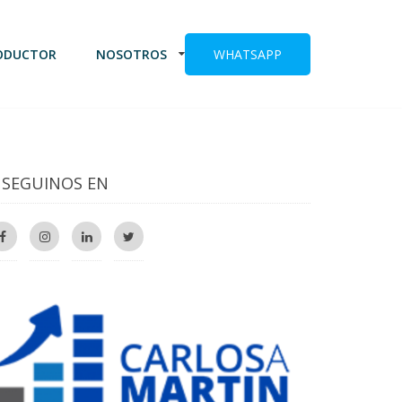
ODUCTOR
NOSOTROS
WHATSAPP
SEGUINOS EN