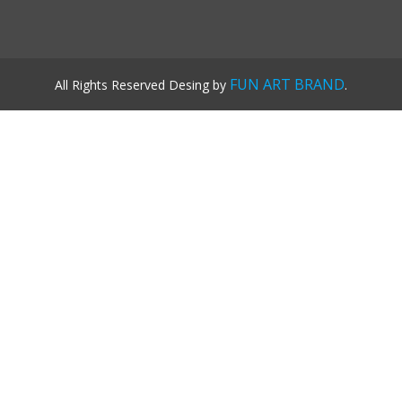
FUN ART BRAND
All Rights Reserved
Desing by
.