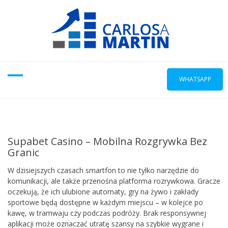
Skip
to
content
WHATSAPP
Supabet Casino – Mobilna Rozgrywka Bez
Granic
W dzisiejszych czasach smartfon to nie tylko narzędzie do
komunikacji, ale także przenośna platforma rozrywkowa. Gracze
oczekują, że ich ulubione automaty, gry na żywo i zakłady
sportowe będą dostępne w każdym miejscu – w kolejce po
kawę, w tramwaju czy podczas podróży. Brak responsywnej
aplikacji może oznaczać utratę szansy na szybkie wygrane i