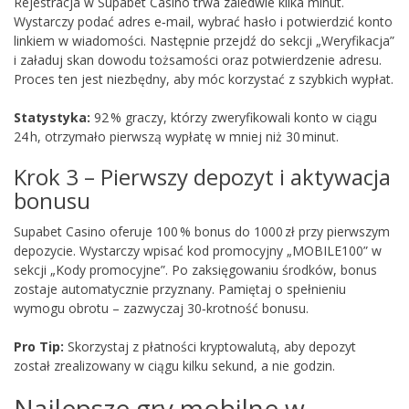
Rejestracja w Supabet Casino trwa zaledwie kilka minut.
Wystarczy podać adres e‑mail, wybrać hasło i potwierdzić konto
linkiem w wiadomości. Następnie przejdź do sekcji „Weryfikacja”
i załaduj skan dowodu tożsamości oraz potwierdzenie adresu.
Proces ten jest niezbędny, aby móc korzystać z szybkich wypłat.
Statystyka:
92 % graczy, którzy zweryfikowali konto w ciągu
24 h, otrzymało pierwszą wypłatę w mniej niż 30 minut.
Krok 3 – Pierwszy depozyt i aktywacja
bonusu
Supabet Casino oferuje 100 % bonus do 1000 zł przy pierwszym
depozycie. Wystarczy wpisać kod promocyjny „MOBILE100” w
sekcji „Kody promocyjne”. Po zaksięgowaniu środków, bonus
zostaje automatycznie przyznany. Pamiętaj o spełnieniu
wymogu obrotu – zazwyczaj 30‑krotność bonusu.
Pro Tip:
Skorzystaj z płatności kryptowalutą, aby depozyt
został zrealizowany w ciągu kilku sekund, a nie godzin.
Najlepsze gry mobilne w