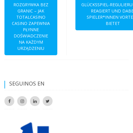
ROZGRYWKA BEZ
GLÜCKSSPIEL‑REGULIER
entradas
GRANIC – JAK
REAGIERT UND DABE
TOTALCASINO
SPIELER*INNEN VORTE
CASINO ZAPEWNIA
BIETET
PŁYNNE
DOŚWIADCZENIE
NA KAŻDYM
URZĄDZENIU
SEGUINOS EN