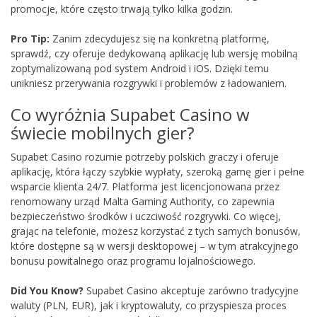
promocje, które często trwają tylko kilka godzin.
Pro Tip:
Zanim zdecydujesz się na konkretną platformę,
sprawdź, czy oferuje dedykowaną aplikację lub wersję mobilną
zoptymalizowaną pod system Android i iOS. Dzięki temu
unikniesz przerywania rozgrywki i problemów z ładowaniem.
Co wyróżnia Supabet Casino w
świecie mobilnych gier?
Supabet Casino rozumie potrzeby polskich graczy i oferuje
aplikację, która łączy szybkie wypłaty, szeroką gamę gier i pełne
wsparcie klienta 24/7. Platforma jest licencjonowana przez
renomowany urząd Malta Gaming Authority, co zapewnia
bezpieczeństwo środków i uczciwość rozgrywki. Co więcej,
grając na telefonie, możesz korzystać z tych samych bonusów,
które dostępne są w wersji desktopowej – w tym atrakcyjnego
bonusu powitalnego oraz programu lojalnościowego.
Did You Know?
Supabet Casino akceptuje zarówno tradycyjne
waluty (PLN, EUR), jak i kryptowaluty, co przyspiesza proces