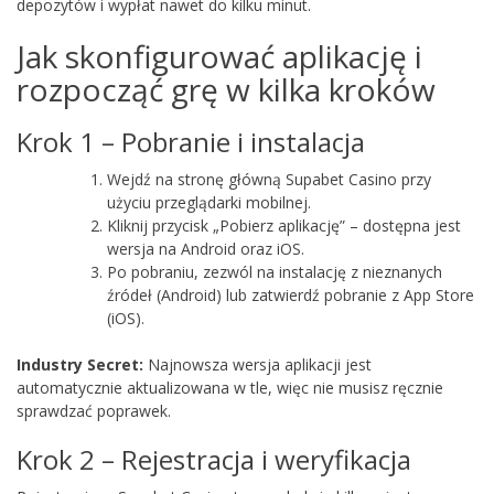
depozytów i wypłat nawet do kilku minut.
Jak skonfigurować aplikację i
rozpocząć grę w kilka kroków
Krok 1 – Pobranie i instalacja
Wejdź na stronę główną Supabet Casino przy
użyciu przeglądarki mobilnej.
Kliknij przycisk „Pobierz aplikację” – dostępna jest
wersja na Android oraz iOS.
Po pobraniu, zezwól na instalację z nieznanych
źródeł (Android) lub zatwierdź pobranie z App Store
(iOS).
Industry Secret:
Najnowsza wersja aplikacji jest
automatycznie aktualizowana w tle, więc nie musisz ręcznie
sprawdzać poprawek.
Krok 2 – Rejestracja i weryfikacja