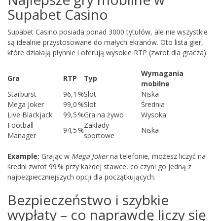
Supabet Casino
Supabet Casino posiada ponad 3000 tytułów, ale nie wszystkie
są idealnie przystosowane do małych ekranów. Oto lista gier,
które działają płynnie i oferują wysokie RTP (zwrot dla gracza):
Wymagania
Gra
RTP
Typ
mobilne
Starburst
96,1 %
Slot
Niska
Mega Joker
99,0 %
Slot
Średnia
Live Blackjack
99,5 %
Gra na żywo
Wysoka
Football
Zakłady
94,5 %
Niska
Manager
sportowe
Example:
Grając w
Mega Joker
na telefonie, możesz liczyć na
średni zwrot 99 % przy każdej stawce, co czyni go jedną z
najbezpieczniejszych opcji dla początkujących.
Bezpieczeństwo i szybkie
wypłaty – co naprawdę liczy się