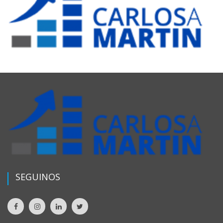
SEGUINOS