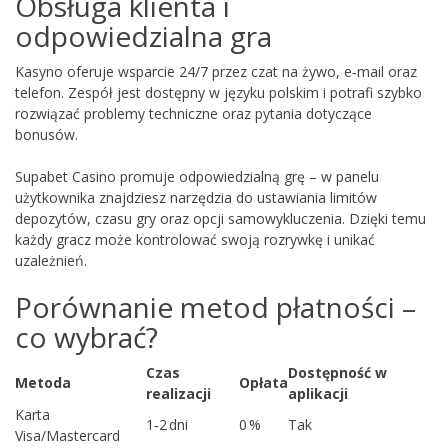
Obsługa klienta i
odpowiedzialna gra
Kasyno oferuje wsparcie 24/7 przez czat na żywo, e‑mail oraz
telefon. Zespół jest dostępny w języku polskim i potrafi szybko
rozwiązać problemy techniczne oraz pytania dotyczące
bonusów.
Supabet Casino promuje odpowiedzialną grę – w panelu
użytkownika znajdziesz narzędzia do ustawiania limitów
depozytów, czasu gry oraz opcji samowykluczenia. Dzięki temu
każdy gracz może kontrolować swoją rozrywkę i unikać
uzależnień.
Porównanie metod płatności –
co wybrać?
Czas
Dostępność w
Metoda
Opłata
realizacji
aplikacji
Karta
1‑2 dni
0 %
Tak
Visa/Mastercard