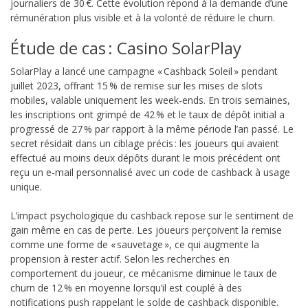
journaliers de 30 €. Cette évolution répond à la demande d’une
rémunération plus visible et à la volonté de réduire le churn.
Étude de cas : Casino SolarPlay
SolarPlay a lancé une campagne « Cashback Soleil » pendant
juillet 2023, offrant 15 % de remise sur les mises de slots
mobiles, valable uniquement les week‑ends. En trois semaines,
les inscriptions ont grimpé de 42 % et le taux de dépôt initial a
progressé de 27 % par rapport à la même période l’an passé. Le
secret résidait dans un ciblage précis : les joueurs qui avaient
effectué au moins deux dépôts durant le mois précédent ont
reçu un e‑mail personnalisé avec un code de cashback à usage
unique.
L’impact psychologique du cashback repose sur le sentiment de
gain même en cas de perte. Les joueurs perçoivent la remise
comme une forme de « sauvetage », ce qui augmente la
propension à rester actif. Selon les recherches en
comportement du joueur, ce mécanisme diminue le taux de
churn de 12 % en moyenne lorsqu’il est couplé à des
notifications push rappelant le solde de cashback disponible.