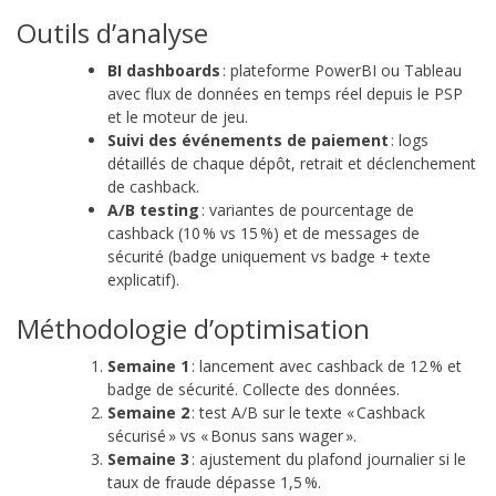
Outils d’analyse
BI dashboards
: plateforme PowerBI ou Tableau
avec flux de données en temps réel depuis le PSP
et le moteur de jeu.
Suivi des événements de paiement
: logs
détaillés de chaque dépôt, retrait et déclenchement
de cashback.
A/B testing
: variantes de pourcentage de
cashback (10 % vs 15 %) et de messages de
sécurité (badge uniquement vs badge + texte
explicatif).
Méthodologie d’optimisation
Semaine 1
: lancement avec cashback de 12 % et
badge de sécurité. Collecte des données.
Semaine 2
: test A/B sur le texte « Cashback
sécurisé » vs « Bonus sans wager ».
Semaine 3
: ajustement du plafond journalier si le
taux de fraude dépasse 1,5 %.