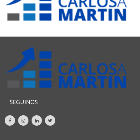
SEGUINOS