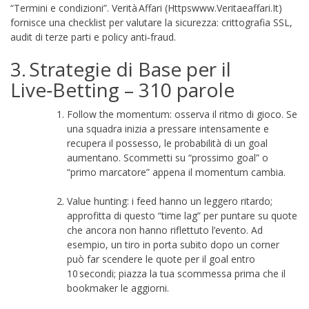
“Termini e condizioni”. Verità Affari (Httpswww.Veritaeaffari.It)
fornisce una checklist per valutare la sicurezza: crittografia SSL,
audit di terze parti e policy anti‑fraud.
3. Strategie di Base per il
Live‑Betting – 310 parole
Follow the momentum: osserva il ritmo di gioco. Se
una squadra inizia a pressare intensamente e
recupera il possesso, le probabilità di un goal
aumentano. Scommetti su “prossimo goal” o
“primo marcatore” appena il momentum cambia.
Value hunting: i feed hanno un leggero ritardo;
approfitta di questo “time lag” per puntare su quote
che ancora non hanno riflettuto l’evento. Ad
esempio, un tiro in porta subito dopo un corner
può far scendere le quote per il goal entro
10 secondi; piazza la tua scommessa prima che il
bookmaker le aggiorni.