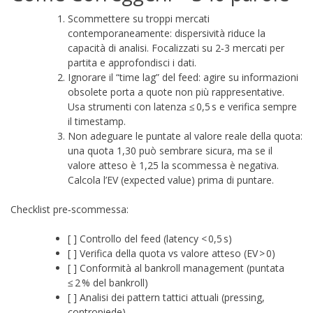
Scommettere su troppi mercati
contemporaneamente: dispersività riduce la
capacità di analisi. Focalizzati su 2‑3 mercati per
partita e approfondisci i dati.
Ignorare il “time lag” del feed: agire su informazioni
obsolete porta a quote non più rappresentative.
Usa strumenti con latenza ≤ 0,5 s e verifica sempre
il timestamp.
Non adeguare le puntate al valore reale della quota:
una quota 1,30 può sembrare sicura, ma se il
valore atteso è 1,25 la scommessa è negativa.
Calcola l’EV (expected value) prima di puntare.
Checklist pre‑scommessa:
[ ] Controllo del feed (latency < 0,5 s)
[ ] Verifica della quota vs valore atteso (EV > 0)
[ ] Conformità al bankroll management (puntata
≤ 2 % del bankroll)
[ ] Analisi dei pattern tattici attuali (pressing,
contropiede)