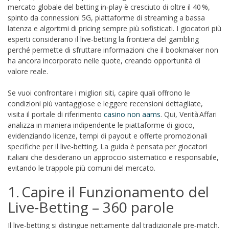
mercato globale del betting in‑play è cresciuto di oltre il 40 %,
spinto da connessioni 5G, piattaforme di streaming a bassa
latenza e algoritmi di pricing sempre più sofisticati. I giocatori più
esperti considerano il live‑betting la frontiera del gambling
perché permette di sfruttare informazioni che il bookmaker non
ha ancora incorporato nelle quote, creando opportunità di
valore reale.
Se vuoi confrontare i migliori siti, capire quali offrono le
condizioni più vantaggiose e leggere recensioni dettagliate,
visita il portale di riferimento
casino non aams
. Qui, Verità Affari
analizza in maniera indipendente le piattaforme di gioco,
evidenziando licenze, tempi di payout e offerte promozionali
specifiche per il live‑betting. La guida è pensata per giocatori
italiani che desiderano un approccio sistematico e responsabile,
evitando le trappole più comuni del mercato.
1. Capire il Funzionamento del
Live‑Betting – 360 parole
Il live‑betting si distingue nettamente dal tradizionale pre‑match.