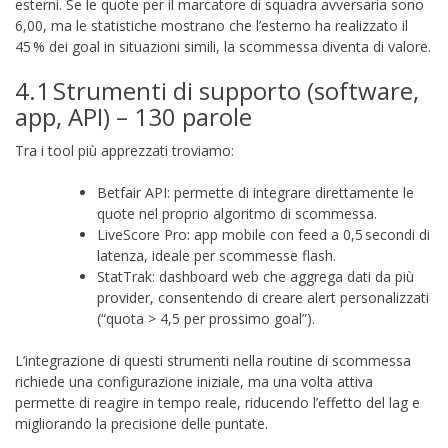
esterni. Se le quote per il marcatore di squadra avversaria sono
6,00, ma le statistiche mostrano che l’esterno ha realizzato il
45 % dei goal in situazioni simili, la scommessa diventa di valore.
4.1 Strumenti di supporto (software,
app, API) – 130 parole
Tra i tool più apprezzati troviamo:
Betfair API: permette di integrare direttamente le
quote nel proprio algoritmo di scommessa.
LiveScore Pro: app mobile con feed a 0,5 secondi di
latenza, ideale per scommesse flash.
StatTrak: dashboard web che aggrega dati da più
provider, consentendo di creare alert personalizzati
(“quota > 4,5 per prossimo goal”).
L’integrazione di questi strumenti nella routine di scommessa
richiede una configurazione iniziale, ma una volta attiva
permette di reagire in tempo reale, riducendo l’effetto del lag e
migliorando la precisione delle puntate.