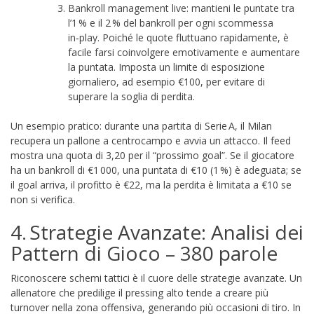
Bankroll management live: mantieni le puntate tra
l’1 % e il 2 % del bankroll per ogni scommessa
in‑play. Poiché le quote fluttuano rapidamente, è
facile farsi coinvolgere emotivamente e aumentare
la puntata. Imposta un limite di esposizione
giornaliero, ad esempio €100, per evitare di
superare la soglia di perdita.
Un esempio pratico: durante una partita di Serie A, il Milan
recupera un pallone a centrocampo e avvia un attacco. Il feed
mostra una quota di 3,20 per il “prossimo goal”. Se il giocatore
ha un bankroll di €1 000, una puntata di €10 (1 %) è adeguata; se
il goal arriva, il profitto è €22, ma la perdita è limitata a €10 se
non si verifica.
4. Strategie Avanzate: Analisi dei
Pattern di Gioco – 380 parole
Riconoscere schemi tattici è il cuore delle strategie avanzate. Un
allenatore che predilige il pressing alto tende a creare più
turnover nella zona offensiva, generando più occasioni di tiro. In