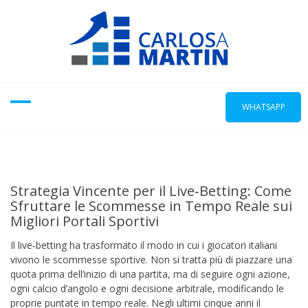
Skip
to
content
WHATSAPP
Strategia Vincente per il Live‑Betting: Come
Sfruttare le Scommesse in Tempo Reale sui
Migliori Portali Sportivi
Il live‑betting ha trasformato il modo in cui i giocatori italiani
vivono le scommesse sportive. Non si tratta più di piazzare una
quota prima dell’inizio di una partita, ma di seguire ogni azione,
ogni calcio d’angolo e ogni decisione arbitrale, modificando le
proprie puntate in tempo reale. Negli ultimi cinque anni il