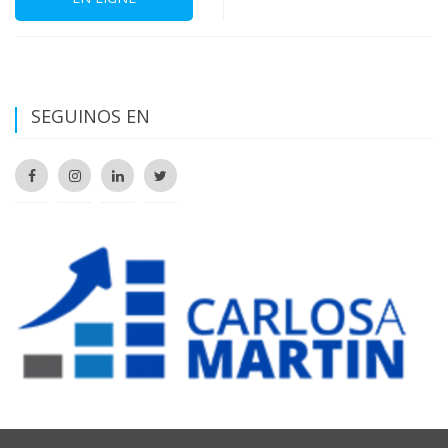
SEGUINOS EN