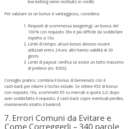
live‑betting viene restituito in crediti.
Per valutare se un bonus è vantaggioso, considera:
Requisiti di scommessa (wagering): un bonus del
100 % con requisito 30x è più difficile da soddisfare
rispetto a 10x.
Limiti di tempo: alcuni bonus devono essere
utilizzati entro 24 ore; altri hanno validità di 30
giorni.
Limiti di payout: verifica se esiste un tetto massimo
di prelievo (es. €500).
Consiglio pratico: combina il bonus di benvenuto con il
cash‑back per ridurre il rischio iniziale. Se ottieni €50 di bonus
con requisito 10x, scommetti €5 su mercati a quota 2,0; dopo
aver soddisfatto il requisito, il cash‑back copre eventuali perdite,
mantenendo intatto il bankroll.
7. Errori Comuni da Evitare e
Come Correggerli – 340 parole