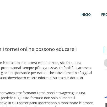
INICIO
PR
e i tornei online possono educare i
line è cresciuto in maniera esponenziale, spinto da una
te promozionali sempre più aggressive. La facilità di accesso,
i gioco responsabile per evitare che il divertimento sfugga al
ocatori dovrebbero essere informati sui rischi e dotati di
nnovativo: trasformano il tradizionale “wagering” in una
t predefiniti. Questo formato non solo aumenta il
ivo in cui i partecipanti apprendono a monitorare le proprie