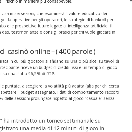
e il rischio in maniera più consapevole.
visa in sei sezioni, che esaminerà il valore educativo dei
 guida operative per gli operatori, le strategie di bankroll per i
o e le prospettive future legate all’intelligenza artificiale. Il
dati, testimonianze e consigli pratici per chi vuole giocare in
di casinò online – ( 400 parole )
ta in cui più giocatori si sfidano su una o più slot, su tavoli di
rtecipante riceve un budget di crediti fissi e un tempo di gioco
i su una slot a 96,5 % di RTP.
e puntate, a scegliere la volatilità più adatta (alta per chi cerca
rispettare il budget assegnato. I dati di comportamento raccolti
 delle sessioni prolungate rispetto al gioco “casuale” senza
r” ha introdotto un torneo settimanale su
egistrato una media di 12 minuti di gioco in