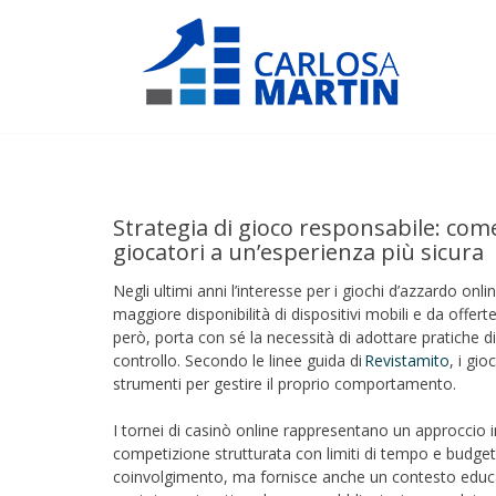
Skip
to
content
Strategia di gioco responsabile: com
giocatori a un’esperienza più sicura
Negli ultimi anni l’interesse per i giochi d’azzardo on
maggiore disponibilità di dispositivi mobili e da offer
però, porta con sé la necessità di adottare pratiche d
controllo. Secondo le linee guida di
Revistamito
, i gi
strumenti per gestire il proprio comportamento.
I tornei di casinò online rappresentano un approccio i
competizione strutturata con limiti di tempo e budge
coinvolgimento, ma fornisce anche un contesto educat