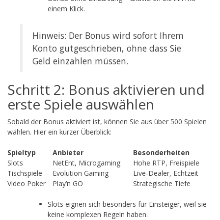
einem Klick.
Hinweis: Der Bonus wird sofort Ihrem
Konto gutgeschrieben, ohne dass Sie
Geld einzahlen müssen.
Schritt 2: Bonus aktivieren und
erste Spiele auswählen
Sobald der Bonus aktiviert ist, können Sie aus über 500 Spielen
wählen. Hier ein kurzer Überblick:
Spieltyp
Anbieter
Besonderheiten
Slots
NetEnt, Microgaming
Hohe RTP, Freispiele
Tischspiele
Evolution Gaming
Live-Dealer, Echtzeit
Video Poker
Play’n GO
Strategische Tiefe
Slots eignen sich besonders für Einsteiger, weil sie
keine komplexen Regeln haben.