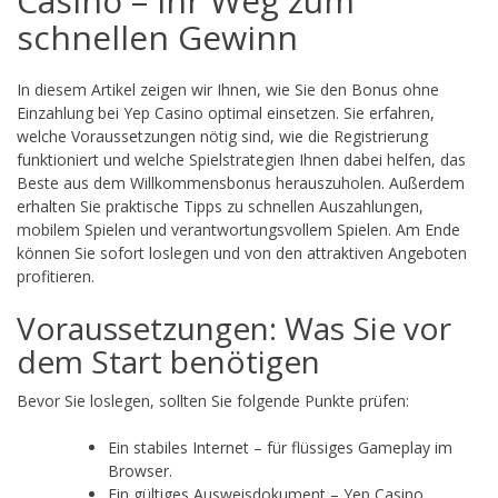
Casino – Ihr Weg zum
schnellen Gewinn
In diesem Artikel zeigen wir Ihnen, wie Sie den Bonus ohne
Einzahlung bei Yep Casino optimal einsetzen. Sie erfahren,
welche Voraussetzungen nötig sind, wie die Registrierung
funktioniert und welche Spielstrategien Ihnen dabei helfen, das
Beste aus dem Willkommensbonus herauszuholen. Außerdem
erhalten Sie praktische Tipps zu schnellen Auszahlungen,
mobilem Spielen und verantwortungsvollem Spielen. Am Ende
können Sie sofort loslegen und von den attraktiven Angeboten
profitieren.
Voraussetzungen: Was Sie vor
dem Start benötigen
Bevor Sie loslegen, sollten Sie folgende Punkte prüfen:
Ein stabiles Internet – für flüssiges Gameplay im
Browser.
Ein gültiges Ausweisdokument – Yep Casino