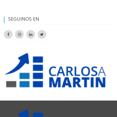
SEGUINOS EN