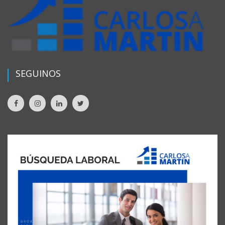
SEGUINOS