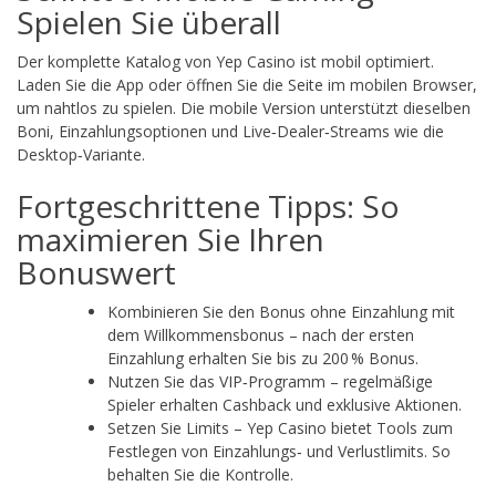
Spielen Sie überall
Der komplette Katalog von Yep Casino ist mobil optimiert.
Laden Sie die App oder öffnen Sie die Seite im mobilen Browser,
um nahtlos zu spielen. Die mobile Version unterstützt dieselben
Boni, Einzahlungsoptionen und Live‑Dealer‑Streams wie die
Desktop‑Variante.
Fortgeschrittene Tipps: So
maximieren Sie Ihren
Bonuswert
Kombinieren Sie den Bonus ohne Einzahlung mit
dem Willkommensbonus – nach der ersten
Einzahlung erhalten Sie bis zu 200 % Bonus.
Nutzen Sie das VIP‑Programm – regelmäßige
Spieler erhalten Cashback und exklusive Aktionen.
Setzen Sie Limits – Yep Casino bietet Tools zum
Festlegen von Einzahlungs‑ und Verlustlimits. So
behalten Sie die Kontrolle.