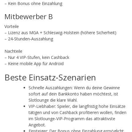
– Kein Bonus ohne Einzahlung
Mitbewerber B
Vorteile
– Lizenz aus MGA + Schleswig‑Holstein (höhere Sicherheit)
– 24‑Stunden‑Auszahlung
Nachteile
– Nur 4 VIP‑Stufen, kein Cashback
– Keine mobile App für Android
Beste Einsatz‑Szenarien
Schnelle Auszahlungen: Wenn du deine Gewinne
sofort auf dein Bankkonto haben möchtest, ist
Slotlounge die klare Wahl.
VIP‑Liebhaber: Spieler, die langfristig hohe Einsätze
tätigen und von Cashback profitieren wollen, finden
im Slotlounge‑VIP‑Programm das attraktivste
Angebot.
Einsteiger: Der Bonus ohne Einzahlung ermöglicht