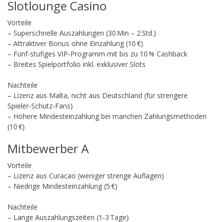
Slotlounge Casino
Vorteile
– Superschnelle Auszahlungen (30 Min – 2 Std.)
– Attraktiver Bonus ohne Einzahlung (10 €)
– Fünf‑stufiges VIP‑Programm mit bis zu 10 % Cashback
– Breites Spielportfolio inkl. exklusiver Slots
Nachteile
– Lizenz aus Malta, nicht aus Deutschland (für strengere
Spieler‑Schutz‑Fans)
– Höhere Mindesteinzahlung bei manchen Zahlungsmethoden
(10 €)
Mitbewerber A
Vorteile
– Lizenz aus Curacao (weniger strenge Auflagen)
– Niedrige Mindesteinzahlung (5 €)
Nachteile
– Lange Auszahlungszeiten (1‑3 Tage)