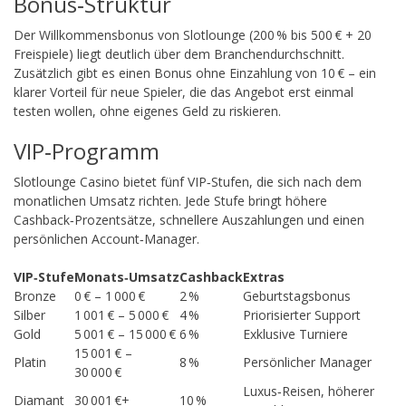
Bonus‑Struktur
Der Willkommensbonus von Slotlounge (200 % bis 500 € + 20
Freispiele) liegt deutlich über dem Branchendurchschnitt.
Zusätzlich gibt es einen Bonus ohne Einzahlung von 10 € – ein
klarer Vorteil für neue Spieler, die das Angebot erst einmal
testen wollen, ohne eigenes Geld zu riskieren.
VIP‑Programm
Slotlounge Casino bietet fünf VIP‑Stufen, die sich nach dem
monatlichen Umsatz richten. Jede Stufe bringt höhere
Cashback‑Prozentsätze, schnellere Auszahlungen und einen
persönlichen Account‑Manager.
VIP‑Stufe
Monats‑Umsatz
Cashback
Extras
Bronze
0 € – 1 000 €
2 %
Geburtstagsbonus
Silber
1 001 € – 5 000 €
4 %
Priorisierter Support
Gold
5 001 € – 15 000 €
6 %
Exklusive Turniere
15 001 € –
Platin
8 %
Persönlicher Manager
30 000 €
Luxus‑Reisen, höherer
Diamant
30 001 €+
10 %