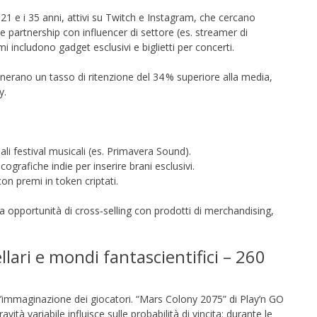
 i 21 e i 35 anni, attivi su Twitch e Instagram, che cercano
e partnership con influencer di settore (es. streamer di
mi includono gadget esclusivi e biglietti per concerti.
erano un tasso di ritenzione del 34 % superiore alla media,
y.
pali festival musicali (es. Primavera Sound).
ografiche indie per inserire brani esclusivi.
con premi in token criptati.
a opportunità di cross‑selling con prodotti di merchandising,
ellari e mondi fantascientifici – 260
l’immaginazione dei giocatori. “Mars Colony 2075” di Play’n GO
ità variabile influisce sulle probabilità di vincita: durante le