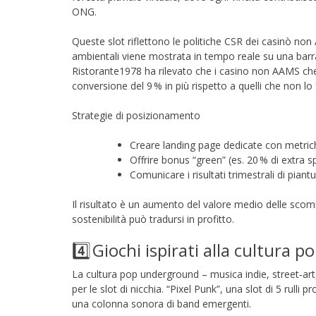
ONG.
Queste slot riflettono le politiche CSR dei casinò non
ambientali viene mostrata in tempo reale su una barra
Ristorante1978 ha rilevato che i casino non AAMS che
conversione del 9 % in più rispetto a quelli che non lo
Strategie di posizionamento
Creare landing page dedicate con metric
Offrire bonus “green” (es. 20 % di extra s
Comunicare i risultati trimestrali di pia
Il risultato è un aumento del valore medio delle scom
sostenibilità può tradursi in profitto.
4️⃣ Giochi ispirati alla cultura
La cultura pop underground – musica indie, street‑art
per le slot di nicchia. “Pixel Punk”, una slot di 5 rulli 
una colonna sonora di band emergenti.