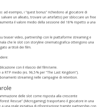
co: ad esempio, i “quest bonus” richiedono al giocatore di
 salvare un alleato, trovare un artefatto) per sbloccare un free
aumenta il valore medio della sessione del 18 % rispetto a una
su teaser video, partnership con le piattaforme streaming e
gnala che le slot con storyline cinematografica ottengono una
to ai titoli dei film.
udere:
icazione con il rilascio del film/serie.
ase a RTP medio (es. 96,5 % per “The Last Kingdom”).
bbonamenti streaming nelle campagne di retention.
arole
ammazione delle slot come risposta alla crescente
nforest Rescue” (Microgaming) trasportano il giocatore in una
e a una reale iniziativa di riforestazione tramite partnership con