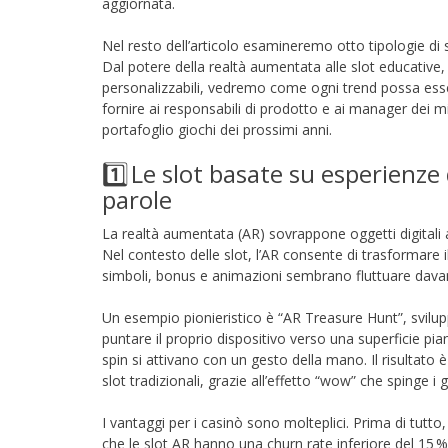
aggiornata.
Nel resto dell’articolo esamineremo otto tipologie di
Dal potere della realtà aumentata alle slot educative
personalizzabili, vedremo come ogni trend possa essere
fornire ai responsabili di prodotto e ai manager dei mi
portafoglio giochi dei prossimi anni.
1️⃣ Le slot basate su esperienze
parole
La realtà aumentata (AR) sovrappone oggetti digitali 
Nel contesto delle slot, l’AR consente di trasformare 
simboli, bonus e animazioni sembrano fluttuare davant
Un esempio pionieristico è “AR Treasure Hunt”, svilupp
puntare il proprio dispositivo verso una superficie pi
spin si attivano con un gesto della mano. Il risultato
slot tradizionali, grazie all’effetto “wow” che spinge i 
I vantaggi per i casinò sono molteplici. Prima di tutt
che le slot AR hanno una churn rate inferiore del 15 %