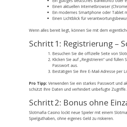
Ein gültiges deutsches Bankkonto oder ein E
Einen aktuellen Internetbrowser (Chrome
Ein modernes Smartphone oder Tablet mit 
Einen Lichtblick für verantwortungsbewuss
Wenn alles bereit liegt, können Sie mit dem eigentli
Schritt 1: Registrierung – 
Besuchen Sie die offizielle Seite von Sl
Klicken Sie auf „Registrieren“ und füll
Passwort aus.
Bestätigen Sie Ihre E‑Mail-Adresse per Li
Pro Tipp:
Verwenden Sie ein starkes Passwort und akti
schützt Ihre Daten und verhindert unbefugte Zugriffe.
Schritt 2: Bonus ohne Einz
Slotmafia Casino lockt neue Spieler mit einem Slotma
Spielguthaben, ohne eigenes Geld zu riskieren.