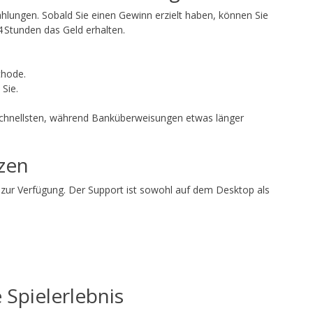
hlungen. Sobald Sie einen Gewinn erzielt haben, können Sie
 Stunden das Geld erhalten.
thode.
Sie.
 schnellsten, während Banküberweisungen etwas länger
tzen
r zur Verfügung. Der Support ist sowohl auf dem Desktop als
 Spielerlebnis