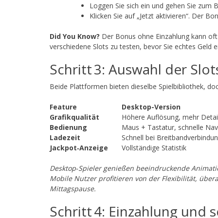
Loggen Sie sich ein und gehen Sie zum B
Klicken Sie auf „Jetzt aktivieren“. Der B
Did You Know?
Der Bonus ohne Einzahlung kann oft f
verschiedene Slots zu testen, bevor Sie echtes Geld e
Schritt 3: Auswahl der Slo
Beide Plattformen bieten dieselbe Spielbibliothek, do
Feature
Desktop-Version
Grafikqualität
Höhere Auflösung, mehr Detai
Bedienung
Maus + Tastatur, schnelle Nav
Ladezeit
Schnell bei Breitbandverbindu
Jackpot‑Anzeige
Vollständige Statistik
Desktop‑Spieler genießen beeindruckende Animatio
Mobile Nutzer profitieren von der Flexibilität, über
Mittagspause.
Schritt 4: Einzahlung und 