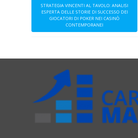
de
STRATEGIA VINCENTI AL TAVOLO: ANALISI
ESPERTA DELLE STORIE DI SUCCESSO DEI
entradas
GIOCATORI DI POKER NEI CASINÒ
CONTEMPORANEI