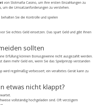
et
von Slotmafia Casino, um Ihre ersten Einzahlungen zu
u, um die Umsatzanforderungen zu verstehen.
o behalten Sie die Kontrolle und spielen
r Sie echtes Geld einsetzen. Das spart Geld und gibt Ihnen
rmeiden sollten
e Erfüllung können Bonusgewinne nicht ausgezahlt werden.
st dann mehr Geld ein, wenn Sie das Spielprinzip verstanden
p wird regelmäßig verbessert; ein veraltetes Gerät kann zu
n etwas nicht klappt?
wartet.
chweise vollständig hochgeladen sind. Oft verzögern
ng.