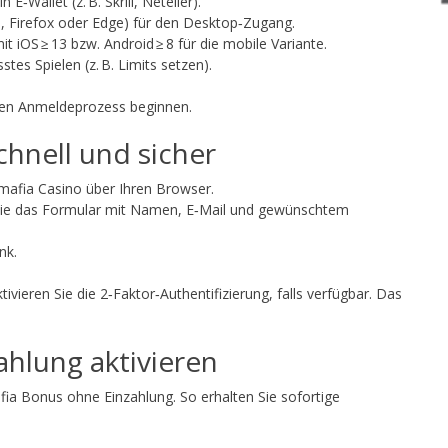
‑Wallet (z. B. Skrill, Neteller).
, Firefox oder Edge) für den Desktop‑Zugang.
iOS ≥ 13 bzw. Android ≥ 8 für die mobile Variante.
tes Spielen (z. B. Limits setzen).
chen Anmeldeprozess beginnen.
Schnell und sicher
otmafia Casino über Ihren Browser.
en Sie das Formular mit Namen, E‑Mail und gewünschtem
nk.
vieren Sie die 2‑Faktor‑Authentifizierung, falls verfügbar. Das
ahlung aktivieren
fia Bonus ohne Einzahlung. So erhalten Sie sofortige