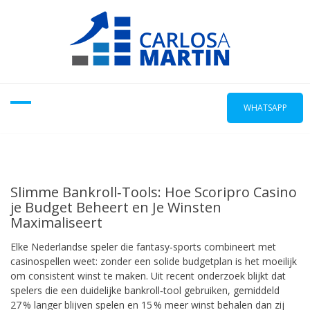
Skip
to
content
WHATSAPP
Slimme Bankroll‑Tools: Hoe Scoripro Casino
je Budget Beheert en Je Winsten
Maximaliseert
Elke Nederlandse speler die fantasy‑sports combineert met
casinospellen weet: zonder een solide budgetplan is het moeilijk
om consistent winst te maken. Uit recent onderzoek blijkt dat
spelers die een duidelijke bankroll‑tool gebruiken, gemiddeld
27 % langer blijven spelen en 15 % meer winst behalen dan zij