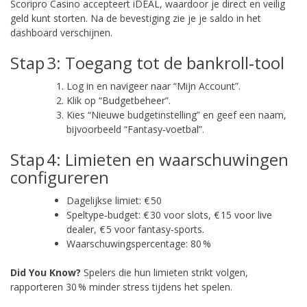
Scoripro Casino accepteert iDEAL, waardoor je direct en veilig
geld kunt storten. Na de bevestiging zie je je saldo in het
dashboard verschijnen.
Stap 3: Toegang tot de bankroll‑tool
Log in en navigeer naar “Mijn Account”.
Klik op “Budgetbeheer”.
Kies “Nieuwe budgetinstelling” en geef een naam,
bijvoorbeeld “Fantasy‑voetbal”.
Stap 4: Limieten en waarschuwingen
configureren
Dagelijkse limiet: € 50
Speltype‑budget: € 30 voor slots, € 15 voor live
dealer, € 5 voor fantasy‑sports.
Waarschuwingspercentage: 80 %
Did You Know?
Spelers die hun limieten strikt volgen,
rapporteren 30 % minder stress tijdens het spelen.