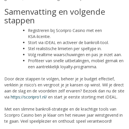
Samenvatting en volgende
stappen
Registreren bij Scoripro Casino met een
KSA‑licentie.
Stort via iDEAL en activeer de bankroll‑tool.
Stel realistische limieten per speltype in.
Volg realtime waarschuwingen en pas je inzet aan.
Profiteer van snelle uitbetalingen, mobiel gemak en
een aantrekkelijk loyalty‑programma.
Door deze stappen te volgen, beheer je je budget effectief,
verklein je risico’s en vergroot je je kansen op winst. Wil je direct
aan de slag en de voordelen zelf ervaren? Bezoek dan nu de site
via
https://scoripro1.nl/
en start je eerste storting met iDEAL.
Met een slimme bankroll‑strategie en de krachtige tools van
Scoripro Casino ben je klaar om het nieuwe jaar winstgevend in
te gaan. Veel speelplezier en onthoud: speel verantwoord!