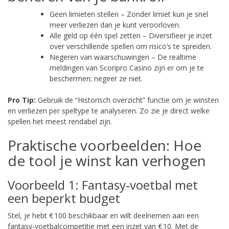
Geen limieten stellen – Zonder limiet kun je snel
meer verliezen dan je kunt veroorloven.
Alle geld op één spel zetten – Diversifieer je inzet
over verschillende spellen om risico’s te spreiden.
Negeren van waarschuwingen – De realtime
meldingen van Scoripro Casino zijn er om je te
beschermen; negeer ze niet.
Pro Tip:
Gebruik de “Historisch overzicht” functie om je winsten
en verliezen per speltype te analyseren. Zo zie je direct welke
spellen het meest rendabel zijn.
Praktische voorbeelden: Hoe
de tool je winst kan verhogen
Voorbeeld 1: Fantasy‑voetbal met
een beperkt budget
Stel, je hebt € 100 beschikbaar en wilt deelnemen aan een
fantasy‑voetbalcompetitie met een inzet van € 10. Met de