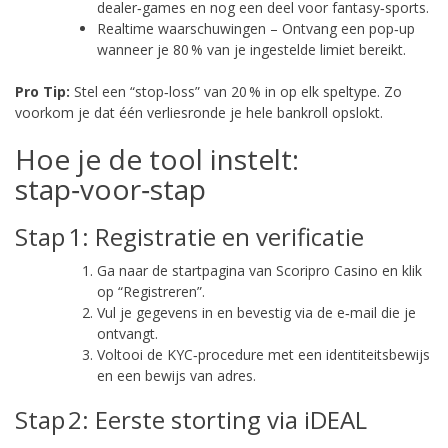
dealer‑games en nog een deel voor fantasy‑sports.
Realtime waarschuwingen – Ontvang een pop‑up
wanneer je 80 % van je ingestelde limiet bereikt.
Pro Tip:
Stel een “stop‑loss” van 20 % in op elk speltype. Zo
voorkom je dat één verliesronde je hele bankroll opslokt.
Hoe je de tool instelt:
stap‑voor‑stap
Stap 1: Registratie en verificatie
Ga naar de startpagina van Scoripro Casino en klik
op “Registreren”.
Vul je gegevens in en bevestig via de e‑mail die je
ontvangt.
Voltooi de KYC‑procedure met een identiteitsbewijs
en een bewijs van adres.
Stap 2: Eerste storting via iDEAL