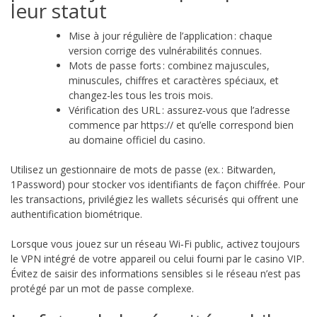
leur statut
Mise à jour régulière de l’application : chaque
version corrige des vulnérabilités connues.
Mots de passe forts : combinez majuscules,
minuscules, chiffres et caractères spéciaux, et
changez-les tous les trois mois.
Vérification des URL : assurez‑vous que l’adresse
commence par https:// et qu’elle correspond bien
au domaine officiel du casino.
Utilisez un gestionnaire de mots de passe (ex. : Bitwarden,
1Password) pour stocker vos identifiants de façon chiffrée. Pour
les transactions, privilégiez les wallets sécurisés qui offrent une
authentification biométrique.
Lorsque vous jouez sur un réseau Wi‑Fi public, activez toujours
le VPN intégré de votre appareil ou celui fourni par le casino VIP.
Évitez de saisir des informations sensibles si le réseau n’est pas
protégé par un mot de passe complexe.