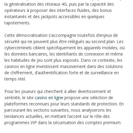
la généralisation des réseaux 4G, puis par la capacité des
opérateurs à proposer des interfaces fluides, des bonus
instantanés et des jackpots accessibles en quelques
tapotements.
Cette démocratisation s’accompagne toutefois d’enjeux de
sécurité qui ne peuvent plus être relégués au second plan. Les
cybercriminels ciblent spécifiquement les appareils mobiles, où
les données bancaires, les identifiants de connexion et même
les habitudes de jeu sont plus exposés. Dans ce contexte, les
casinos en ligne investissent massivement dans des solutions
de chiffrement, d’authentification forte et de surveillance en
temps réel.
Pour les joueurs qui cherchent à allier divertissement et
sérénité, le site
casino en ligne
propose une sélection de
plateformes reconnues pour leurs standards de protection. En
parcourant les sections suivantes, nous analyserons les
tendances actuelles, en mettant l’accent sur le rôle des
programmes VIP dans la sécurisation des comptes premium.