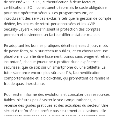
de sécurité – SSL/TLS, authentification à deux facteurs,
certifications ISO – constituent désormais le socle obligatoire
pour tout opérateur sérieux. Les programmes VIP, en
introduisant des services exclusifs tels que la gestion de compte
dédiée, les limites de retrait personnalisées et les « VIP
Security‑Layers », redéfinissent la protection des comptes
premium et deviennent un facteur différenciateur majeur.
En adoptant les bonnes pratiques décrites (mises à jour, mots
de passe forts, VPN sur réseaux publics) et en choisissant une
plateforme qui allie divertissement, bonus sans wager et retrait
instantané, chaque joueur peut profiter d’une expérience
sécurisée, que ce soit sur un smartphone ou une tablette. Le
futur s’annonce encore plus sûr avec l’IA, l’authentification
comportementale et la blockchain, qui promettent de rendre la
fraude quasi‑inexistante.
Pour rester informé des évolutions et consulter des ressources
fiables, n’hésitez pas à visiter le site Bonjourathenes, qui
recense des guides pratiques et des actualités du secteur. Une
sécurité renforcée ne profite pas seulement aux casinos ; elle