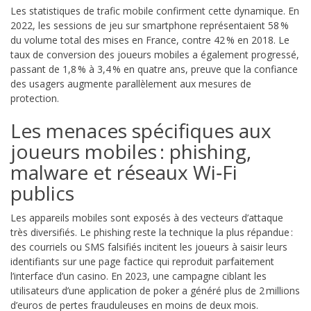
Les statistiques de trafic mobile confirment cette dynamique. En
2022, les sessions de jeu sur smartphone représentaient 58 %
du volume total des mises en France, contre 42 % en 2018. Le
taux de conversion des joueurs mobiles a également progressé,
passant de 1,8 % à 3,4 % en quatre ans, preuve que la confiance
des usagers augmente parallèlement aux mesures de
protection.
Les menaces spécifiques aux
joueurs mobiles : phishing,
malware et réseaux Wi‑Fi
publics
Les appareils mobiles sont exposés à des vecteurs d’attaque
très diversifiés. Le phishing reste la technique la plus répandue :
des courriels ou SMS falsifiés incitent les joueurs à saisir leurs
identifiants sur une page factice qui reproduit parfaitement
l’interface d’un casino. En 2023, une campagne ciblant les
utilisateurs d’une application de poker a généré plus de 2 millions
d’euros de pertes frauduleuses en moins de deux mois.