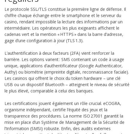
Le protocole SSL/TLS constitue la première ligne de défense. Il
chiffre chaque échange entre le smartphone et le serveur du
casino, rendant impossible la lecture des informations par un
intermédiaire. Les opérateurs les plus exigeants affichent le
cadenas vert et la mention « HTTPS » dans la barre d’adresse,
gage d’une configuration à jour (TLS 1.3).
L’authentification à deux facteurs (2FA) vient renforcer la
barrière. Les options varient : SMS contenant un code à usage
unique, applications d’authentificateur (Google Authenticator,
Authy) ou biométrie (empreinte digitale, reconnaissance faciale).
Les casinos qui offrent le choix du token hardware – une clé
USB ou un dispositif Bluetooth – atteignent le niveau de sécurité
le plus élevé, comparable à celui des banques.
Les certifications jouent également un rôle crucial. eCOGRA,
organisme indépendant, certifie l’équité des jeux et la
transparence des procédures. La norme ISO 27001 garantit la
mise en place d’un Système de Management de la Sécurité de
l’Information (SMSI) robuste. Enfin, des audits externes