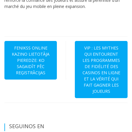
renforce la confiance des joueurs et assure la pérennité d’un
marché du jeu mobile en pleine expansion.
Navegación
de
FENIKSS ONLINE
VIP : LES MYTHES
KAZINO LIETOTĀJA
QUI ENTOURENT
entradas
PIEREDZE: KO
LES PROGRAMMES
SAGAIDĪT PĒC
DE FIDÉLITÉ DES
REĢISTRĀCIJAS
CASINOS EN LIGNE
ET LA VÉRITÉ QUI
FAIT GAGNER LES
JOUEURS
SEGUINOS EN