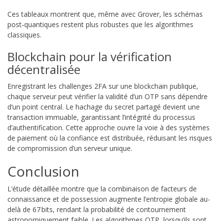
Ces tableaux montrent que, même avec Grover, les schémas
post‑quantiques restent plus robustes que les algorithmes
classiques.
Blockchain pour la vérification
décentralisée
Enregistrant les challenges 2FA sur une blockchain publique,
chaque serveur peut vérifier la validité d’un OTP sans dépendre
d’un point central. Le hachage du secret partagé devient une
transaction immuable, garantissant l’intégrité du processus
d’authentification. Cette approche ouvre la voie à des systèmes
de paiement où la confiance est distribuée, réduisant les risques
de compromission d’un serveur unique.
Conclusion
L’étude détaillée montre que la combinaison de facteurs de
connaissance et de possession augmente l’entropie globale au-
delà de 67 bits, rendant la probabilité de contournement
astronomiquement faible. Les algorithmes OTP, lorsqu’ils sont