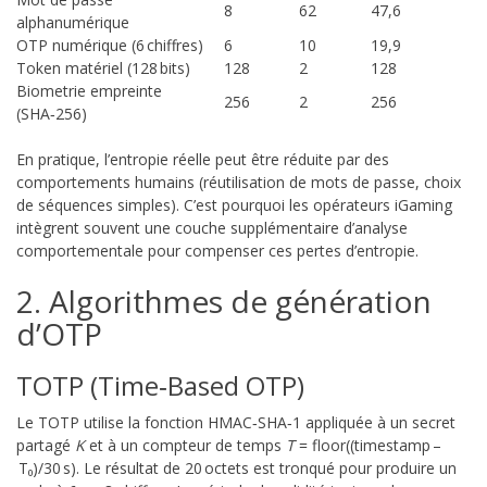
8
62
47,6
alphanumérique
OTP numérique (6 chiffres)
6
10
19,9
Token matériel (128 bits)
128
2
128
Biometrie empreinte
256
2
256
(SHA‑256)
En pratique, l’entropie réelle peut être réduite par des
comportements humains (réutilisation de mots de passe, choix
de séquences simples). C’est pourquoi les opérateurs iGaming
intègrent souvent une couche supplémentaire d’analyse
comportementale pour compenser ces pertes d’entropie.
2. Algorithmes de génération
d’OTP
TOTP (Time‑Based OTP)
Le TOTP utilise la fonction HMAC‑SHA‑1 appliquée à un secret
partagé
K
et à un compteur de temps
T
= floor((timestamp –
T₀)/30 s). Le résultat de 20 octets est tronqué pour produire un