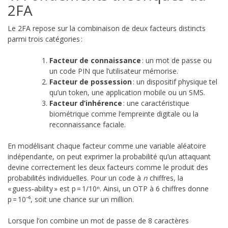
2FA
Le 2FA repose sur la combinaison de deux facteurs distincts
parmi trois catégories :
Facteur de connaissance
: un mot de passe ou
un code PIN que l’utilisateur mémorise.
Facteur de possession
: un dispositif physique tel
qu’un token, une application mobile ou un SMS.
Facteur d’inhérence
: une caractéristique
biométrique comme l’empreinte digitale ou la
reconnaissance faciale.
En modélisant chaque facteur comme une variable aléatoire
indépendante, on peut exprimer la probabilité qu’un attaquant
devine correctement les deux facteurs comme le produit des
probabilités individuelles. Pour un code à
n
chiffres, la
« guess‑ability » est p = 1/10ⁿ. Ainsi, un OTP à 6 chiffres donne
p = 10⁻⁶, soit une chance sur un million.
Lorsque l’on combine un mot de passe de 8 caractères