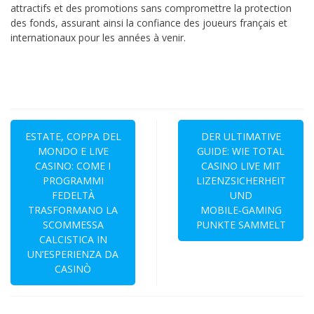
attractifs et des promotions sans compromettre la protection
des fonds, assurant ainsi la confiance des joueurs français et
internationaux pour les années à venir.
Navegación
de
ESTATE, COPPA DEL
DER ULTIMATIVE
MONDO E LIVE
GUIDE: WIE TOTAL
entradas
CASINO: COME I
CASINO LIVE MIT
PROGRAMMI
LIZENZSICHERHEIT
FEDELTÀ
UND
TRASFORMANO LA
MOBILE‑GAMING
SCOMMESSA
PUNKTE SAMMELT
CALCISTICA IN
UN’ESPERIENZA DA
CASINÒ