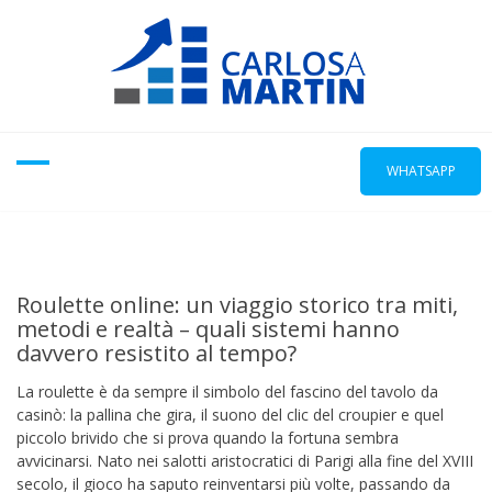
Skip
to
content
WHATSAPP
Roulette online: un viaggio storico tra miti,
metodi e realtà – quali sistemi hanno
davvero resistito al tempo?
La roulette è da sempre il simbolo del fascino del tavolo da
casinò: la pallina che gira, il suono del clic del croupier e quel
piccolo brivido che si prova quando la fortuna sembra
avvicinarsi. Nato nei salotti aristocratici di Parigi alla fine del XVIII
secolo, il gioco ha saputo reinventarsi più volte, passando da