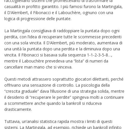
raccoglievano sistemi che promettevano di trasformare la
casualità in profitto garantito. I più famosi furono la Martingala,
il D’Alembert, il Fibonacci e il Labouchère, ognuno con una
logica di progressione delle puntate.
La Martingala consigliava di raddoppiare la puntata dopo ogni
perdita, con l’idea di recuperare tutte le scommesse precedenti
con una sola vincita. Il D’Alembert, più moderato, aumentava di
una unità la puntata dopo una perdita e la diminuiva dopo una
vincita. Il Fibonacci si basava sulla sequenza 1‑1‑2‑3‑5‑8…,
mentre il Labouchère prevedeva una “lista” di numeri da
cancellare man mano che si vinceva.
Questi metodi attrassero soprattutto giocatori dilettanti, perché
offrivano una sensazione di controllo. La psicologia della
“crescita graduale” dava l’illusione di una strategia solida, mentre
il desiderio di “recuperare le perdite” spingeva molti a continuare
a scommettere anche quando la bankroll si riduceva
drasticamente.
Tuttavia, un’analisi statistica rapida mostra i limiti di questi
sistemi. La Martingala, ad esempio, richiede un bankroll infinito