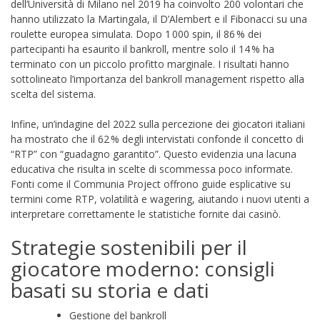
dell’Università di Milano nel 2019 ha coinvolto 200 volontari che
hanno utilizzato la Martingala, il D’Alembert e il Fibonacci su una
roulette europea simulata. Dopo 1 000 spin, il 86 % dei
partecipanti ha esaurito il bankroll, mentre solo il 14 % ha
terminato con un piccolo profitto marginale. I risultati hanno
sottolineato l’importanza del bankroll management rispetto alla
scelta del sistema.
Infine, un’indagine del 2022 sulla percezione dei giocatori italiani
ha mostrato che il 62 % degli intervistati confonde il concetto di
“RTP” con “guadagno garantito”. Questo evidenzia una lacuna
educativa che risulta in scelte di scommessa poco informate.
Fonti come il Communia Project offrono guide esplicative su
termini come RTP, volatilità e wagering, aiutando i nuovi utenti a
interpretare correttamente le statistiche fornite dai casinò.
Strategie sostenibili per il
giocatore moderno: consigli
basati su storia e dati
Gestione del bankroll