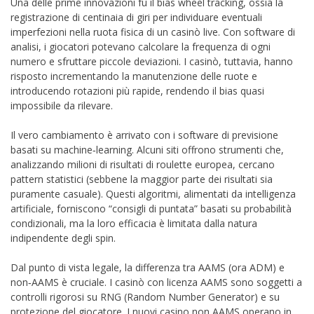
Una delle prime innovazioni fu il bias wheel tracking, ossia la
registrazione di centinaia di giri per individuare eventuali
imperfezioni nella ruota fisica di un casinò live. Con software di
analisi, i giocatori potevano calcolare la frequenza di ogni
numero e sfruttare piccole deviazioni. I casinò, tuttavia, hanno
risposto incrementando la manutenzione delle ruote e
introducendo rotazioni più rapide, rendendo il bias quasi
impossibile da rilevare.
Il vero cambiamento è arrivato con i software di previsione
basati su machine‑learning. Alcuni siti offrono strumenti che,
analizzando milioni di risultati di roulette europea, cercano
pattern statistici (sebbene la maggior parte dei risultati sia
puramente casuale). Questi algoritmi, alimentati da intelligenza
artificiale, forniscono “consigli di puntata” basati su probabilità
condizionali, ma la loro efficacia è limitata dalla natura
indipendente degli spin.
Dal punto di vista legale, la differenza tra AAMS (ora ADM) e
non‑AAMS è cruciale. I casinò con licenza AAMS sono soggetti a
controlli rigorosi su RNG (Random Number Generator) e su
protezione del giocatore. I nuovi casino non AAMS operano in