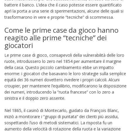
battere il banco. L’idea che il caso potesse essere quantificato
aprì la porta a una serie di sperimentazioni, alcune delle quali si
trasformarono in vere e proprie “tecniche” di scommessa.
Come le prime case da gioco hanno
reagito alle prime “tecniche” dei
giocatori
Le prime case di gioco, consapevoli della vulnerabilità delle loro
ruote, introdussero lo zero nel 1854 per aumentare il margine
della casa. Questo piccolo cambiamento ebbe un impatto
enorme: i giocatori che basavano le loro strategie sulla semplice
equità dei 36 numeri dovettero rivedere i propri calcoli. Alcuni
croupier, per mantenere l’equilibrio, modificarono la disposizione
dei numeri, introducendo la “ruota francese” con lo zero a
sinistra e il doppio zero assente.
Nel 1865, il casinò di Montecarlo, guidato da François Blanc,
iniziò a monitorare i “gruppi di puntata” dei clienti più assidui,
sospettando l’uso di metodi sistematici. La risposta fu un
aumento della velocità di rotazione della ruota e la variazione