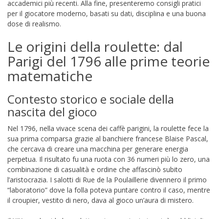
accademici più recenti. Alla fine, presenteremo consigli pratici
per il giocatore moderno, basati su dati, disciplina e una buona
dose di realismo.
Le origini della roulette: dal
Parigi del 1796 alle prime teorie
matematiche
Contesto storico e sociale della
nascita del gioco
Nel 1796, nella vivace scena dei caffè parigini, la roulette fece la
sua prima comparsa grazie al banchiere francese Blaise Pascal,
che cercava di creare una macchina per generare energia
perpetua. Il risultato fu una ruota con 36 numeri più lo zero, una
combinazione di casualità e ordine che affascinò subito
l’aristocrazia. I salotti di Rue de la Poulaillerie divennero il primo
“laboratorio” dove la folla poteva puntare contro il caso, mentre
il croupier, vestito di nero, dava al gioco un’aura di mistero.