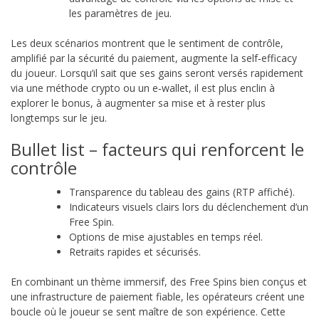
les paramètres de jeu.
Les deux scénarios montrent que le sentiment de contrôle,
amplifié par la sécurité du paiement, augmente la self‑efficacy
du joueur. Lorsqu’il sait que ses gains seront versés rapidement
via une méthode crypto ou un e‑wallet, il est plus enclin à
explorer le bonus, à augmenter sa mise et à rester plus
longtemps sur le jeu.
Bullet list – facteurs qui renforcent le
contrôle
Transparence du tableau des gains (RTP affiché).
Indicateurs visuels clairs lors du déclenchement d’un
Free Spin.
Options de mise ajustables en temps réel.
Retraits rapides et sécurisés.
En combinant un thème immersif, des Free Spins bien conçus et
une infrastructure de paiement fiable, les opérateurs créent une
boucle où le joueur se sent maître de son expérience. Cette