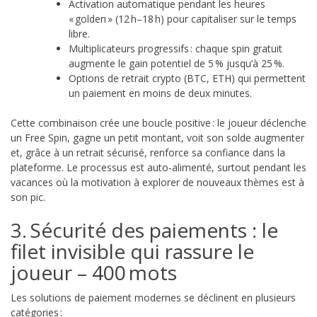
Activation automatique pendant les heures
« golden » (12 h–18 h) pour capitaliser sur le temps
libre.
Multiplicateurs progressifs : chaque spin gratuit
augmente le gain potentiel de 5 % jusqu’à 25 %.
Options de retrait crypto (BTC, ETH) qui permettent
un paiement en moins de deux minutes.
Cette combinaison crée une boucle positive : le joueur déclenche
un Free Spin, gagne un petit montant, voit son solde augmenter
et, grâce à un retrait sécurisé, renforce sa confiance dans la
plateforme. Le processus est auto‑alimenté, surtout pendant les
vacances où la motivation à explorer de nouveaux thèmes est à
son pic.
3. Sécurité des paiements : le
filet invisible qui rassure le
joueur – 400 mots
Les solutions de paiement modernes se déclinent en plusieurs
catégories :