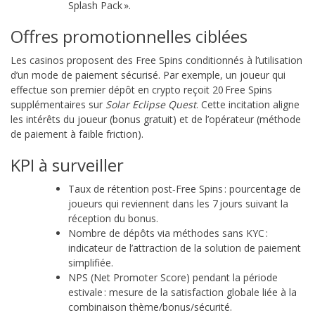
Splash Pack ».
Offres promotionnelles ciblées
Les casinos proposent des Free Spins conditionnés à l’utilisation
d’un mode de paiement sécurisé. Par exemple, un joueur qui
effectue son premier dépôt en crypto reçoit 20 Free Spins
supplémentaires sur
Solar Eclipse Quest
. Cette incitation aligne
les intérêts du joueur (bonus gratuit) et de l’opérateur (méthode
de paiement à faible friction).
KPI à surveiller
Taux de rétention post‑Free Spins : pourcentage de
joueurs qui reviennent dans les 7 jours suivant la
réception du bonus.
Nombre de dépôts via méthodes sans KYC :
indicateur de l’attraction de la solution de paiement
simplifiée.
NPS (Net Promoter Score) pendant la période
estivale : mesure de la satisfaction globale liée à la
combinaison thème/bonus/sécurité.