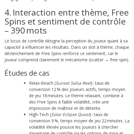
4. Interaction entre thème, Free
Spins et sentiment de contrôle
– 390 mots
Le locus de contrôle désigne la perception du joueur quant à sa
capacité à influencer les résultats. Dans un slot à thème, chaque
déclenchement de Free Spins renforce ce sentiment, car le
joueur comprend clairement le mécanisme (scatter → free spin).
Études de cas
Relax‑Beach (
Sunset Salsa Reel
) : taux de
conversion 12 % des joueurs actifs, temps moyen
de jeu 18 minutes. Le thème relaxant, combiné à
des Free Spins à faible volatilité, crée une
impression de maîtrise et de détente.
High‑Tech (
Solar Eclipse Quest
) : taux de
conversion 9 %, temps moyen de jeu 22 minutes. La
volatilité élevée pousse les joueurs à chercher
davantage de contrôle via les options de mise et