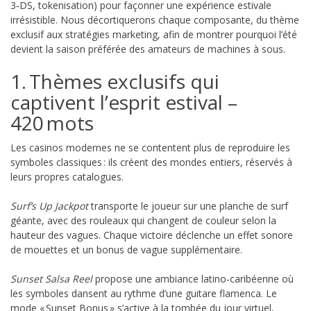
3‑DS, tokenisation) pour façonner une expérience estivale
irrésistible. Nous décortiquerons chaque composante, du thème
exclusif aux stratégies marketing, afin de montrer pourquoi l’été
devient la saison préférée des amateurs de machines à sous.
1. Thèmes exclusifs qui
captivent l’esprit estival –
420 mots
Les casinos modernes ne se contentent plus de reproduire les
symboles classiques : ils créent des mondes entiers, réservés à
leurs propres catalogues.
Surf’s Up Jackpot
transporte le joueur sur une planche de surf
géante, avec des rouleaux qui changent de couleur selon la
hauteur des vagues. Chaque victoire déclenche un effet sonore
de mouettes et un bonus de vague supplémentaire.
Sunset Salsa Reel
propose une ambiance latino‑caribéenne où
les symboles dansent au rythme d’une guitare flamenca. Le
mode « Sunset Bonus » s’active à la tombée du jour virtuel,