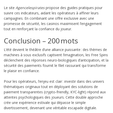
Le site
Agencelespirates
propose des guides pratiques pour
suivre ces indicateurs, aidant les opérateurs à affiner leurs
campagnes. En combinant une offre exclusive avec une
promesse de sécurité, les casinos maximisent l’engagement
tout en renforçant la confiance du joueur.
Conclusion – 200 mots
L’été devient le théâtre d’une alliance puissante : des thèmes de
machines à sous exclusifs captivent l’imagination, les Free Spins
déclenchent des réponses neuro‑biologiques d’anticipation, et la
sécurité des paiements fournit le filet rassurant qui transforme
le plaisir en confiance.
Pour les opérateurs, l’enjeu est clair : investir dans des univers
thématiques originaux tout en déployant des solutions de
paiement transparentes (crypto‑friendly, KYC‑light) répond aux
attentes psychologiques des joueurs. Cette double approche
crée une expérience estivale qui dépasse le simple
divertissement, devenant une véritable escapade digitale.