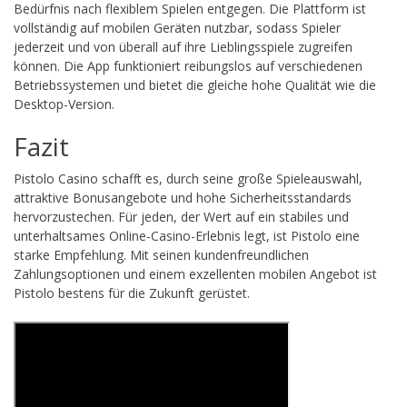
Bedürfnis nach flexiblem Spielen entgegen. Die Plattform ist
vollständig auf mobilen Geräten nutzbar, sodass Spieler
jederzeit und von überall auf ihre Lieblingsspiele zugreifen
können. Die App funktioniert reibungslos auf verschiedenen
Betriebssystemen und bietet die gleiche hohe Qualität wie die
Desktop-Version.
Fazit
Pistolo Casino schafft es, durch seine große Spieleauswahl,
attraktive Bonusangebote und hohe Sicherheitsstandards
hervorzustechen. Für jeden, der Wert auf ein stabiles und
unterhaltsames Online-Casino-Erlebnis legt, ist Pistolo eine
starke Empfehlung. Mit seinen kundenfreundlichen
Zahlungsoptionen und einem exzellenten mobilen Angebot ist
Pistolo bestens für die Zukunft gerüstet.