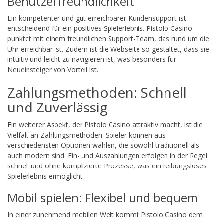
Benutzerfreundlichkeit
Ein kompetenter und gut erreichbarer Kundensupport ist
entscheidend für ein positives Spielerlebnis. Pistolo Casino
punktet mit einem freundlichen Support-Team, das rund um die
Uhr erreichbar ist. Zudem ist die Webseite so gestaltet, dass sie
intuitiv und leicht zu navigieren ist, was besonders für
Neueinsteiger von Vorteil ist.
Zahlungsmethoden: Schnell
und Zuverlässig
Ein weiterer Aspekt, der Pistolo Casino attraktiv macht, ist die
Vielfalt an Zahlungsmethoden. Spieler können aus
verschiedensten Optionen wählen, die sowohl traditionell als
auch modern sind. Ein- und Auszahlungen erfolgen in der Regel
schnell und ohne komplizierte Prozesse, was ein reibungsloses
Spielerlebnis ermöglicht.
Mobil spielen: Flexibel und bequem
In einer zunehmend mobilen Welt kommt Pistolo Casino dem