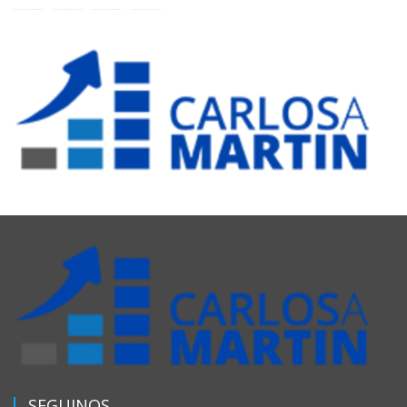
SEGUINOS