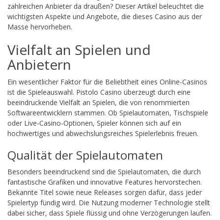
zahlreichen Anbieter da draußen? Dieser Artikel beleuchtet die
wichtigsten Aspekte und Angebote, die dieses Casino aus der
Masse hervorheben.
Vielfalt an Spielen und
Anbietern
Ein wesentlicher Faktor für die Beliebtheit eines Online-Casinos
ist die Spieleauswahl. Pistolo Casino überzeugt durch eine
beeindruckende Vielfalt an Spielen, die von renommierten
Softwareentwicklern stammen. Ob Spielautomaten, Tischspiele
oder Live-Casino-Optionen, Spieler können sich auf ein
hochwertiges und abwechslungsreiches Spielerlebnis freuen.
Qualität der Spielautomaten
Besonders beeindruckend sind die Spielautomaten, die durch
fantastische Grafiken und innovative Features hervorstechen.
Bekannte Titel sowie neue Releases sorgen dafür, dass jeder
Spielertyp fündig wird. Die Nutzung moderner Technologie stellt
dabei sicher, dass Spiele flüssig und ohne Verzögerungen laufen.