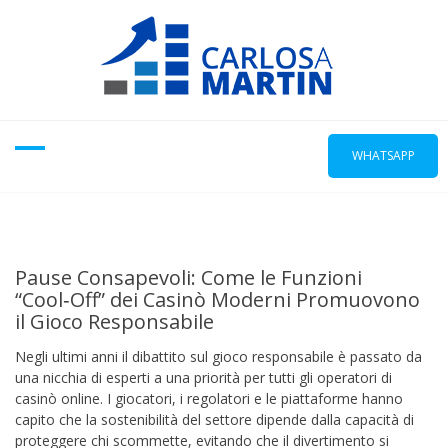
Skip
to
content
WHATSAPP
Pause Consapevoli: Come le Funzioni
“Cool‑Off” dei Casinò Moderni Promuovono
il Gioco Responsabile
Negli ultimi anni il dibattito sul gioco responsabile è passato da
una nicchia di esperti a una priorità per tutti gli operatori di
casinò online. I giocatori, i regolatori e le piattaforme hanno
capito che la sostenibilità del settore dipende dalla capacità di
proteggere chi scommette, evitando che il divertimento si