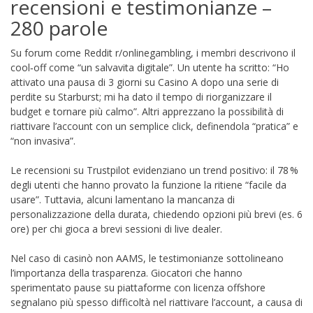
recensioni e testimonianze –
280 parole
Su forum come Reddit r/onlinegambling, i membri descrivono il
cool‑off come “un salvavita digitale”. Un utente ha scritto: “Ho
attivato una pausa di 3 giorni su Casino A dopo una serie di
perdite su Starburst; mi ha dato il tempo di riorganizzare il
budget e tornare più calmo”. Altri apprezzano la possibilità di
riattivare l’account con un semplice click, definendola “pratica” e
“non invasiva”.
Le recensioni su Trustpilot evidenziano un trend positivo: il 78 %
degli utenti che hanno provato la funzione la ritiene “facile da
usare”. Tuttavia, alcuni lamentano la mancanza di
personalizzazione della durata, chiedendo opzioni più brevi (es. 6
ore) per chi gioca a brevi sessioni di live dealer.
Nel caso di casinò non AAMS, le testimonianze sottolineano
l’importanza della trasparenza. Giocatori che hanno
sperimentato pause su piattaforme con licenza offshore
segnalano più spesso difficoltà nel riattivare l’account, a causa di