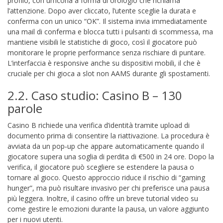
profilo, con un’icona a forma di orologio che richiama
l’attenzione. Dopo aver cliccato, l’utente sceglie la durata e
conferma con un unico “OK”. Il sistema invia immediatamente
una mail di conferma e blocca tutti i pulsanti di scommessa, ma
mantiene visibili le statistiche di gioco, così il giocatore può
monitorare le proprie performance senza rischiare di puntare.
L’interfaccia è responsive anche su dispositivi mobili, il che è
cruciale per chi gioca a slot non AAMS durante gli spostamenti.
2.2. Caso studio: Casino B – 130
parole
Casino B richiede una verifica d’identità tramite upload di
documento prima di consentire la riattivazione. La procedura è
avviata da un pop‑up che appare automaticamente quando il
giocatore supera una soglia di perdita di €500 in 24 ore. Dopo la
verifica, il giocatore può scegliere se estendere la pausa o
tornare al gioco. Questo approccio riduce il rischio di “gaming
hunger”, ma può risultare invasivo per chi preferisce una pausa
più leggera. Inoltre, il casino offre un breve tutorial video su
come gestire le emozioni durante la pausa, un valore aggiunto
per i nuovi utenti.