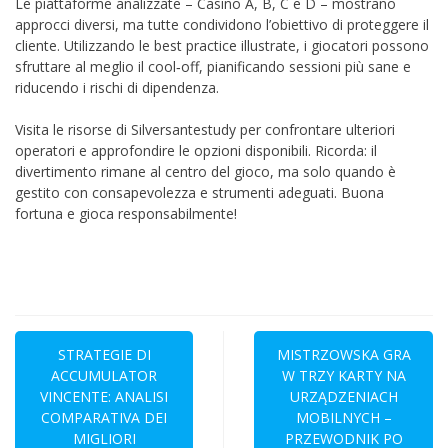
Le piattaforme analizzate – Casino A, B, C e D – mostrano
approcci diversi, ma tutte condividono l’obiettivo di proteggere il
cliente. Utilizzando le best practice illustrate, i giocatori possono
sfruttare al meglio il cool‑off, pianificando sessioni più sane e
riducendo i rischi di dipendenza.
Visita le risorse di Silversantestudy per confrontare ulteriori
operatori e approfondire le opzioni disponibili. Ricorda: il
divertimento rimane al centro del gioco, ma solo quando è
gestito con consapevolezza e strumenti adeguati. Buona
fortuna e gioca responsabilmente!
Navegación
de
STRATEGIE DI
MISTRZOWSKA GRA
ACCUMULATOR
W TRZY KARTY NA
entradas
VINCENTE: ANALISI
URZĄDZENIACH
COMPARATIVA DEI
MOBILNYCH –
MIGLIORI
PRZEWODNIK PO