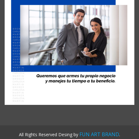
FUN ART BRAND
All Rights Reserved
Desing by
.