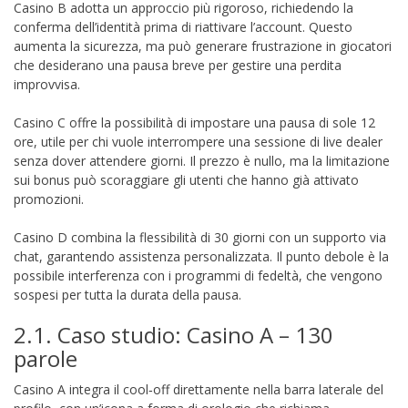
Casino B adotta un approccio più rigoroso, richiedendo la
conferma dell’identità prima di riattivare l’account. Questo
aumenta la sicurezza, ma può generare frustrazione in giocatori
che desiderano una pausa breve per gestire una perdita
improvvisa.
Casino C offre la possibilità di impostare una pausa di sole 12
ore, utile per chi vuole interrompere una sessione di live dealer
senza dover attendere giorni. Il prezzo è nullo, ma la limitazione
sui bonus può scoraggiare gli utenti che hanno già attivato
promozioni.
Casino D combina la flessibilità di 30 giorni con un supporto via
chat, garantendo assistenza personalizzata. Il punto debole è la
possibile interferenza con i programmi di fedeltà, che vengono
sospesi per tutta la durata della pausa.
2.1. Caso studio: Casino A – 130
parole
Casino A integra il cool‑off direttamente nella barra laterale del