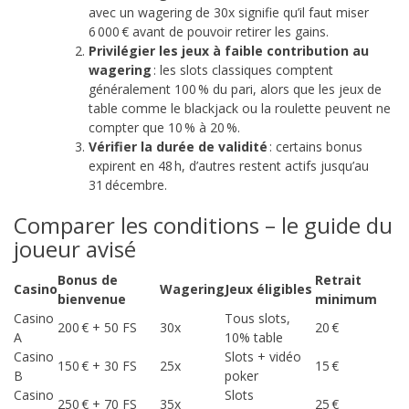
avec un wagering de 30x signifie qu’il faut miser
6 000 € avant de pouvoir retirer les gains.
Privilégier les jeux à faible contribution au
wagering
: les slots classiques comptent
généralement 100 % du pari, alors que les jeux de
table comme le blackjack ou la roulette peuvent ne
compter que 10 % à 20 %.
Vérifier la durée de validité
: certains bonus
expirent en 48 h, d’autres restent actifs jusqu’au
31 décembre.
Comparer les conditions – le guide du
joueur avisé
Bonus de
Retrait
Casino
Wagering
Jeux éligibles
bienvenue
minimum
Casino
Tous slots,
200 € + 50 FS
30x
20 €
A
10% table
Casino
Slots + vidéo
150 € + 30 FS
25x
15 €
B
poker
Casino
Slots
250 € + 70 FS
35x
25 €