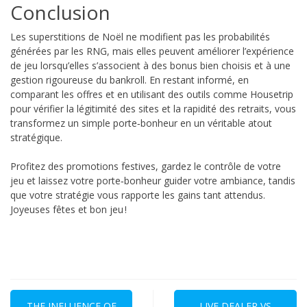
Conclusion
Les superstitions de Noël ne modifient pas les probabilités
générées par les RNG, mais elles peuvent améliorer l’expérience
de jeu lorsqu’elles s’associent à des bonus bien choisis et à une
gestion rigoureuse du bankroll. En restant informé, en
comparant les offres et en utilisant des outils comme Housetrip
pour vérifier la légitimité des sites et la rapidité des retraits, vous
transformez un simple porte‑bonheur en un véritable atout
stratégique.
Profitez des promotions festives, gardez le contrôle de votre
jeu et laissez votre porte‑bonheur guider votre ambiance, tandis
que votre stratégie vous rapporte les gains tant attendus.
Joyeuses fêtes et bon jeu !
Navegación
THE INFLUENCE OF
LIVE DEALER VS