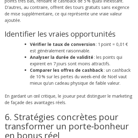
points très bas, rendant le cashback de 5 % quasi inexistant.
D’autres, au contraire, offrent des tours gratuits sans exigence
de mise supplémentaire, ce qui représente une vraie valeur
ajoutée.
Identifier les vraies opportunités
Vérifier le taux de conversion
: 1 point = 0,01 €
est généralement raisonnable.
Analyser la durée de validité
: les points qui
expirent en 7 jours sont moins attractifs.
Comparer les offres de cashback
: un cashback
de 10 % sur les pertes du week‑end de Noël vaut
mieux qu’un cadeau physique de faible valeur.
En gardant un œil critique, le joueur peut distinguer le marketing
de façade des avantages réels.
6. Stratégies concrètes pour
transformer un porte‑bonheur
en bonus réel