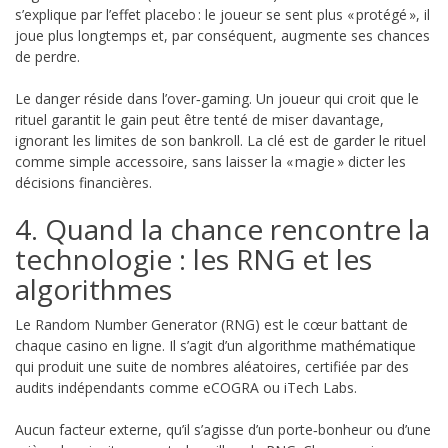
s’explique par l’effet placebo : le joueur se sent plus « protégé », il
joue plus longtemps et, par conséquent, augmente ses chances
de perdre.
Le danger réside dans l’over‑gaming. Un joueur qui croit que le
rituel garantit le gain peut être tenté de miser davantage,
ignorant les limites de son bankroll. La clé est de garder le rituel
comme simple accessoire, sans laisser la « magie » dicter les
décisions financières.
4. Quand la chance rencontre la
technologie : les RNG et les
algorithmes
Le Random Number Generator (RNG) est le cœur battant de
chaque casino en ligne. Il s’agit d’un algorithme mathématique
qui produit une suite de nombres aléatoires, certifiée par des
audits indépendants comme eCOGRA ou iTech Labs.
Aucun facteur externe, qu’il s’agisse d’un porte‑bonheur ou d’une