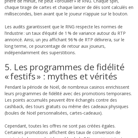
prière de minuit, ne peut « brouiller » le RNG. Chaque spin,
chaque tirage de cartes et chaque lancer de dés sont calculés en
millisecondes, bien avant que le joueur n’appuie sur le bouton.
Les audits garantissent que le RNG respecte les normes de
l’industrie : un taux d’équité de 1 % de variance autour du RTP
annoncé. Ainsi, un jeu affichant 96 % de RTP délivrera, sur le
long terme, ce pourcentage de retour aux joueurs,
indépendamment des superstitions.
5. Les programmes de fidélité
« festifs » : mythes et vérités
Pendant la période de Noël, de nombreux casinos enrichissent
leurs programmes de fidélité avec des promotions temporaires.
Les points accumulés peuvent être échangés contre des
cashback, des tours gratuits ou même des cadeaux physiques
(boules de Noël personnalisées, cartes‑cadeaux).
Cependant, toutes les offres ne sont pas créées égales.
Certaines promotions affichent des taux de conversion de