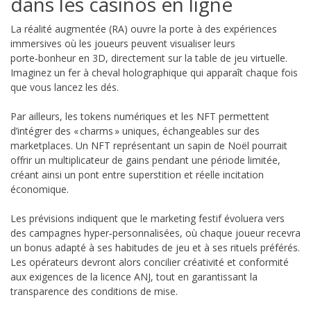
dans les casinos en ligne
La réalité augmentée (RA) ouvre la porte à des expériences
immersives où les joueurs peuvent visualiser leurs
porte‑bonheur en 3D, directement sur la table de jeu virtuelle.
Imaginez un fer à cheval holographique qui apparaît chaque fois
que vous lancez les dés.
Par ailleurs, les tokens numériques et les NFT permettent
d’intégrer des « charms » uniques, échangeables sur des
marketplaces. Un NFT représentant un sapin de Noël pourrait
offrir un multiplicateur de gains pendant une période limitée,
créant ainsi un pont entre superstition et réelle incitation
économique.
Les prévisions indiquent que le marketing festif évoluera vers
des campagnes hyper‑personnalisées, où chaque joueur recevra
un bonus adapté à ses habitudes de jeu et à ses rituels préférés.
Les opérateurs devront alors concilier créativité et conformité
aux exigences de la licence ANJ, tout en garantissant la
transparence des conditions de mise.