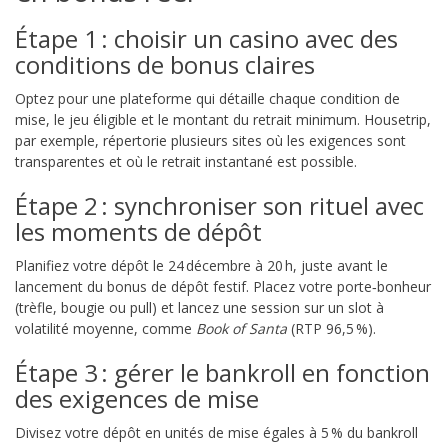
Étape 1 : choisir un casino avec des
conditions de bonus claires
Optez pour une plateforme qui détaille chaque condition de
mise, le jeu éligible et le montant du retrait minimum. Housetrip,
par exemple, répertorie plusieurs sites où les exigences sont
transparentes et où le retrait instantané est possible.
Étape 2 : synchroniser son rituel avec
les moments de dépôt
Planifiez votre dépôt le 24 décembre à 20 h, juste avant le
lancement du bonus de dépôt festif. Placez votre porte‑bonheur
(trèfle, bougie ou pull) et lancez une session sur un slot à
volatilité moyenne, comme
Book of Santa
(RTP 96,5 %).
Étape 3 : gérer le bankroll en fonction
des exigences de mise
Divisez votre dépôt en unités de mise égales à 5 % du bankroll