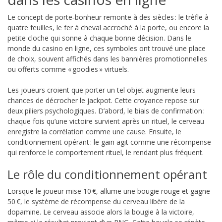
Le concept de porte‑bonheur remonte à des siècles : le trèfle à
quatre feuilles, le fer à cheval accroché à la porte, ou encore la
petite cloche qui sonne à chaque bonne décision. Dans le
monde du casino en ligne, ces symboles ont trouvé une place
de choix, souvent affichés dans les bannières promotionnelles
ou offerts comme « goodies » virtuels.
Les joueurs croient que porter un tel objet augmente leurs
chances de décrocher le jackpot. Cette croyance repose sur
deux piliers psychologiques. D’abord, le biais de confirmation :
chaque fois qu’une victoire survient après un rituel, le cerveau
enregistre la corrélation comme une cause. Ensuite, le
conditionnement opérant : le gain agit comme une récompense
qui renforce le comportement rituel, le rendant plus fréquent.
Le rôle du conditionnement opérant
Lorsque le joueur mise 10 €, allume une bougie rouge et gagne
50 €, le système de récompense du cerveau libère de la
dopamine. Le cerveau associe alors la bougie à la victoire,