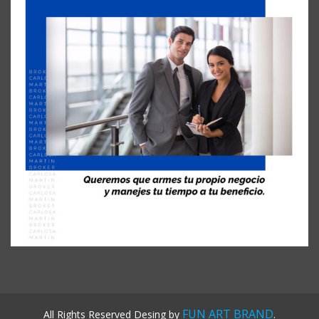
FUN ART BRAND
All Rights Reserved
Desing by
.