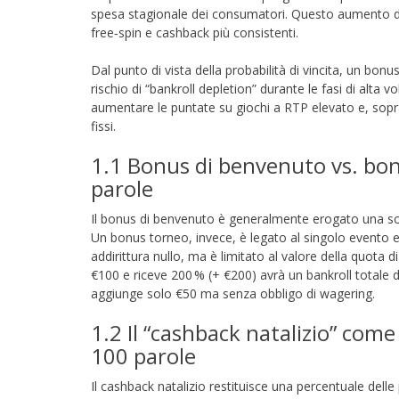
spesa stagionale dei consumatori. Questo aumento di b
free‑spin e cashback più consistenti.
Dal punto di vista della probabilità di vincita, un bonu
rischio di “bankroll depletion” durante le fasi di alta v
aumentare le puntate su giochi a RTP elevato e, soprat
fissi.
1.1 Bonus di benvenuto vs. bon
parole
Il bonus di benvenuto è generalmente erogato una sola
Un bonus torneo, invece, è legato al singolo evento e
addirittura nullo, ma è limitato al valore della quota
€100 e riceve 200 % (+ €200) avrà un bankroll totale 
aggiunge solo €50 ma senza obbligo di wagering.
1.2 Il “cashback natalizio” come
100 parole
Il cashback natalizio restituisce una percentuale delle