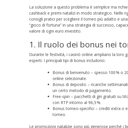
La soluzione a questo problema è semplice ma richied
cashback e premi natalizi in modo strategico. Nelle ri
consigli pratici per scegliere il torneo più adatto e un
“gioco di fortuna” in una strategia di successo, capace
valore di ogni euro investito.
1. Il ruolo dei bonus nei to
Durante le festività, i casinò online ampliano la loro 
esperti. I principali tipi di bonus includono:
Bonus di benvenuto – spesso 100 % o 200
online selezionate.
Bonus di deposito – ricariche settimanali
un certo metodo di pagamento.
Free‑spin – pacchetti di giri gratuiti su 
con RTP intorno al 96,5 %.
Bonus torneo‑specifici – crediti extra o e
torneo.
Le promozioni natalizie sono più generose perché i bra