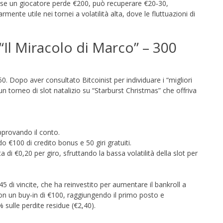
se un giocatore perde €200, può recuperare €20‑30,
rmente utile nei tornei a volatilità alta, dove le fluttuazioni di
 “Il Miracolo di Marco” – 300
0. Dopo aver consultato Bitcoinist per individuare i “migliori
n torneo di slot natalizio su “Starburst Christmas” che offriva
pprovando il conto.
 €100 di credito bonus e 50 giri gratuiti.
i €0,20 per giro, sfruttando la bassa volatilità della slot per
5 di vincite, che ha reinvestito per aumentare il bankroll a
on un buy‑in di €100, raggiungendo il primo posto e
% sulle perdite residue (€2,40).