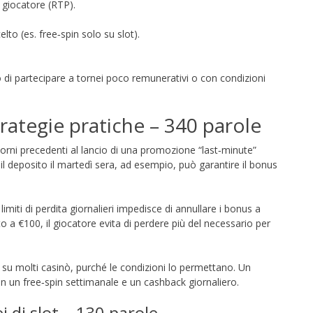
l giocatore (RTP).
lto (es. free‑spin solo su slot).
io di partecipare a tornei poco remunerativi o con condizioni
trategie pratiche – 340 parole
iorni precedenti al lancio di una promozione “last‑minute”
 il deposito il martedì sera, ad esempio, può garantire il bonus
limiti di perdita giornalieri impedisce di annullare i bonus a
to a €100, il giocatore evita di perdere più del necessario per
su molti casinò, purché le condizioni lo permettano. Un
n un free‑spin settimanale e un cashback giornaliero.
i di slot – 130 parole