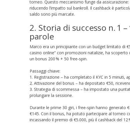
torneo. Questo meccanismo funge da assicurazione: 
riducendo l’impatto sul bankroll. Il cashback è particola
saldo sono più marcate.
2. Storia di successo n. 1 –
parole
Marco era un principiante con un budget limitato di €5
casino online” con promozioni natalizie, ha scoperto u
un bonus 200 % + 50 free‑spin.
Passaggi chiave:
1. Registrazione – ha completato il KYC in 5 minuti, a
2. Attivazione del bonus – ha depositato €50, ricevendo
3. Strategia di scommessa – ha impostato una puntata d
prolungare la sessione.
Durante le prime 30 giri, i free‑spin hanno generato €4
€145. Con il bonus, ha potuto partecipare al torneo c
incassando il premio di €5.000, più il cashback del 12 