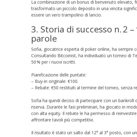
La combinazione di un bonus di benvenuto elevato, fr
trasformato un piccolo deposito in una vincita signi
essere un vero trampolino di lancio.
3. Storia di successo n. 2 –
parole
Sofia, giocatrice esperta di poker online, ha sempre c
Consultando Bitcoinist, ha individuato un torneo di 
50 % per i nuovi iscritti.
Pianificazione delle puntate:
– Buy‑in originale: €100.
– Rebate: €50 restituiti al termine del torneo, senza r
Sofia ha quindi deciso di partecipare con un bankrol
riserva. Durante le fasi preliminari, ha giocato in mo
con alta equity. Il rebate le ha permesso di reinvest
affrontare tavoli più competitivi.
Il risultato è stato un salto dal 12° al 3° posto, con u