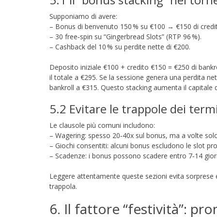
Supponiamo di avere:
– Bonus di benvenuto 150 % su €100 → €150 di credi
– 30 free‑spin su “Gingerbread Slots” (RTP 96 %).
– Cashback del 10 % su perdite nette di €200.
Deposito iniziale €100 + credito €150 = €250 di bankro
il totale a €295. Se la sessione genera una perdita net
bankroll a €315. Questo stacking aumenta il capitale di 
5.2 Evitare le trappole dei term
Le clausole più comuni includono:
– Wagering: spesso 20‑40x sul bonus, ma a volte solo s
– Giochi consentiti: alcuni bonus escludono le slot prog
– Scadenze: i bonus possono scadere entro 7‑14 giorni; 
Leggere attentamente queste sezioni evita sorprese 
trappola.
6. Il fattore “festività”: 