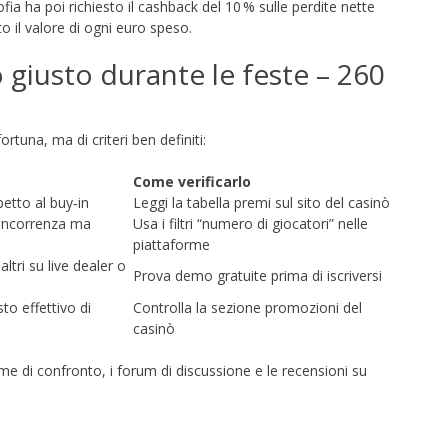
fia ha poi richiesto il cashback del 10 % sulle perdite nette
 il valore di ogni euro speso.
o giusto durante le feste – 260
rtuna, ma di criteri ben definiti:
Come verificarlo
petto al buy‑in
Leggi la tabella premi sul sito del casinò
oncorrenza ma
Usa i filtri “numero di giocatori” nelle
piattaforme
altri su live dealer o
Prova demo gratuite prima di iscriversi
to effettivo di
Controlla la sezione promozioni del
casinò
forme di confronto, i forum di discussione e le recensioni su