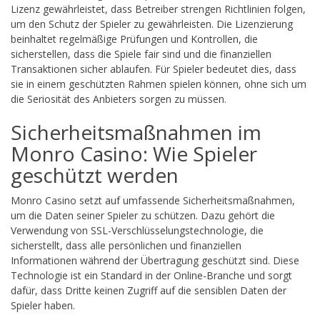
Lizenz gewährleistet, dass Betreiber strengen Richtlinien folgen,
um den Schutz der Spieler zu gewährleisten. Die Lizenzierung
beinhaltet regelmäßige Prüfungen und Kontrollen, die
sicherstellen, dass die Spiele fair sind und die finanziellen
Transaktionen sicher ablaufen. Für Spieler bedeutet dies, dass
sie in einem geschützten Rahmen spielen können, ohne sich um
die Seriosität des Anbieters sorgen zu müssen.
Sicherheitsmaßnahmen im
Monro Casino: Wie Spieler
geschützt werden
Monro Casino setzt auf umfassende Sicherheitsmaßnahmen,
um die Daten seiner Spieler zu schützen. Dazu gehört die
Verwendung von SSL-Verschlüsselungstechnologie, die
sicherstellt, dass alle persönlichen und finanziellen
Informationen während der Übertragung geschützt sind. Diese
Technologie ist ein Standard in der Online-Branche und sorgt
dafür, dass Dritte keinen Zugriff auf die sensiblen Daten der
Spieler haben.