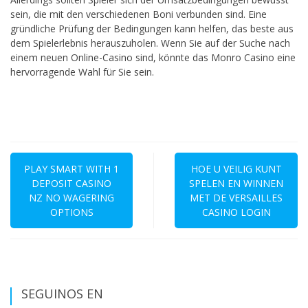
sein, die mit den verschiedenen Boni verbunden sind. Eine
gründliche Prüfung der Bedingungen kann helfen, das beste aus
dem Spielerlebnis herauszuholen. Wenn Sie auf der Suche nach
einem neuen Online-Casino sind, könnte das Monro Casino eine
hervorragende Wahl für Sie sein.
Navegación
de
PLAY SMART WITH 1
HOE U VEILIG KUNT
DEPOSIT CASINO
SPELEN EN WINNEN
entradas
NZ NO WAGERING
MET DE VERSAILLES
OPTIONS
CASINO LOGIN
SEGUINOS EN