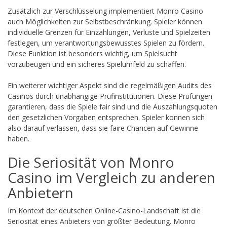
Zusätzlich zur Verschlüsselung implementiert Monro Casino
auch Möglichkeiten zur Selbstbeschränkung. Spieler können
individuelle Grenzen für Einzahlungen, Verluste und Spielzeiten
festlegen, um verantwortungsbewusstes Spielen zu fördern.
Diese Funktion ist besonders wichtig, um Spielsucht
vorzubeugen und ein sicheres Spielumfeld zu schaffen.
Ein weiterer wichtiger Aspekt sind die regelmäßigen Audits des
Casinos durch unabhängige Prüfinstitutionen. Diese Prüfungen
garantieren, dass die Spiele fair sind und die Auszahlungsquoten
den gesetzlichen Vorgaben entsprechen. Spieler können sich
also darauf verlassen, dass sie faire Chancen auf Gewinne
haben.
Die Seriosität von Monro
Casino im Vergleich zu anderen
Anbietern
Im Kontext der deutschen Online-Casino-Landschaft ist die
Seriosität eines Anbieters von größter Bedeutung. Monro