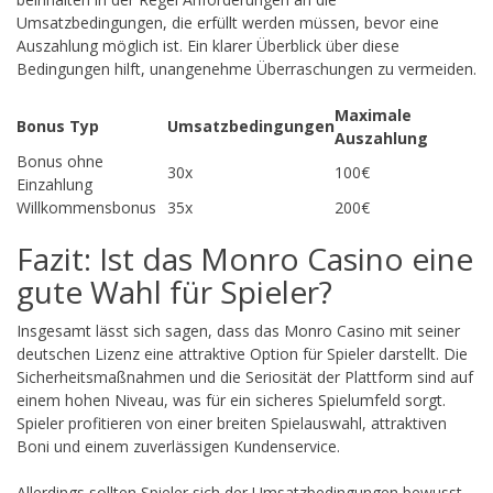
Umsatzbedingungen, die erfüllt werden müssen, bevor eine
Auszahlung möglich ist. Ein klarer Überblick über diese
Bedingungen hilft, unangenehme Überraschungen zu vermeiden.
Maximale
Bonus Typ
Umsatzbedingungen
Auszahlung
Bonus ohne
30x
100€
Einzahlung
Willkommensbonus
35x
200€
Fazit: Ist das Monro Casino eine
gute Wahl für Spieler?
Insgesamt lässt sich sagen, dass das Monro Casino mit seiner
deutschen Lizenz eine attraktive Option für Spieler darstellt. Die
Sicherheitsmaßnahmen und die Seriosität der Plattform sind auf
einem hohen Niveau, was für ein sicheres Spielumfeld sorgt.
Spieler profitieren von einer breiten Spielauswahl, attraktiven
Boni und einem zuverlässigen Kundenservice.
Allerdings sollten Spieler sich der Umsatzbedingungen bewusst