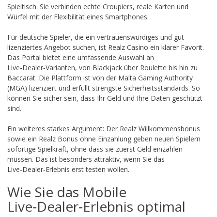
Spieltisch. Sie verbinden echte Croupiers, reale Karten und
Würfel mit der Flexibilität eines Smartphones.
Für deutsche Spieler, die ein vertrauenswürdiges und gut
lizenziertes Angebot suchen, ist Realz Casino ein klarer Favorit.
Das Portal bietet eine umfassende Auswahl an
Live‑Dealer‑Varianten, von Blackjack über Roulette bis hin zu
Baccarat. Die Plattform ist von der Malta Gaming Authority
(MGA) lizenziert und erfüllt strengste Sicherheitsstandards. So
können Sie sicher sein, dass Ihr Geld und Ihre Daten geschützt
sind.
Ein weiteres starkes Argument: Der Realz Willkommensbonus
sowie ein Realz Bonus ohne Einzahlung geben neuen Spielern
sofortige Spielkraft, ohne dass sie zuerst Geld einzahlen
müssen. Das ist besonders attraktiv, wenn Sie das
Live‑Dealer‑Erlebnis erst testen wollen.
Wie Sie das Mobile
Live‑Dealer‑Erlebnis optimal