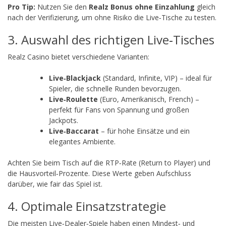
Pro Tip:
Nutzen Sie den
Realz Bonus ohne Einzahlung
gleich
nach der Verifizierung, um ohne Risiko die Live‑Tische zu testen.
3. Auswahl des richtigen Live‑Tisches
Realz Casino bietet verschiedene Varianten:
Live‑Blackjack
(Standard, Infinite, VIP) – ideal für
Spieler, die schnelle Runden bevorzugen.
Live‑Roulette
(Euro, Amerikanisch, French) –
perfekt für Fans von Spannung und großen
Jackpots.
Live‑Baccarat
– für hohe Einsätze und ein
elegantes Ambiente.
Achten Sie beim Tisch auf die RTP‑Rate (Return to Player) und
die Hausvorteil‑Prozente. Diese Werte geben Aufschluss
darüber, wie fair das Spiel ist.
4. Optimale Einsatzstrategie
Die meisten Live‑Dealer‑Spiele haben einen Mindest‑ und