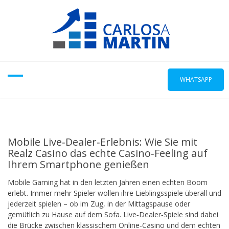
Skip
to
content
WHATSAPP
Mobile Live‑Dealer‑Erlebnis: Wie Sie mit
Realz Casino das echte Casino‑Feeling auf
Ihrem Smartphone genießen
Mobile Gaming hat in den letzten Jahren einen echten Boom
erlebt. Immer mehr Spieler wollen ihre Lieblingsspiele überall und
jederzeit spielen – ob im Zug, in der Mittagspause oder
gemütlich zu Hause auf dem Sofa. Live‑Dealer‑Spiele sind dabei
die Brücke zwischen klassischem Online‑Casino und dem echten