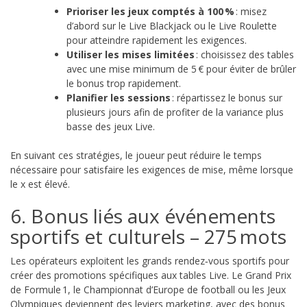
Prioriser les jeux comptés à 100 %
: misez
d’abord sur le Live Blackjack ou le Live Roulette
pour atteindre rapidement les exigences.
Utiliser les mises limitées
: choisissez des tables
avec une mise minimum de 5 € pour éviter de brûler
le bonus trop rapidement.
Planifier les sessions
: répartissez le bonus sur
plusieurs jours afin de profiter de la variance plus
basse des jeux Live.
En suivant ces stratégies, le joueur peut réduire le temps
nécessaire pour satisfaire les exigences de mise, même lorsque
le x est élevé.
6. Bonus liés aux événements
sportifs et culturels – 275 mots
Les opérateurs exploitent les grands rendez‑vous sportifs pour
créer des promotions spécifiques aux tables Live. Le Grand Prix
de Formule 1, le Championnat d’Europe de football ou les Jeux
Olympiques deviennent des leviers marketing, avec des bonus