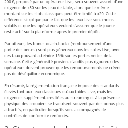
200 €, proposé par un opérateur Live, sera souvent assorti d’une
exigence de x30 sur les jeux de table, alors que le même
montant sur les slots classiques peut être limité à x20. Cette
différence s’explique par le fait que les jeux Live sont moins
volatils et que les opérateurs veulent s’assurer que le joueur
reste actif sur la plateforme après le premier dépôt.
Par ailleurs, les bonus « cash‑back » (remboursement d’une
partie des pertes) sont plus généreux dans les salles Live, avec
des taux pouvant atteindre 15 % sur les pertes nettes de la
semaine. Cette générosité provient d’audits plus rigoureux : les
opérateurs doivent prouver que les remboursements ne créent
pas de déséquilibre économique.
En résumé, la réglementation française impose des standards
élevés tant aux jeux classiques qu’aux tables Live, mais les
exigences supplémentaires liées au streaming et à la présence
physique des croupiers se traduisent souvent par des bonus plus
attractifs, en particulier lorsqu’ils sont accompagnés de
contrôles de conformité renforcés.