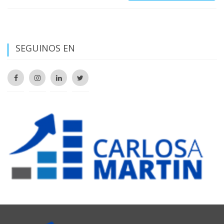
SEGUINOS EN