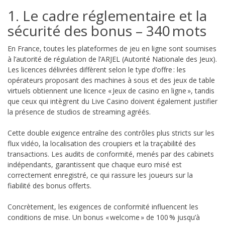
1. Le cadre réglementaire et la
sécurité des bonus – 340 mots
En France, toutes les plateformes de jeu en ligne sont soumises
à l’autorité de régulation de l’ARJEL (Autorité Nationale des Jeux).
Les licences délivrées diffèrent selon le type d’offre : les
opérateurs proposant des machines à sous et des jeux de table
virtuels obtiennent une licence « Jeux de casino en ligne », tandis
que ceux qui intègrent du Live Casino doivent également justifier
la présence de studios de streaming agréés.
Cette double exigence entraîne des contrôles plus stricts sur les
flux vidéo, la localisation des croupiers et la traçabilité des
transactions. Les audits de conformité, menés par des cabinets
indépendants, garantissent que chaque euro misé est
correctement enregistré, ce qui rassure les joueurs sur la
fiabilité des bonus offerts.
Concrètement, les exigences de conformité influencent les
conditions de mise. Un bonus « welcome » de 100 % jusqu’à