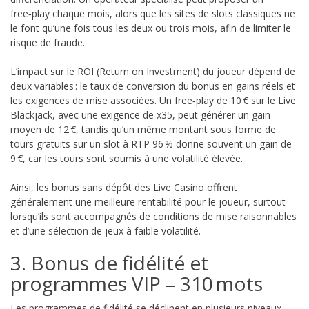
free‑play chaque mois, alors que les sites de slots classiques ne
le font qu’une fois tous les deux ou trois mois, afin de limiter le
risque de fraude.
L’impact sur le ROI (Return on Investment) du joueur dépend de
deux variables : le taux de conversion du bonus en gains réels et
les exigences de mise associées. Un free‑play de 10 € sur le Live
Blackjack, avec une exigence de x35, peut générer un gain
moyen de 12 €, tandis qu’un même montant sous forme de
tours gratuits sur un slot à RTP 96 % donne souvent un gain de
9 €, car les tours sont soumis à une volatilité élevée.
Ainsi, les bonus sans dépôt des Live Casino offrent
généralement une meilleure rentabilité pour le joueur, surtout
lorsqu’ils sont accompagnés de conditions de mise raisonnables
et d’une sélection de jeux à faible volatilité.
3. Bonus de fidélité et
programmes VIP – 310 mots
Les programmes de fidélité se déclinent en plusieurs niveaux,