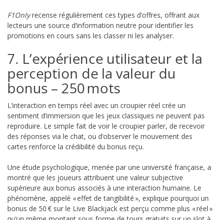
F1Only
recense régulièrement ces types d’offres, offrant aux
lecteurs une source d’information neutre pour identifier les
promotions en cours sans les classer ni les analyser.
7. L’expérience utilisateur et la
perception de la valeur du
bonus – 250 mots
L’interaction en temps réel avec un croupier réel crée un
sentiment d’immersion que les jeux classiques ne peuvent pas
reproduire. Le simple fait de voir le croupier parler, de recevoir
des réponses via le chat, ou d’observer le mouvement des
cartes renforce la crédibilité du bonus reçu.
Une étude psychologique, menée par une université française, a
montré que les joueurs attribuent une valeur subjective
supérieure aux bonus associés à une interaction humaine. Le
phénomène, appelé « effet de tangibilité », explique pourquoi un
bonus de 50 € sur le Live Blackjack est perçu comme plus « réel »
qu’un même montant sous forme de tours gratuits sur un slot à