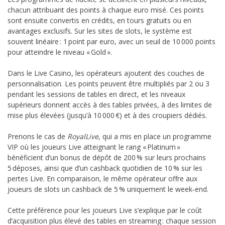
chacun attribuant des points à chaque euro misé. Ces points
sont ensuite convertis en crédits, en tours gratuits ou en
avantages exclusifs. Sur les sites de slots, le système est
souvent linéaire : 1 point par euro, avec un seuil de 10 000 points
pour atteindre le niveau « Gold ».
Dans le Live Casino, les opérateurs ajoutent des couches de
personnalisation. Les points peuvent être multipliés par 2 ou 3
pendant les sessions de tables en direct, et les niveaux
supérieurs donnent accès à des tables privées, à des limites de
mise plus élevées (jusqu’à 10 000 €) et à des croupiers dédiés.
Prenons le cas de
RoyalLive
, qui a mis en place un programme
VIP où les joueurs Live atteignant le rang « Platinum »
bénéficient d’un bonus de dépôt de 200 % sur leurs prochains
5 déposes, ainsi que d’un cashback quotidien de 10 % sur les
pertes Live. En comparaison, le même opérateur offre aux
joueurs de slots un cashback de 5 % uniquement le week‑end.
Cette préférence pour les joueurs Live s’explique par le coût
d’acquisition plus élevé des tables en streaming : chaque session