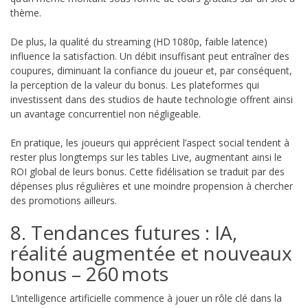
thème.
De plus, la qualité du streaming (HD 1080p, faible latence)
influence la satisfaction. Un débit insuffisant peut entraîner des
coupures, diminuant la confiance du joueur et, par conséquent,
la perception de la valeur du bonus. Les plateformes qui
investissent dans des studios de haute technologie offrent ainsi
un avantage concurrentiel non négligeable.
En pratique, les joueurs qui apprécient l’aspect social tendent à
rester plus longtemps sur les tables Live, augmentant ainsi le
ROI global de leurs bonus. Cette fidélisation se traduit par des
dépenses plus régulières et une moindre propension à chercher
des promotions ailleurs.
8. Tendances futures : IA,
réalité augmentée et nouveaux
bonus – 260 mots
L’intelligence artificielle commence à jouer un rôle clé dans la