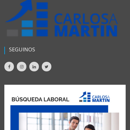
SEGUINOS