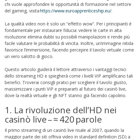
chi vuole approfondire le opportunità di formazione nel settore
del gaming, visita
https://www.euroapprenticeship.eu/
.
La qualità video non è solo un “effetto wow”. Per i principianti è
fondamentale per instaurare fiducia: vedere le carte in alta
risoluzione elimina dubbi su possibili manipolazioni e rende più
facile valutare le probabilità di vincita. Inoltre, un’immagine nitida
favorisce l’immersione, facendo percepire il tavolo virtuale come
un vero salotto di gioco.
Questo articolo guiderà il lettore attraverso i vantaggi tecnici
dello streaming HD e spiegherà come i livelli VIP amplificano tali
benefici. Troverai consigli pratici per scegliere il tavolo giusto,
massimizzare i punti VIP e prepararti al futuro dei casinò live,
dove la realtà virtuale e gli NFT stanno già facendo capolino.
1. La rivoluzione dell’HD nei
casinò live – ≈ 420 parole
Il primo streaming di un casinò live risale al 2007, quando la
maggior parte dei siti offriva video in standard definition (SD) a