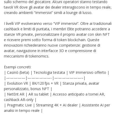
sullo schermo del giocatore. Alcuni operatori stanno testando
tavoli VR dove gli avatar dei dealer interagiscono in tempo reale,
creando ambienti “immersivi” simili a lounge di lusso.
I livelli VIP evolveranno verso “VIP immersivi”. Oltre ai tradizionali
cashback e limiti di puntata, i membri Elite potranno accedere a
stanze VR private, personalizzare il proprio avatar con skin NFT
e ricevere premi sotto forma di token blockchain. Queste
innovazioni richiederanno nuove competenze: gestione di
avatar, navigazione in interfacce 3D e comprensione di
meccanismi di tokenomics.
Esempi concreti:
| Casinò (beta) | Tecnologia testata | VIP Immersivo offerto |
|—————|——————-|———————–|
| Evolution VR | 8K/120 fps + VR | Stanza privata, avatar
personalizzato, bonus NFT |
| NetEnt AR | AR su tablet | Accesso anticipato a tornei AR,
cashback AR‑only |
| Pragmatic Live | Streaming 4K + AI dealer | Assistente AI per
analisi in tempo reale |