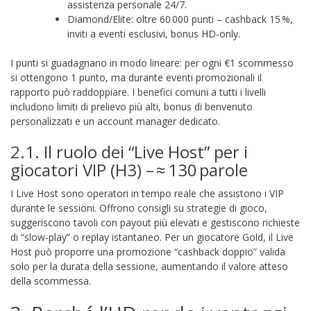
assistenza personale 24/7.
Diamond/Elite: oltre 60 000 punti – cashback 15 %,
inviti a eventi esclusivi, bonus HD‑only.
I punti si guadagnano in modo lineare: per ogni €1 scommesso
si ottengono 1 punto, ma durante eventi promozionali il
rapporto può raddoppiare. I benefici comuni a tutti i livelli
includono limiti di prelievo più alti, bonus di benvenuto
personalizzati e un account manager dedicato.
2.1. Il ruolo dei “Live Host” per i
giocatori VIP (H3) – ≈ 130 parole
I Live Host sono operatori in tempo reale che assistono i VIP
durante le sessioni. Offrono consigli su strategie di gioco,
suggeriscono tavoli con payout più elevati e gestiscono richieste
di “slow‑play” o replay istantaneo. Per un giocatore Gold, il Live
Host può proporre una promozione “cashback doppio” valida
solo per la durata della sessione, aumentando il valore atteso
della scommessa.