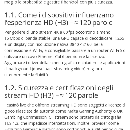
meglio le probabilità e gestire il bankroll con più sicurezza.
1.1. Come i dispositivi influenzano
l’esperienza HD (H3) – ≈ 120 parole
Per godere di uno stream 4K a 60 fps occorrono almeno
15 Mbps di banda stabile, una GPU capace di decodificare H.265
e un display con risoluzione nativa 3840 × 2160. Se la
connessione è Wi‑Fi, è consigliabile passare a un router Wi‑Fi 6 o
utilizzare un cavo Ethernet Cat 6 per ridurre la latenza.
Aggiornare i driver della scheda grafica e chiudere le applicazioni
di background (download, streaming video) migliora
ulteriormente la fluidità.
1.2. Sicurezza e certificazioni degli
stream HD (H3) – ≈ 120 parole
I casinò live che offrono streaming HD sono soggetti a licenze di
gioco rilasciate da autorità come Malta Gaming Authority o UK
Gambling Commission. Gli stream sono protetti da crittografia
TLS 1.3, che impedisce intercettazioni. Inoltre, provider come
Evolution Gaming e NetEnt sono sottoposti a audit periodici da