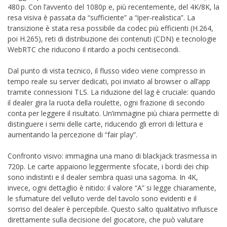
480 p. Con l’avvento del 1080p e, più recentemente, del 4K/8K, la
resa visiva è passata da “sufficiente” a “iper‑realistica”. La
transizione è stata resa possibile da codec più efficienti (H.264,
poi H.265), reti di distribuzione dei contenuti (CDN) e tecnologie
WebRTC che riducono il ritardo a pochi centisecondi.
Dal punto di vista tecnico, il flusso video viene compresso in
tempo reale su server dedicati, poi inviato al browser o all’app
tramite connessioni TLS. La riduzione del lag è cruciale: quando
il dealer gira la ruota della roulette, ogni frazione di secondo
conta per leggere il risultato. Un’immagine più chiara permette di
distinguere i semi delle carte, riducendo gli errori di lettura e
aumentando la percezione di “fair play”.
Confronto visivo: immagina una mano di blackjack trasmessa in
720p. Le carte appaiono leggermente sfocate, i bordi dei chip
sono indistinti e il dealer sembra quasi una sagoma. In 4K,
invece, ogni dettaglio è nitido: il valore “A” si legge chiaramente,
le sfumature del velluto verde del tavolo sono evidenti e il
sorriso del dealer è percepibile. Questo salto qualitativo influisce
direttamente sulla decisione del giocatore, che può valutare