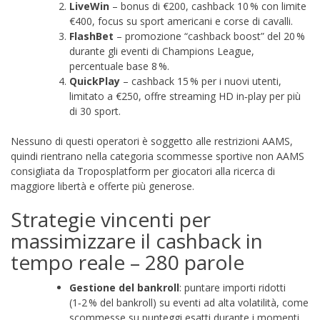
LiveWin
– bonus di €200, cashback 10 % con limite
€400, focus su sport americani e corse di cavalli.
FlashBet
– promozione “cashback boost” del 20 %
durante gli eventi di Champions League,
percentuale base 8 %.
QuickPlay
– cashback 15 % per i nuovi utenti,
limitato a €250, offre streaming HD in‑play per più
di 30 sport.
Nessuno di questi operatori è soggetto alle restrizioni AAMS,
quindi rientrano nella categoria scommesse sportive non AAMS
consigliata da Troposplatform per giocatori alla ricerca di
maggiore libertà e offerte più generose.
Strategie vincenti per
massimizzare il cashback in
tempo reale – 280 parole
Gestione del bankroll
: puntare importi ridotti
(1‑2 % del bankroll) su eventi ad alta volatilità, come
scommesse su punteggi esatti durante i momenti