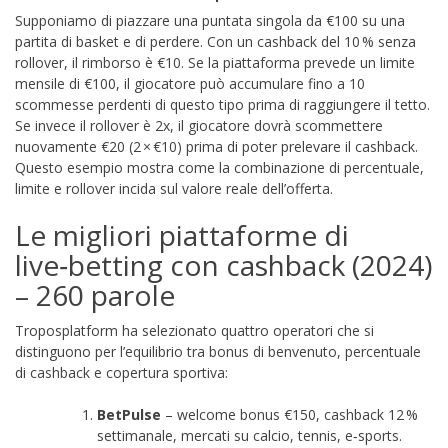
Supponiamo di piazzare una puntata singola da €100 su una
partita di basket e di perdere. Con un cashback del 10 % senza
rollover, il rimborso è €10. Se la piattaforma prevede un limite
mensile di €100, il giocatore può accumulare fino a 10
scommesse perdenti di questo tipo prima di raggiungere il tetto.
Se invece il rollover è 2x, il giocatore dovrà scommettere
nuovamente €20 (2 × €10) prima di poter prelevare il cashback.
Questo esempio mostra come la combinazione di percentuale,
limite e rollover incida sul valore reale dell’offerta.
Le migliori piattaforme di
live‑betting con cashback (2024)
– 260 parole
Troposplatform ha selezionato quattro operatori che si
distinguono per l’equilibrio tra bonus di benvenuto, percentuale
di cashback e copertura sportiva:
BetPulse
– welcome bonus €150, cashback 12 %
settimanale, mercati su calcio, tennis, e‑sports.