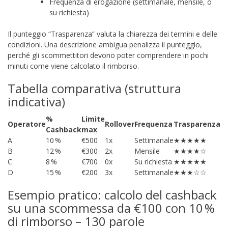
Frequenza di erogazione (settimanale, mensile, o
su richiesta)
Il punteggio “Trasparenza” valuta la chiarezza dei termini e delle
condizioni. Una descrizione ambigua penalizza il punteggio,
perché gli scommettitori devono poter comprendere in pochi
minuti come viene calcolato il rimborso.
Tabella comparativa (struttura
indicativa)
%
Limite
Operatore
Rollover
Frequenza
Trasparenza
Cashback
max
A
10 %
€500
1x
Settimanale
★★★★★
B
12 %
€300
2x
Mensile
★★★★☆
C
8 %
€700
0x
Su richiesta
★★★★★
D
15 %
€200
3x
Settimanale
★★★☆☆
Esempio pratico: calcolo del cashback
su una scommessa da €100 con 10 %
di rimborso – 130 parole