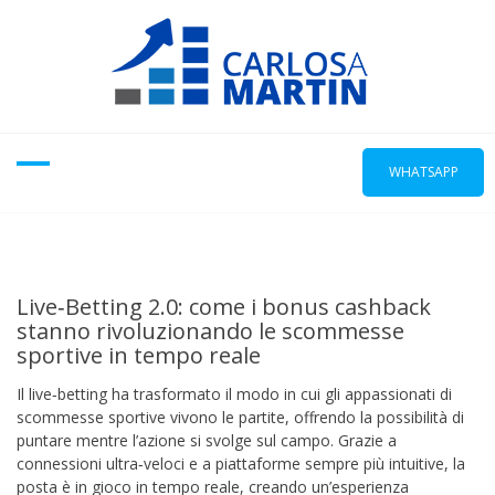
Skip
to
content
WHATSAPP
Live‑Betting 2.0: come i bonus cashback
stanno rivoluzionando le scommesse
sportive in tempo reale
Il live‑betting ha trasformato il modo in cui gli appassionati di
scommesse sportive vivono le partite, offrendo la possibilità di
puntare mentre l’azione si svolge sul campo. Grazie a
connessioni ultra‑veloci e a piattaforme sempre più intuitive, la
posta è in gioco in tempo reale, creando un’esperienza