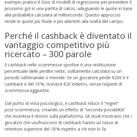
esempio pratico è l’uso di modelli di regressione per prevedere il
prossimo gol in una partita di calcio, adeguando le quote in base
alla probabilità calcolata al millisecondo. Questo approccio
rende le quote più fluide e più aderenti alla realtà del campo.
Perché il cashback è diventato il
vantaggio competitivo più
ricercato – 300 parole
Il cashback nelle scommesse sportive è una restituzione
percentuale delle perdite nette, solitamente calcolata su un
periodo settimanale o mensile. Se un giocatore perde €200 e il
cashback è del 10 %, riceverà €20 indietro, senza requisiti di
scommessa aggiuntivi.
Dal punto di vista psicologico, il cashback riduce il “regret”
post‑scommessa, creando un effetto di “seconda possibilità”
che incentiva il ritorno sulla piattaforma. Gli studi mostrano che i
giocatori che usufruiscono di cashback hanno un tasso di
retention superiore del 18 % rispetto a chi non lo fa.