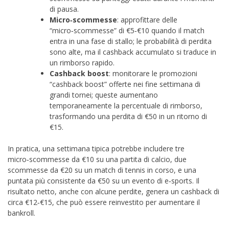
di pausa.
Micro‑scommesse
: approfittare delle
“micro‑scommesse” di €5‑€10 quando il match
entra in una fase di stallo; le probabilità di perdita
sono alte, ma il cashback accumulato si traduce in
un rimborso rapido.
Cashback boost
: monitorare le promozioni
“cashback boost” offerte nei fine settimana di
grandi tornei; queste aumentano
temporaneamente la percentuale di rimborso,
trasformando una perdita di €50 in un ritorno di
€15.
In pratica, una settimana tipica potrebbe includere tre
micro‑scommesse da €10 su una partita di calcio, due
scommesse da €20 su un match di tennis in corso, e una
puntata più consistente da €50 su un evento di e‑sports. Il
risultato netto, anche con alcune perdite, genera un cashback di
circa €12‑€15, che può essere reinvestito per aumentare il
bankroll.