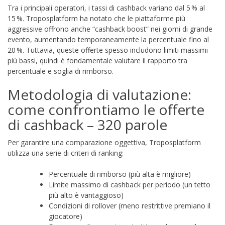
Tra i principali operatori, i tassi di cashback variano dal 5 % al
15 %. Troposplatform ha notato che le piattaforme più
aggressive offrono anche “cashback boost” nei giorni di grande
evento, aumentando temporaneamente la percentuale fino al
20 %. Tuttavia, queste offerte spesso includono limiti massimi
più bassi, quindi è fondamentale valutare il rapporto tra
percentuale e soglia di rimborso.
Metodologia di valutazione:
come confrontiamo le offerte
di cashback – 320 parole
Per garantire una comparazione oggettiva, Troposplatform
utilizza una serie di criteri di ranking:
Percentuale di rimborso (più alta è migliore)
Limite massimo di cashback per periodo (un tetto
più alto è vantaggioso)
Condizioni di rollover (meno restrittive premiano il
giocatore)