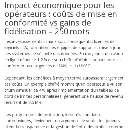
Impact économique pour les
opérateurs : coûts de mise en
conformité vs gains de
fidélisation – 250 mots
Les investissements initiaux sont conséquents : licences de
logiciels d’IA, formation des équipes de support et mise à jour
des systèmes de sécurité des données. En moyenne, un casino
en ligne dépense 1,2 % de son chiffre d’affaires annuel pour se
conformer aux exigences de l’ANJ et du UKGC.
Cependant, les bénéfices à moyen terme surpassent largement
ces coûts. Un exemple chiffré montre qu’un opérateur a vu son
churn diminuer de 4 % après l’implémentation d’un tableau de
bord de limites personnalisées, générant une hausse de revenu
récurrent de 3,5 M €.
Les programmes de protection, lorsqu’ils sont bien
communiqués, deviennent un argument de vente : les joueurs
citent la transparence et la gestion de flotte des limites comme