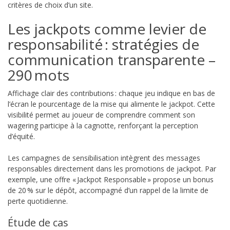
critères de choix d’un site.
Les jackpots comme levier de
responsabilité : stratégies de
communication transparente –
290 mots
Affichage clair des contributions : chaque jeu indique en bas de
l’écran le pourcentage de la mise qui alimente le jackpot. Cette
visibilité permet au joueur de comprendre comment son
wagering participe à la cagnotte, renforçant la perception
d’équité.
Les campagnes de sensibilisation intègrent des messages
responsables directement dans les promotions de jackpot. Par
exemple, une offre « Jackpot Responsable » propose un bonus
de 20 % sur le dépôt, accompagné d’un rappel de la limite de
perte quotidienne.
Étude de cas