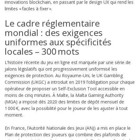
innovations blockchain, en passant par le design UX qui rend les
limites « faciles à fixer ».
Le cadre réglementaire
mondial : des exigences
uniformes aux spécificités
locales – 300 mots
L’histoire récente du jeu en ligne est marquée par une série de
jalons législatifs qui ont progressivement uniformisé les
exigences de protection. Au Royaume‑Uni, le UK Gambling
Commission (UKGC) a introduit en 2019 l’obligation pour chaque
opérateur de proposer un Self‑Exclusion Tool accessible en
moins de cinq minutes. À Malte, la Malta Gaming Authority
(MGA) a imposé dès 2020 des limites de dépôt mensuel de
1 000 €, avec la possibilité pour le joueur de les ajuster à tout
moment.
En France, l’Autorité Nationale des Jeux (ANJ) a mis en place le
Plan de protection des joueurs qui combine des plafonds de