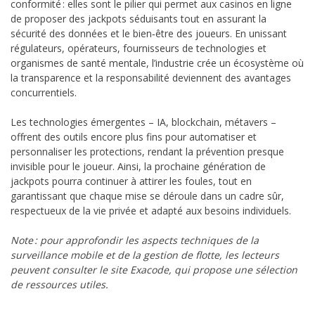
conformité : elles sont le pilier qui permet aux casinos en ligne
de proposer des jackpots séduisants tout en assurant la
sécurité des données et le bien‑être des joueurs. En unissant
régulateurs, opérateurs, fournisseurs de technologies et
organismes de santé mentale, l’industrie crée un écosystème où
la transparence et la responsabilité deviennent des avantages
concurrentiels.
Les technologies émergentes – IA, blockchain, métavers –
offrent des outils encore plus fins pour automatiser et
personnaliser les protections, rendant la prévention presque
invisible pour le joueur. Ainsi, la prochaine génération de
jackpots pourra continuer à attirer les foules, tout en
garantissant que chaque mise se déroule dans un cadre sûr,
respectueux de la vie privée et adapté aux besoins individuels.
Note : pour approfondir les aspects techniques de la
surveillance mobile et de la gestion de flotte, les lecteurs
peuvent consulter le site Exacode, qui propose une sélection
de ressources utiles.