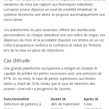
variations de mise par rapport aux historiques individuels.
Lorsqu’un joueur dépasse un seuil de volatilité inhabituel, le
système déclenche une alerte et propose automatiquement une
micro‑limite.
Les plateformes les plus avancées offrent des dashboards
personnalisés où chaque utilisateur voit son indice de risque, ses
dépenses du mois et la possibilité d’ajuster ses limites en un clic.
Cette transparence renforce la confiance et réduit les frictions
lors de la mise en place de restrictions.
Cas d’étude
Une grande plateforme européenne a intégré un module IA
capable de prédire les pertes excessives avec une précision de
87 %. En six mois, le taux de pertes supérieures aux limites
fixées a chuté de 22 %, tandis que le taux de rétention des
joueurs « low‑risk » a progressé de 5 points.
Fonctionnalité
Avant IA
Après IA
Détection de patterns à
48 h de traitement
5 min