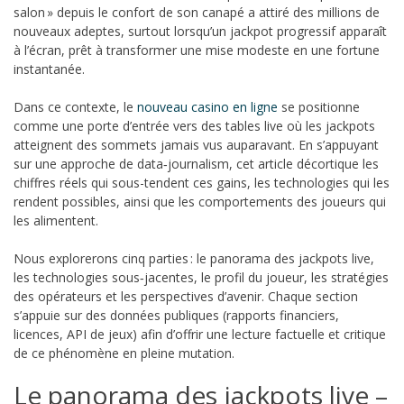
salon » depuis le confort de son canapé a attiré des millions de
nouveaux adeptes, surtout lorsqu’un jackpot progressif apparaît
à l’écran, prêt à transformer une mise modeste en une fortune
instantanée.
Dans ce contexte, le
nouveau casino en ligne
se positionne
comme une porte d’entrée vers des tables live où les jackpots
atteignent des sommets jamais vus auparavant. En s’appuyant
sur une approche de data‑journalism, cet article décortique les
chiffres réels qui sous-tendent ces gains, les technologies qui les
rendent possibles, ainsi que les comportements des joueurs qui
les alimentent.
Nous explorerons cinq parties : le panorama des jackpots live,
les technologies sous‑jacentes, le profil du joueur, les stratégies
des opérateurs et les perspectives d’avenir. Chaque section
s’appuie sur des données publiques (rapports financiers,
licences, API de jeux) afin d’offrir une lecture factuelle et critique
de ce phénomène en pleine mutation.
Le panorama des jackpots live –