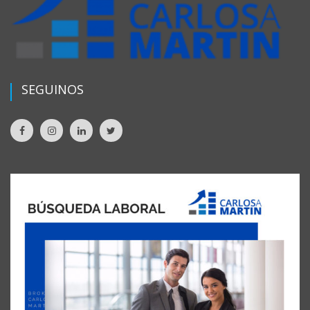
SEGUINOS