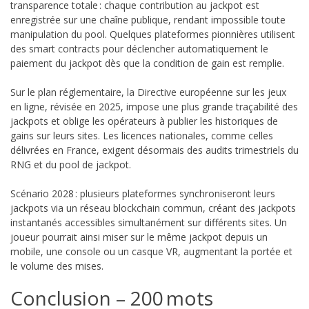
transparence totale : chaque contribution au jackpot est
enregistrée sur une chaîne publique, rendant impossible toute
manipulation du pool. Quelques plateformes pionnières utilisent
des smart contracts pour déclencher automatiquement le
paiement du jackpot dès que la condition de gain est remplie.
Sur le plan réglementaire, la Directive européenne sur les jeux
en ligne, révisée en 2025, impose une plus grande traçabilité des
jackpots et oblige les opérateurs à publier les historiques de
gains sur leurs sites. Les licences nationales, comme celles
délivrées en France, exigent désormais des audits trimestriels du
RNG et du pool de jackpot.
Scénario 2028 : plusieurs plateformes synchroniseront leurs
jackpots via un réseau blockchain commun, créant des jackpots
instantanés accessibles simultanément sur différents sites. Un
joueur pourrait ainsi miser sur le même jackpot depuis un
mobile, une console ou un casque VR, augmentant la portée et
le volume des mises.
Conclusion – 200 mots