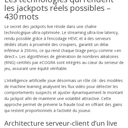
les jackpots réels possibles –
430 mots
Le secret des jackpots live réside dans une chaîne
technologique ultra‑optimisée. Le streaming ultra‑low latency,
rendu possible grâce à l’encodage HEVC et à des serveurs
dédiés situés à proximité des croupiers, garantit un délai
inférieur à 250 ms, ce qui rend chaque tirage perçu comme « en
direct ». Les algorithmes de génération de nombres aléatoires
(RNG) certifiés par eCOGRA sont intégrés au cœur du serveur de
jeu, assurant une équité vérifiable.
L’intelligence artificielle joue désormais un rôle clé : des modèles
de machine learning analysent les flux vidéo pour détecter les
comportements suspects et ajuster dynamiquement le montant
du jackpot afin de maintenir une volatilité attractive. Cette
approche permet de prévenir la fraude tout en offrant des gains
qui restent proportionnels à l’activité du joueur.
Architecture serveur‑client d’un live