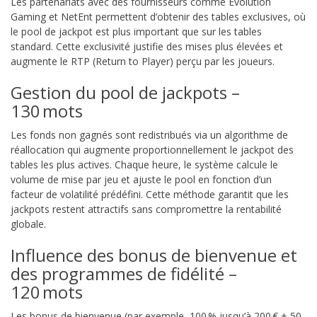
Les partenariats avec des fournisseurs comme Evolution
Gaming et NetEnt permettent d’obtenir des tables exclusives, où
le pool de jackpot est plus important que sur les tables
standard. Cette exclusivité justifie des mises plus élevées et
augmente le RTP (Return to Player) perçu par les joueurs.
Gestion du pool de jackpots –
130 mots
Les fonds non gagnés sont redistribués via un algorithme de
réallocation qui augmente proportionnellement le jackpot des
tables les plus actives. Chaque heure, le système calcule le
volume de mise par jeu et ajuste le pool en fonction d’un
facteur de volatilité prédéfini. Cette méthode garantit que les
jackpots restent attractifs sans compromettre la rentabilité
globale.
Influence des bonus de bienvenue et
des programmes de fidélité –
120 mots
Les bonus de bienvenue (par exemple, 100 % jusqu’à 200 € + 50