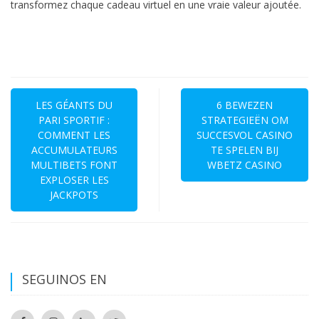
transformez chaque cadeau virtuel en une vraie valeur ajoutée.
Navegación
de
LES GÉANTS DU
6 BEWEZEN
PARI SPORTIF :
STRATEGIEËN OM
entradas
COMMENT LES
SUCCESVOL CASINO
ACCUMULATEURS
TE SPELEN BIJ
MULTIBETS FONT
WBETZ CASINO
EXPLOSER LES
JACKPOTS
SEGUINOS EN