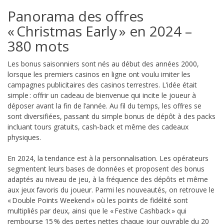
Panorama des offres
« Christmas Early » en 2024 –
380 mots
Les bonus saisonniers sont nés au début des années 2000,
lorsque les premiers casinos en ligne ont voulu imiter les
campagnes publicitaires des casinos terrestres. L’idée était
simple : offrir un cadeau de bienvenue qui incite le joueur à
déposer avant la fin de l’année. Au fil du temps, les offres se
sont diversifiées, passant du simple bonus de dépôt à des packs
incluant tours gratuits, cash‑back et même des cadeaux
physiques.
En 2024, la tendance est à la personnalisation. Les opérateurs
segmentent leurs bases de données et proposent des bonus
adaptés au niveau de jeu, à la fréquence des dépôts et même
aux jeux favoris du joueur. Parmi les nouveautés, on retrouve le
« Double Points Weekend » où les points de fidélité sont
multipliés par deux, ainsi que le « Festive Cashback » qui
rembourse 15 % des pertes nettes chaque jour ouvrable du 20