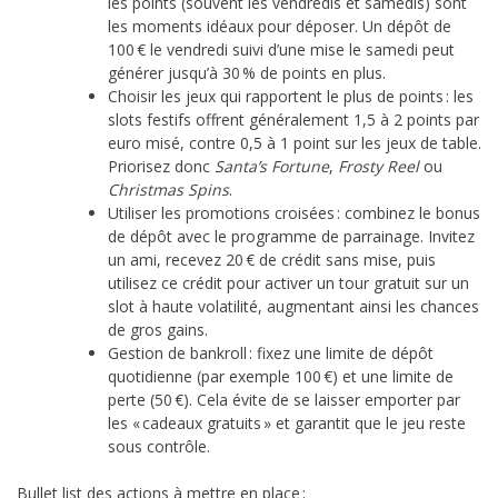
les points (souvent les vendredis et samedis) sont
les moments idéaux pour déposer. Un dépôt de
100 € le vendredi suivi d’une mise le samedi peut
générer jusqu’à 30 % de points en plus.
Choisir les jeux qui rapportent le plus de points : les
slots festifs offrent généralement 1,5 à 2 points par
euro misé, contre 0,5 à 1 point sur les jeux de table.
Priorisez donc
Santa’s Fortune
,
Frosty Reel
ou
Christmas Spins
.
Utiliser les promotions croisées : combinez le bonus
de dépôt avec le programme de parrainage. Invitez
un ami, recevez 20 € de crédit sans mise, puis
utilisez ce crédit pour activer un tour gratuit sur un
slot à haute volatilité, augmentant ainsi les chances
de gros gains.
Gestion de bankroll : fixez une limite de dépôt
quotidienne (par exemple 100 €) et une limite de
perte (50 €). Cela évite de se laisser emporter par
les « cadeaux gratuits » et garantit que le jeu reste
sous contrôle.
Bullet list des actions à mettre en place :