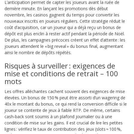
L’anticipation permet de capter les joueurs avant la ruée de
dernière minute. En lançant les promotions dès début
novembre, les casinos gagnent du temps pour convertir les
nouveaux inscrits en joueurs réguliers. Cette stratégie réduit le
coût d’acquisition, car un joueur qui a déjà reçu un bonus de
dépôt est plus enclin à rester actif pendant la période de Noël.
De plus, les campagnes précoces créent un effet d’attente : les
joueurs attendent le « big reveal » du bonus final, augmentant
ainsi le nombre de dépôts répétés.
Risques à surveiller : exigences de
mise et conditions de retrait – 100
mots
Les offres alléchantes cachent souvent des exigences de mise
élevées. Un bonus de 150 % peut être assorti d’un wagering de
40x le montant du bonus, ce qui rend la conversion difficile si le
joueur se contente de jeux à faible RTP. De même, certains
cash‑back sont soumis à un plafond journalier ou à une
condition de mise sur les gains. Il est crucial de lire les petites
lignes : vérifiez le taux de contribution des jeux (slots ≈ 100 %,