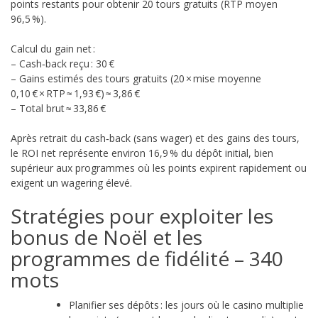
points restants pour obtenir 20 tours gratuits (RTP moyen
96,5 %).
Calcul du gain net :
– Cash‑back reçu : 30 €
– Gains estimés des tours gratuits (20 × mise moyenne
0,10 € × RTP ≈ 1,93 €) ≈ 3,86 €
– Total brut ≈ 33,86 €
Après retrait du cash‑back (sans wager) et des gains des tours,
le ROI net représente environ 16,9 % du dépôt initial, bien
supérieur aux programmes où les points expirent rapidement ou
exigent un wagering élevé.
Stratégies pour exploiter les
bonus de Noël et les
programmes de fidélité – 340
mots
Planifier ses dépôts : les jours où le casino multiplie