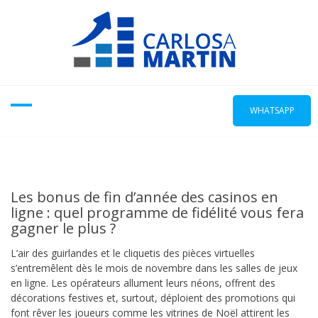
Skip
to
content
WHATSAPP
Les bonus de fin d’année des casinos en
ligne : quel programme de fidélité vous fera
gagner le plus ?
L’air des guirlandes et le cliquetis des pièces virtuelles
s’entremêlent dès le mois de novembre dans les salles de jeux
en ligne. Les opérateurs allument leurs néons, offrent des
décorations festives et, surtout, déploient des promotions qui
font rêver les joueurs comme les vitrines de Noël attirent les