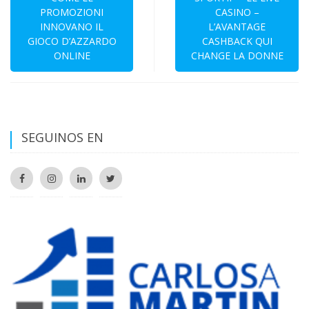
PROMOZIONI
CASINO –
INNOVANO IL
L’AVANTAGE
GIOCO D’AZZARDO
CASHBACK QUI
ONLINE
CHANGE LA DONNE
SEGUINOS EN