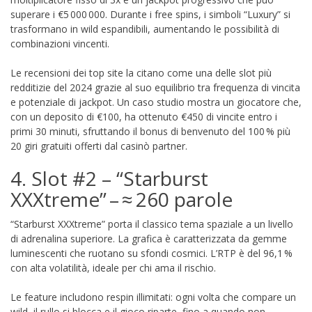
superare i €5 000 000. Durante i free spins, i simboli “Luxury” si
trasformano in wild espandibili, aumentando le possibilità di
combinazioni vincenti.
Le recensioni dei top site la citano come una delle slot più
redditizie del 2024 grazie al suo equilibrio tra frequenza di vincita
e potenziale di jackpot. Un caso studio mostra un giocatore che,
con un deposito di €100, ha ottenuto €450 di vincite entro i
primi 30 minuti, sfruttando il bonus di benvenuto del 100 % più
20 giri gratuiti offerti dal casinò partner.
4. Slot #2 – “Starburst
XXXtreme” – ≈ 260 parole
“Starburst XXXtreme” porta il classico tema spaziale a un livello
di adrenalina superiore. La grafica è caratterizzata da gemme
luminescenti che ruotano su sfondi cosmici. L’RTP è del 96,1 %
con alta volatilità, ideale per chi ama il rischio.
Le feature includono respin illimitati: ogni volta che compare un
wild, il rullo si blocca e il gioco riparte, fino a quando non