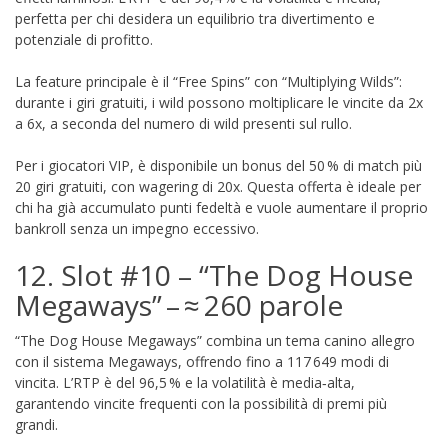
perfetta per chi desidera un equilibrio tra divertimento e
potenziale di profitto.
La feature principale è il “Free Spins” con “Multiplying Wilds”:
durante i giri gratuiti, i wild possono moltiplicare le vincite da 2x
a 6x, a seconda del numero di wild presenti sul rullo.
Per i giocatori VIP, è disponibile un bonus del 50 % di match più
20 giri gratuiti, con wagering di 20x. Questa offerta è ideale per
chi ha già accumulato punti fedeltà e vuole aumentare il proprio
bankroll senza un impegno eccessivo.
12. Slot #10 – “The Dog House
Megaways” – ≈ 260 parole
“The Dog House Megaways” combina un tema canino allegro
con il sistema Megaways, offrendo fino a 117 649 modi di
vincita. L’RTP è del 96,5 % e la volatilità è media‑alta,
garantendo vincite frequenti con la possibilità di premi più
grandi.