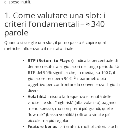
di spese inutili.
1. Come valutare una slot: i
criteri fondamentali – ≈ 340
parole
Quando si sceglie una slot, il primo passo è capire quali
metriche influenzano il risultato finale.
RTP (Return to Player)
: indica la percentuale di
denaro restituita ai giocatori nel lungo periodo. Un
RTP del 96 % significa che, in media, su 100 €, il
giocatore recupera 96 €. È il parametro più
oggettivo per confrontare la convenienza di giochi
diversi.
Volatilità
: misura la frequenza e l’entità delle
vincite. Le slot “high‑risk” (alta volatilità) pagano
meno spesso, ma con premi più grandi; quelle
“low‑risk” (bassa volatilità) offrono vincite più
piccole ma più regolari.
Feature bonus
: giri gratuiti, moltiplicatori, giochi