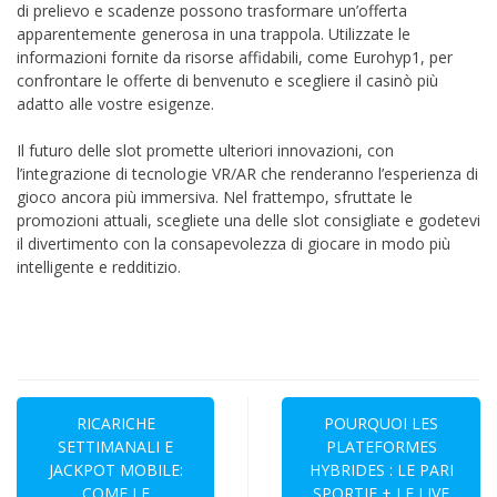
di prelievo e scadenze possono trasformare un’offerta
apparentemente generosa in una trappola. Utilizzate le
informazioni fornite da risorse affidabili, come Eurohyp1, per
confrontare le offerte di benvenuto e scegliere il casinò più
adatto alle vostre esigenze.
Il futuro delle slot promette ulteriori innovazioni, con
l’integrazione di tecnologie VR/AR che renderanno l’esperienza di
gioco ancora più immersiva. Nel frattempo, sfruttate le
promozioni attuali, scegliete una delle slot consigliate e godetevi
il divertimento con la consapevolezza di giocare in modo più
intelligente e redditizio.
Navegación
de
RICARICHE
POURQUOI LES
SETTIMANALI E
PLATEFORMES
entradas
JACKPOT MOBILE:
HYBRIDES : LE PARI
COME LE
SPORTIF + LE LIVE