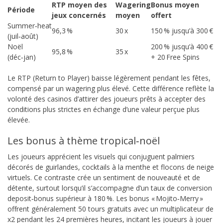
RTP moyen des
Wagering
Bonus moyen
Période
jeux concernés
moyen
offert
Summer‑heat
96,3 %
30 x
150 % jusqu’à 300 €
(juil‑août)
Noël
200 % jusqu’à 400 €
95,8 %
35 x
(déc‑jan)
+ 20 Free Spins
Le RTP (Return to Player) baisse légèrement pendant les fêtes,
compensé par un wagering plus élevé. Cette différence reflète la
volonté des casinos d’attirer des joueurs prêts à accepter des
conditions plus strictes en échange d’une valeur perçue plus
élevée.
Les bonus à thème tropical‑noël
Les joueurs apprécient les visuels qui conjuguent palmiers
décorés de guirlandes, cocktails à la menthe et flocons de neige
virtuels. Ce contraste crée un sentiment de nouveauté et de
détente, surtout lorsqu’il s’accompagne d’un taux de conversion
deposit‑bonus supérieur à 180 %. Les bonus « Mojito‑Merry »
offrent généralement 50 tours gratuits avec un multiplicateur de
x2 pendant les 24 premières heures, incitant les joueurs à jouer