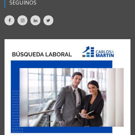
SEGUINOS