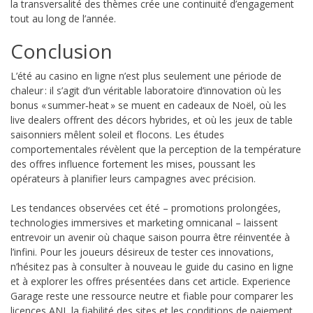
la transversalité des thèmes crée une continuité d’engagement
tout au long de l’année.
Conclusion
L’été au casino en ligne n’est plus seulement une période de
chaleur : il s’agit d’un véritable laboratoire d’innovation où les
bonus « summer‑heat » se muent en cadeaux de Noël, où les
live dealers offrent des décors hybrides, et où les jeux de table
saisonniers mêlent soleil et flocons. Les études
comportementales révèlent que la perception de la température
des offres influence fortement les mises, poussant les
opérateurs à planifier leurs campagnes avec précision.
Les tendances observées cet été – promotions prolongées,
technologies immersives et marketing omnicanal – laissent
entrevoir un avenir où chaque saison pourra être réinventée à
l’infini. Pour les joueurs désireux de tester ces innovations,
n’hésitez pas à consulter à nouveau le guide du casino en ligne
et à explorer les offres présentées dans cet article. Experience
Garage reste une ressource neutre et fiable pour comparer les
licences ANJ, la fiabilité des sites et les conditions de paiement