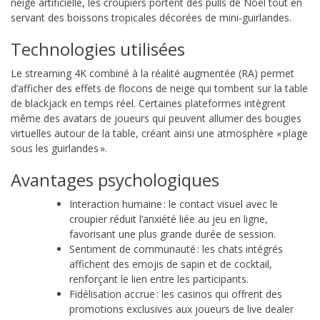
neige artificielle, les croupiers portent des pulls de Noël tout en
servant des boissons tropicales décorées de mini‑guirlandes.
Technologies utilisées
Le streaming 4K combiné à la réalité augmentée (RA) permet
d’afficher des effets de flocons de neige qui tombent sur la table
de blackjack en temps réel. Certaines plateformes intègrent
même des avatars de joueurs qui peuvent allumer des bougies
virtuelles autour de la table, créant ainsi une atmosphère « plage
sous les guirlandes ».
Avantages psychologiques
Interaction humaine : le contact visuel avec le
croupier réduit l’anxiété liée au jeu en ligne,
favorisant une plus grande durée de session.
Sentiment de communauté : les chats intégrés
affichent des emojis de sapin et de cocktail,
renforçant le lien entre les participants.
Fidélisation accrue : les casinos qui offrent des
promotions exclusives aux joueurs de live dealer