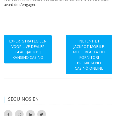
avant de s’engager.
Navegación
de
EXPERTSTRATEGIEËN
NETENT E I
VOOR LIVE DEALER
JACKPOT MOBILE:
entradas
BLACKJACK BIJ
MITI E REALTÀ DEI
KANSINO CASINO
FORNITORI
PREMIUM NEI
CASINÒ ONLINE
SEGUINOS EN