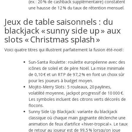
(ex. : 20 % de cashback supplémentaire) constatent
une hausse de 12 % du taux de rétention mensuel.
Jeux de table saisonnels : du
blackjack « sunny side up » aux
slots « Christmas splash »
Voici quatre titres qui illustrent parfaitement la fusion été‑noël :
Sun‑Santa Roulette : roulette européenne avec des
icônes de soleil et de père Noël. La mise minimale
de 0,10 € et un RTP de 97,2 % en font un choix sûr
pour les joueurs à budget moyen.
Mojito‑Merry Slots : 5 rouleaux, 20 paylines,
volatilité moyenne, jackpot progressif de 10 000 €.
Les symboles incluent des citrons verts décorés de
flocons.
Sunny Side Up Blackjack : variante du blackjack
classique où chaque main gagnante déclenche une
animation de feux d’artifice « hiver‑tropical ». Le taux
de retour au joueur est de 99,5 % lorsqu’on joue