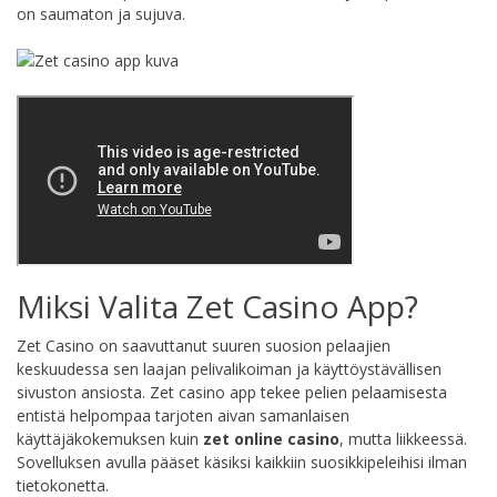
on saumaton ja sujuva.
Miksi Valita Zet Casino App?
Zet Casino on saavuttanut suuren suosion pelaajien
keskuudessa sen laajan pelivalikoiman ja käyttöystävällisen
sivuston ansiosta. Zet casino app tekee pelien pelaamisesta
entistä helpompaa tarjoten aivan samanlaisen
käyttäjäkokemuksen kuin
zet online casino
, mutta liikkeessä.
Sovelluksen avulla pääset käsiksi kaikkiin suosikkipeleihisi ilman
tietokonetta.