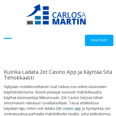
Skip
to
content
WHATSAPP
Kuinka Ladata Zet Casino App ja Käyttää Sitä
Tehokkaasti
Nykyään mobiilisovellukset ovat tärkeä osa online-kasinoiden
käyttökokemusta. Monet pelaajat suosivat mahdollisuutta
käyttää kasinopelejä liikkuessaan. Zet Casino tarjoaa tähän
erinomaisen ratkaisun sovelluksellaan. Tässä artikkelissa
käydään läpi, miten voit ladata
Zet casino app
ja hyödyntää sen
ominaisuuksia parhaalla mahdollisella tavalla, jotta pelikokemus