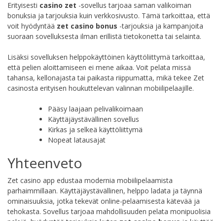
Erityisesti
casino zet
-sovellus tarjoaa saman valikoiman
bonuksia ja tarjouksia kuin verkkosivusto. Tämä tarkoittaa, että
voit hyödyntää
zet casino bonus
-tarjouksia ja kampanjoita
suoraan sovelluksesta ilman erillistä tietokonetta tai selainta.
Lisäksi sovelluksen helppokäyttöinen käyttöliittymä tarkoittaa,
että pelien aloittamiseen ei mene aikaa. Voit pelata missä
tahansa, kellonajasta tai paikasta riippumatta, mikä tekee Zet
casinosta erityisen houkuttelevan valinnan mobiilipelaajille.
Pääsy laajaan pelivalikoimaan
Käyttäjäystävällinen sovellus
Kirkas ja selkeä käyttöliittymä
Nopeat latausajat
Yhteenveto
Zet casino app edustaa modernia mobiilipelaamista
parhaimmillaan. Käyttäjäystävällinen, helppo ladata ja täynnä
ominaisuuksia, jotka tekevät online-pelaamisesta kätevää ja
tehokasta. Sovellus tarjoaa mahdollisuuden pelata monipuolisia