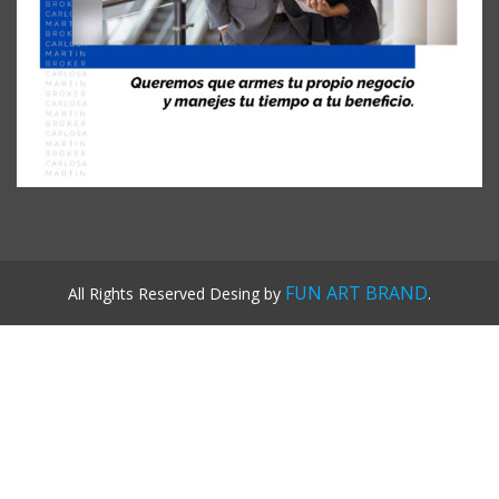
FUN ART BRAND
All Rights Reserved
Desing by
.