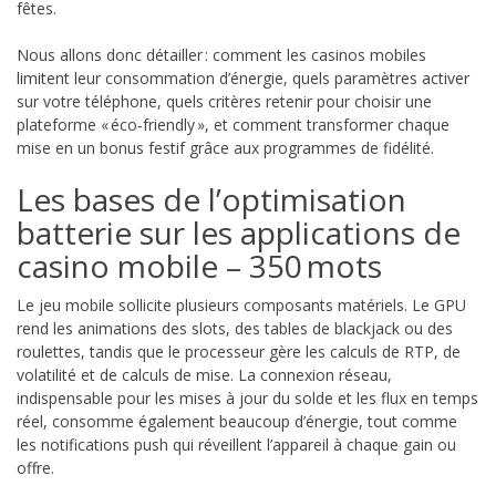
fêtes.
Nous allons donc détailler : comment les casinos mobiles
limitent leur consommation d’énergie, quels paramètres activer
sur votre téléphone, quels critères retenir pour choisir une
plateforme « éco‑friendly », et comment transformer chaque
mise en un bonus festif grâce aux programmes de fidélité.
Les bases de l’optimisation
batterie sur les applications de
casino mobile – 350 mots
Le jeu mobile sollicite plusieurs composants matériels. Le GPU
rend les animations des slots, des tables de blackjack ou des
roulettes, tandis que le processeur gère les calculs de RTP, de
volatilité et de calculs de mise. La connexion réseau,
indispensable pour les mises à jour du solde et les flux en temps
réel, consomme également beaucoup d’énergie, tout comme
les notifications push qui réveillent l’appareil à chaque gain ou
offre.