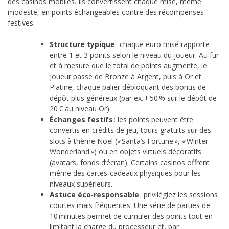
des casinos mobiles. Ils convertissent chaque mise, même
modeste, en points échangeables contre des récompenses
festives.
Structure typique
: chaque euro misé rapporte
entre 1 et 3 points selon le niveau du joueur. Au fur
et à mesure que le total de points augmente, le
joueur passe de Bronze à Argent, puis à Or et
Platine, chaque palier débloquant des bonus de
dépôt plus généreux (par ex. + 50 % sur le dépôt de
20 € au niveau Or).
Échanges festifs
: les points peuvent être
convertis en crédits de jeu, tours gratuits sur des
slots à thème Noël (« Santa’s Fortune », « Winter
Wonderland ») ou en objets virtuels décoratifs
(avatars, fonds d’écran). Certains casinos offrent
même des cartes‑cadeaux physiques pour les
niveaux supérieurs.
Astuce éco‑responsable
: privilégiez les sessions
courtes mais fréquentes. Une série de parties de
10 minutes permet de cumuler des points tout en
limitant la charge du processeur et, par