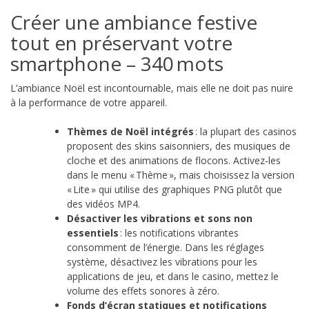
Créer une ambiance festive
tout en préservant votre
smartphone – 340 mots
L’ambiance Noël est incontournable, mais elle ne doit pas nuire
à la performance de votre appareil.
Thèmes de Noël intégrés
: la plupart des casinos
proposent des skins saisonniers, des musiques de
cloche et des animations de flocons. Activez‑les
dans le menu « Thème », mais choisissez la version
« Lite » qui utilise des graphiques PNG plutôt que
des vidéos MP4.
Désactiver les vibrations et sons non
essentiels
: les notifications vibrantes
consomment de l’énergie. Dans les réglages
système, désactivez les vibrations pour les
applications de jeu, et dans le casino, mettez le
volume des effets sonores à zéro.
Fonds d’écran statiques et notifications