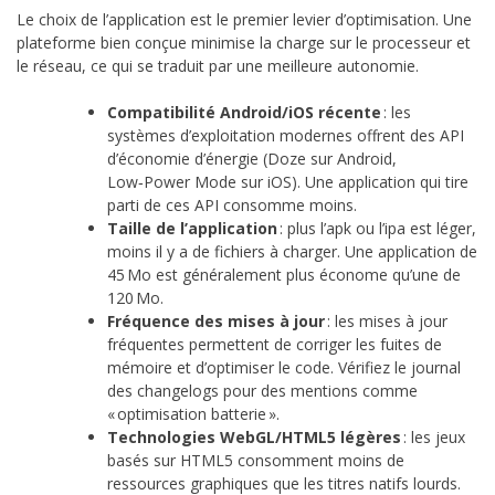
Le choix de l’application est le premier levier d’optimisation. Une
plateforme bien conçue minimise la charge sur le processeur et
le réseau, ce qui se traduit par une meilleure autonomie.
Compatibilité Android/iOS récente
: les
systèmes d’exploitation modernes offrent des API
d’économie d’énergie (Doze sur Android,
Low‑Power Mode sur iOS). Une application qui tire
parti de ces API consomme moins.
Taille de l’application
: plus l’apk ou l’ipa est léger,
moins il y a de fichiers à charger. Une application de
45 Mo est généralement plus économe qu’une de
120 Mo.
Fréquence des mises à jour
: les mises à jour
fréquentes permettent de corriger les fuites de
mémoire et d’optimiser le code. Vérifiez le journal
des changelogs pour des mentions comme
« optimisation batterie ».
Technologies WebGL/HTML5 légères
: les jeux
basés sur HTML5 consomment moins de
ressources graphiques que les titres natifs lourds.