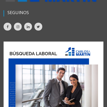
SEGUINOS