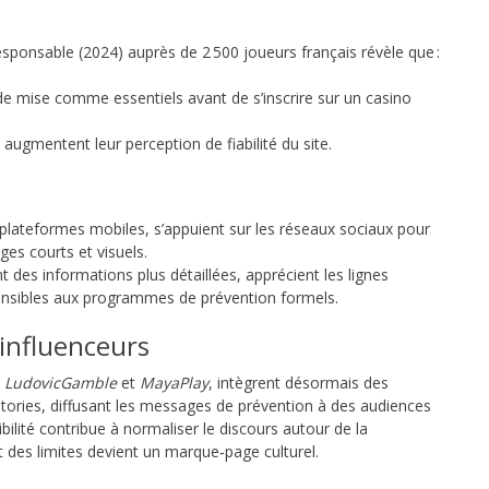
ponsable (2024) auprès de 2 500 joueurs français révèle que :
 de mise comme essentiels avant de s’inscrire sur un casino
augmentent leur perception de fiabilité du site.
es plateformes mobiles, s’appuient sur les réseaux sociaux pour
es courts et visuels.
t des informations plus détaillées, apprécient les lignes
sensibles aux programmes de prévention formels.
 influenceurs
e
LudovicGamble
et
MayaPlay
, intègrent désormais des
ories, diffusant les messages de prévention à des audiences
ibilité contribue à normaliser le discours autour de la
des limites devient un marque‑page culturel.