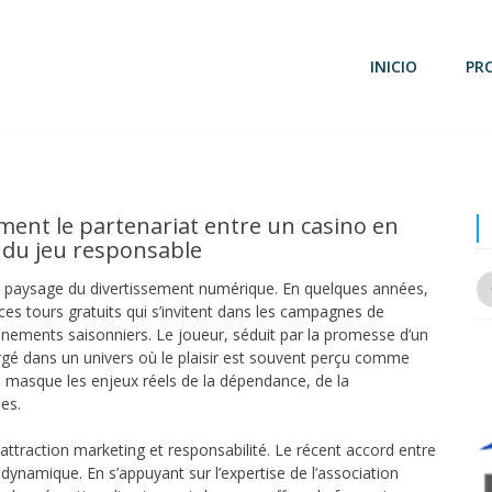
INICIO
PR
mment le partenariat entre un casino en
e du jeu responsable
le paysage du divertissement numérique. En quelques années,
 ces tours gratuits qui s’invitent dans les campagnes de
ements saisonniers. Le joueur, séduit par la promesse d’un
rgé dans un univers où le plaisir est souvent perçu comme
e, masque les enjeux réels de la dépendance, de la
es.
 attraction marketing et responsabilité. Le récent accord entre
dynamique. En s’appuyant sur l’expertise de l’association