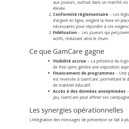
aux joueurs, surtout dans un marché où l
élevée.
Conformité réglementaire
– Les légi
d’argent en ligne, exigent la mise en pl
nécessaires pour répondre à ces exigenc
Fidélisation
– Les joueurs qui perçoivent
actifs, réduisant ainsi le churn.
Ce que GamCare gagne
Visibilité accrue
– La présence du logo 
de free spins génère une exposition auprès
Financement de programmes
– Une p
est reversée à GamCare, permettant le dé
de matériel éducatif.
Accès à des données anonymisées
–
jeu, GamCare peut affiner ses campagnes 
Les synergies opérationnelles
L’intégration des messages de prévention se fait à plu