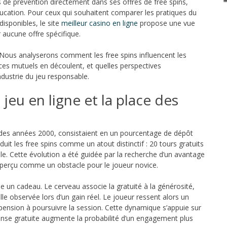
 de prévention directement dans ses offres de free spins,
ducation. Pour ceux qui souhaitent comparer les pratiques du
isponibles, le site
meilleur casino en ligne
propose une vue
aucune offre spécifique.
t. Nous analyserons comment les free spins influencent les
es mutuels en découlent, et quelles perspectives
ndustrie du jeu responsable.
 jeu en ligne et la place des
des années 2000, consistaient en un pourcentage de dépôt
it les free spins comme un atout distinctif : 20 tours gratuits
ale. Cette évolution a été guidée par la recherche d’un avantage
g perçu comme un obstacle pour le joueur novice.
un cadeau. Le cerveau associe la gratuité à la générosité,
le observée lors d’un gain réel. Le joueur ressent alors un
ension à poursuivre la session. Cette dynamique s’appuie sur
mpense gratuite augmente la probabilité d’un engagement plus