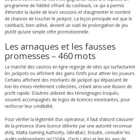
programme de fidélité offrant du cashback, ce qui a permis
d’étendre la durée de leurs sessions et d’augmenter le nombre
de chances de toucher le jackpot. La leçon principale est que le
cashback, bien utilisé, devient un outil de prolongation de jeu
plutôt qu’une simple offre promotionnelle.
Les arnaques et les fausses
promesses – 460 mots
Le marché des casinos en ligne regorge de sites qui surfacturent
les jackpots ou affichent des gains fictifs pour attirer les joueurs.
Certains affichent des montants de jackpot qui dépassent de
loin les mises réellement collectées, créant ainsi une illusion de
profit rapide. D’autres utilisent des témoignages truqués,
souvent accompagnés de logos de licences inexistantes, pour
renforcer leur crédibilité.
Pour vérifier la légitimité d’un opérateur, il faut d’abord s’assurer
de la présence d’une licence délivrée par une autorité reconnue
(ANJ, Malta Gaming Authority, Gibraltar). Ensuite, consulter les
audits indépendants (eCOGRA, iTech Labs) et lire les avis de