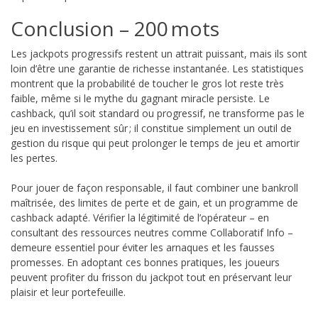
Conclusion – 200 mots
Les jackpots progressifs restent un attrait puissant, mais ils sont
loin d’être une garantie de richesse instantanée. Les statistiques
montrent que la probabilité de toucher le gros lot reste très
faible, même si le mythe du gagnant miracle persiste. Le
cashback, qu’il soit standard ou progressif, ne transforme pas le
jeu en investissement sûr ; il constitue simplement un outil de
gestion du risque qui peut prolonger le temps de jeu et amortir
les pertes.
Pour jouer de façon responsable, il faut combiner une bankroll
maîtrisée, des limites de perte et de gain, et un programme de
cashback adapté. Vérifier la légitimité de l’opérateur – en
consultant des ressources neutres comme Collaboratif Info –
demeure essentiel pour éviter les arnaques et les fausses
promesses. En adoptant ces bonnes pratiques, les joueurs
peuvent profiter du frisson du jackpot tout en préservant leur
plaisir et leur portefeuille.