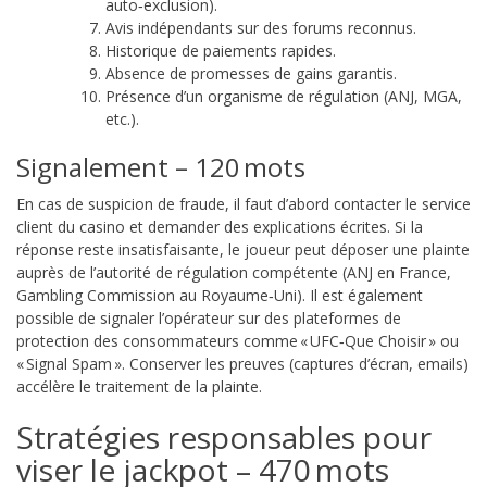
auto‑exclusion).
Avis indépendants sur des forums reconnus.
Historique de paiements rapides.
Absence de promesses de gains garantis.
Présence d’un organisme de régulation (ANJ, MGA,
etc.).
Signalement – 120 mots
En cas de suspicion de fraude, il faut d’abord contacter le service
client du casino et demander des explications écrites. Si la
réponse reste insatisfaisante, le joueur peut déposer une plainte
auprès de l’autorité de régulation compétente (ANJ en France,
Gambling Commission au Royaume‑Uni). Il est également
possible de signaler l’opérateur sur des plateformes de
protection des consommateurs comme « UFC‑Que Choisir » ou
« Signal Spam ». Conserver les preuves (captures d’écran, emails)
accélère le traitement de la plainte.
Stratégies responsables pour
viser le jackpot – 470 mots