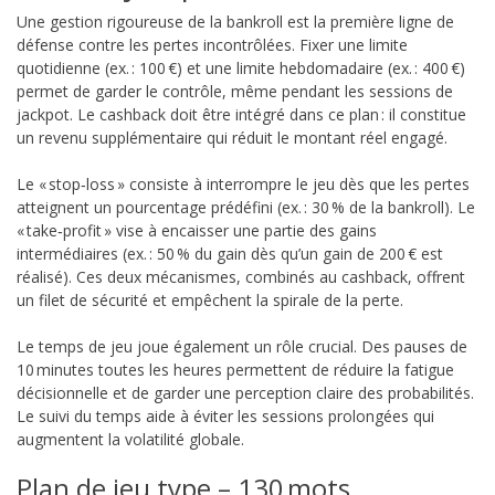
Une gestion rigoureuse de la bankroll est la première ligne de
défense contre les pertes incontrôlées. Fixer une limite
quotidienne (ex. : 100 €) et une limite hebdomadaire (ex. : 400 €)
permet de garder le contrôle, même pendant les sessions de
jackpot. Le cashback doit être intégré dans ce plan : il constitue
un revenu supplémentaire qui réduit le montant réel engagé.
Le « stop‑loss » consiste à interrompre le jeu dès que les pertes
atteignent un pourcentage prédéfini (ex. : 30 % de la bankroll). Le
« take‑profit » vise à encaisser une partie des gains
intermédiaires (ex. : 50 % du gain dès qu’un gain de 200 € est
réalisé). Ces deux mécanismes, combinés au cashback, offrent
un filet de sécurité et empêchent la spirale de la perte.
Le temps de jeu joue également un rôle crucial. Des pauses de
10 minutes toutes les heures permettent de réduire la fatigue
décisionnelle et de garder une perception claire des probabilités.
Le suivi du temps aide à éviter les sessions prolongées qui
augmentent la volatilité globale.
Plan de jeu type – 130 mots