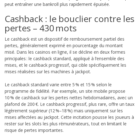
peut entraîner une bankroll plus rapidement épuisée.
Cashback : le bouclier contre les
pertes – 430 mots
Le cashback est un dispositif de remboursement partiel des
pertes, généralement exprimé en pourcentage du montant
misé. Dans les casinos en ligne, il se décline en deux formes
principales : le cashback standard, appliqué à l’ensemble des
mises, et le cashback progressif, qui cible spécifiquement les
mises réalisées sur les machines à jackpot.
Le cashback standard varie entre 5 % et 15 % selon le
programme de fidélité. Par exemple, un site mobile propose
10 % de cashback sur les pertes nettes hebdomadaires, avec un
plafond de 200 €. Le cashback progressif, plus rare, offre un taux
légèrement supérieur (12 %–18 %) mais uniquement sur les
mises affectées au jackpot. Cette incitation pousse les joueurs à
rester sur les slots les plus rémunérateurs, tout en limitant le
risque de pertes importantes.