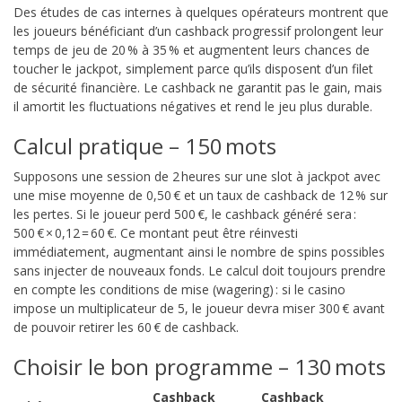
Des études de cas internes à quelques opérateurs montrent que
les joueurs bénéficiant d’un cashback progressif prolongent leur
temps de jeu de 20 % à 35 % et augmentent leurs chances de
toucher le jackpot, simplement parce qu’ils disposent d’un filet
de sécurité financière. Le cashback ne garantit pas le gain, mais
il amortit les fluctuations négatives et rend le jeu plus durable.
Calcul pratique – 150 mots
Supposons une session de 2 heures sur une slot à jackpot avec
une mise moyenne de 0,50 € et un taux de cashback de 12 % sur
les pertes. Si le joueur perd 500 €, le cashback généré sera :
500 € × 0,12 = 60 €. Ce montant peut être réinvesti
immédiatement, augmentant ainsi le nombre de spins possibles
sans injecter de nouveaux fonds. Le calcul doit toujours prendre
en compte les conditions de mise (wagering) : si le casino
impose un multiplicateur de 5, le joueur devra miser 300 € avant
de pouvoir retirer les 60 € de cashback.
Choisir le bon programme – 130 mots
Cashback
Cashback