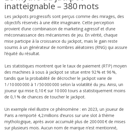
inatteignable – 380 mots
Les jackpots progressifs sont perçus comme des mirages, des
objectifs réservés à une élite imaginaire. Cette perception
provient d’une combinaison de marketing agressif et d’une
méconnaissance des mécanismes de jeu. En vérité, chaque
mise participe à la croissance du jackpot, mais le gain reste
soumis à un générateur de nombres aléatoires (RNG) qui assure
l’équité du résultat.
Les statistiques montrent que le taux de paiement (RTP) moyen
des machines à sous à jackpot se situe entre 92 % et 96 %,
tandis que la probabilité de décrocher le jackpot varie de
1 / 10 000 000 à 1 / 50 000 000 selon la volatilité du jeu. Ainsi, un
joueur qui mise 0,10 € sur 10 000 tours a statistiquement moins
de 0,1 % de chances de toucher le jackpot.
Un exemple réel illustre ce phénomène : en 2023, un joueur de
Paris a remporté 4,2 millions d’euros sur une slot à thème
mythologique, après avoir accumulé plus de 200 000 € de mises
sur plusieurs mois. Aucun nom de marque n’est mentionné,