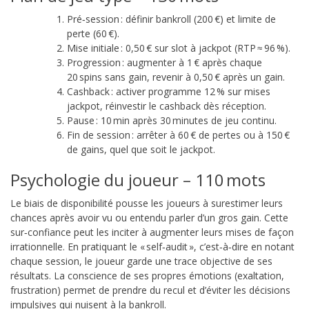
Pré‑session : définir bankroll (200 €) et limite de
perte (60 €).
Mise initiale : 0,50 € sur slot à jackpot (RTP ≈ 96 %).
Progression : augmenter à 1 € après chaque
20 spins sans gain, revenir à 0,50 € après un gain.
Cashback : activer programme 12 % sur mises
jackpot, réinvestir le cashback dès réception.
Pause : 10 min après 30 minutes de jeu continu.
Fin de session : arrêter à 60 € de pertes ou à 150 €
de gains, quel que soit le jackpot.
Psychologie du joueur – 110 mots
Le biais de disponibilité pousse les joueurs à surestimer leurs
chances après avoir vu ou entendu parler d’un gros gain. Cette
sur‑confiance peut les inciter à augmenter leurs mises de façon
irrationnelle. En pratiquant le « self‑audit », c’est‑à‑dire en notant
chaque session, le joueur garde une trace objective de ses
résultats. La conscience de ses propres émotions (exaltation,
frustration) permet de prendre du recul et d’éviter les décisions
impulsives qui nuisent à la bankroll.