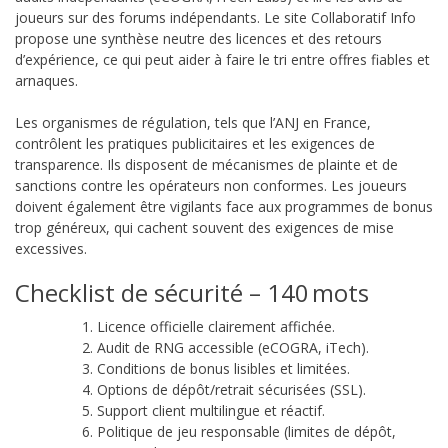
joueurs sur des forums indépendants. Le site Collaboratif Info
propose une synthèse neutre des licences et des retours
d’expérience, ce qui peut aider à faire le tri entre offres fiables et
arnaques.
Les organismes de régulation, tels que l’ANJ en France,
contrôlent les pratiques publicitaires et les exigences de
transparence. Ils disposent de mécanismes de plainte et de
sanctions contre les opérateurs non conformes. Les joueurs
doivent également être vigilants face aux programmes de bonus
trop généreux, qui cachent souvent des exigences de mise
excessives.
Checklist de sécurité – 140 mots
Licence officielle clairement affichée.
Audit de RNG accessible (eCOGRA, iTech).
Conditions de bonus lisibles et limitées.
Options de dépôt/retrait sécurisées (SSL).
Support client multilingue et réactif.
Politique de jeu responsable (limites de dépôt,