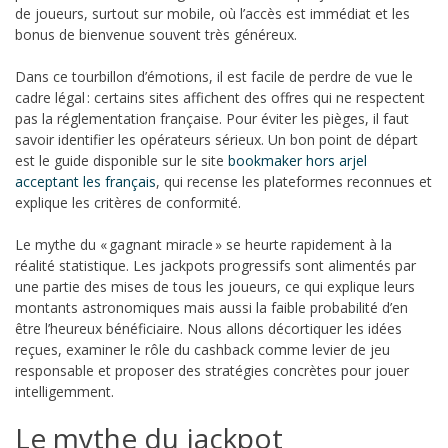
de joueurs, surtout sur mobile, où l’accès est immédiat et les
bonus de bienvenue souvent très généreux.
Dans ce tourbillon d’émotions, il est facile de perdre de vue le
cadre légal : certains sites affichent des offres qui ne respectent
pas la réglementation française. Pour éviter les pièges, il faut
savoir identifier les opérateurs sérieux. Un bon point de départ
est le guide disponible sur le site
bookmaker hors arjel
acceptant les français
, qui recense les plateformes reconnues et
explique les critères de conformité.
Le mythe du « gagnant miracle » se heurte rapidement à la
réalité statistique. Les jackpots progressifs sont alimentés par
une partie des mises de tous les joueurs, ce qui explique leurs
montants astronomiques mais aussi la faible probabilité d’en
être l’heureux bénéficiaire. Nous allons décortiquer les idées
reçues, examiner le rôle du cashback comme levier de jeu
responsable et proposer des stratégies concrètes pour jouer
intelligemment.
Le mythe du jackpot