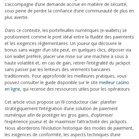
s’accompagne d’une demande accrue en matière de sécurité,
sous peine de perdre la confiance d’une communauté de plus en
plus avertie.
Dans ce contexte, les portefeuilles numériques (e‑wallets) se
positionnent comme le pont idéal entre la fluidité des paiements
et les exigences réglementaires. Un joueur qui découvre le
bonus sans wager d’un site peut, en quelques clics, déposer via
son wallet préféré, placer une mise sur une machine à sous à
haute volatilité et, en cas de gain, retirer l’intégralité du jackpot
sans passer par les lenteurs des virements bancaires
traditionnels. Pour approfondir les meilleures pratiques, vous
pouvez consulter le guide disponible sur le site
meilleur casino
en ligne
, qui recense des ressources utiles pour les opérateurs.
Cet article vous propose un fil conducteur clair : planifier
stratégiquement l’intégration d’une solution de paiement
numérique afin de protéger les gros gains, d’optimiser
l’expérience joueur et de maximiser l’attractivité des jackpots.
Nous aborderons l’évolution historique des modes de paiement,
les exigences de conformité, les aspects techniques d’une