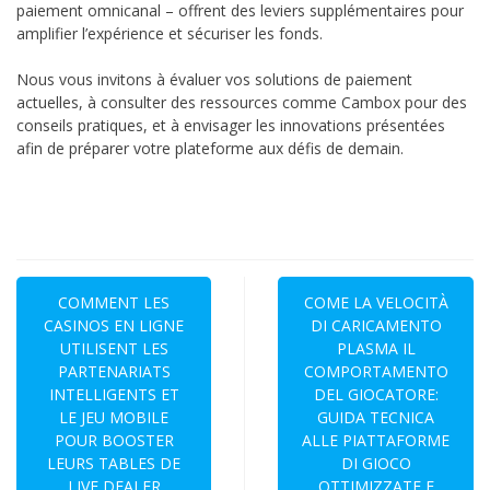
paiement omnicanal – offrent des leviers supplémentaires pour
amplifier l’expérience et sécuriser les fonds.
Nous vous invitons à évaluer vos solutions de paiement
actuelles, à consulter des ressources comme Cambox pour des
conseils pratiques, et à envisager les innovations présentées
afin de préparer votre plateforme aux défis de demain.
Navegación
de
COMMENT LES
COME LA VELOCITÀ
CASINOS EN LIGNE
DI CARICAMENTO
entradas
UTILISENT LES
PLASMA IL
PARTENARIATS
COMPORTAMENTO
INTELLIGENTS ET
DEL GIOCATORE:
LE JEU MOBILE
GUIDA TECNICA
POUR BOOSTER
ALLE PIATTAFORME
LEURS TABLES DE
DI GIOCO
LIVE DEALER
OTTIMIZZATE E