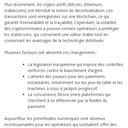
Plus récemment, les crypto‑actifs (Bitcoin, Ethereum,
stablecoins) ont introduit la notion de décentralisation. Les
transactions sont enregistrées sur une blockchain, ce qui
garantit l’immutabilité et la traçabilité. Cependant, la volatilité
des cryptomonnaies a poussé certains opérateurs à privilégier
les stablecoins, qui conservent une valeur stable tout en
conservant les avantages de la technologie distribuée.
Plusieurs facteurs ont alimenté ces changements :
La législation européenne qui impose des contrôles
renforcés contre le blanchiment d’argent.
L’attente des joueurs pour des paiements
instantanés, notamment sur les jeux de table et les
machines à sous à jackpot progressif.
La concurrence féroce entre plateformes qui
cherchent à se différencier par la fluidité du
paiement.
Aujourd’hui, les portefeuilles numériques sont devenus
incontournables pour les opérateurs qui souhaitent offrir des