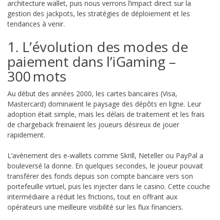
architecture wallet, puis nous verrons l’impact direct sur la
gestion des jackpots, les stratégies de déploiement et les
tendances à venir.
1. L’évolution des modes de
paiement dans l’iGaming –
300 mots
Au début des années 2000, les cartes bancaires (Visa,
Mastercard) dominaient le paysage des dépôts en ligne. Leur
adoption était simple, mais les délais de traitement et les frais
de chargeback freinaient les joueurs désireux de jouer
rapidement.
L’avènement des e‑wallets comme Skrill, Neteller ou PayPal a
bouleversé la donne. En quelques secondes, le joueur pouvait
transférer des fonds depuis son compte bancaire vers son
portefeuille virtuel, puis les injecter dans le casino. Cette couche
intermédiaire a réduit les frictions, tout en offrant aux
opérateurs une meilleure visibilité sur les flux financiers.