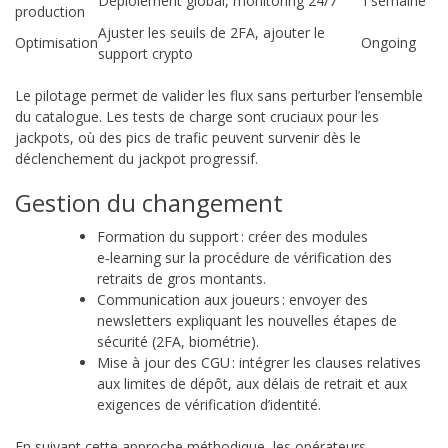
Déploiement global, monitoring 24/7
1 semaine
production
Ajuster les seuils de 2FA, ajouter le
Optimisation
Ongoing
support crypto
Le pilotage permet de valider les flux sans perturber l’ensemble
du catalogue. Les tests de charge sont cruciaux pour les
jackpots, où des pics de trafic peuvent survenir dès le
déclenchement du jackpot progressif.
Gestion du changement
Formation du support : créer des modules
e‑learning sur la procédure de vérification des
retraits de gros montants.
Communication aux joueurs : envoyer des
newsletters expliquant les nouvelles étapes de
sécurité (2FA, biométrie).
Mise à jour des CGU : intégrer les clauses relatives
aux limites de dépôt, aux délais de retrait et aux
exigences de vérification d’identité.
En suivant cette approche méthodique, les opérateurs