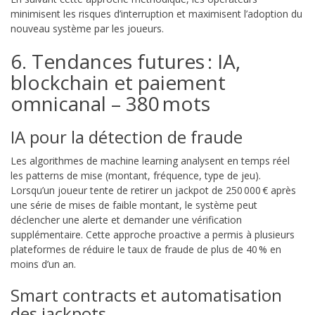
minimisent les risques d’interruption et maximisent l’adoption du
nouveau système par les joueurs.
6. Tendances futures : IA,
blockchain et paiement
omnicanal – 380 mots
IA pour la détection de fraude
Les algorithmes de machine learning analysent en temps réel
les patterns de mise (montant, fréquence, type de jeu).
Lorsqu’un joueur tente de retirer un jackpot de 250 000 € après
une série de mises de faible montant, le système peut
déclencher une alerte et demander une vérification
supplémentaire. Cette approche proactive a permis à plusieurs
plateformes de réduire le taux de fraude de plus de 40 % en
moins d’un an.
Smart contracts et automatisation
des jackpots